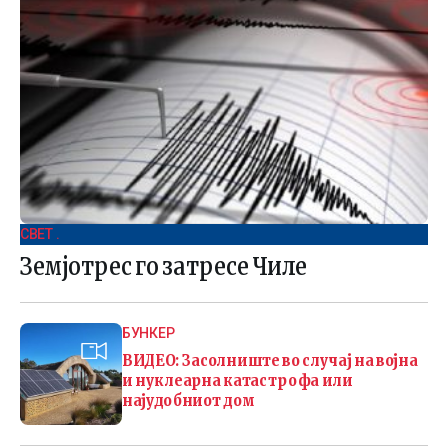
СВЕТ .
Земјотрес го затресе Чиле
БУНКЕР
ВИДЕО: Засолниште во случај на војна
и нуклеарна катастрофа или
најудобниот дом