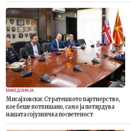
МАКЕДОНИЈА .
Мисајловски: Стратешкото партнерство,
кое беше потпишано, само ја потврдува
нашата сојузничка посветеност