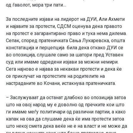
од ѓаволот, мора три пати…
За последните изјави на лидерот на ДУИ, Али Ахмети
и најавите за протести, СДСМ оценува дека правото
на протест е загарантирано право и тука нема дилема.
Сепак, според пратеничката Сања Лукаревска, општа
констатација и перцепција била дека откако ДУИ се
во опозиција, слушале само за шатори пред Уставен
суд или имаме одредени изјави за можни немири.
Сега најново е најава за некакви протести и дека ќе
се приклучат на протестите на родителите на
настраданите во Кочани, истакнува пратеничката.
– Заслужуваат да останат длабоко во опозиција затоа
што на овој народ му е доволно од пречките кои што
ги имаме меѓу политичари од различни партии, а како
капак на ова да слушаме дека ќе има протести затоа
што некој смета дека веќе не е на власт и не може да