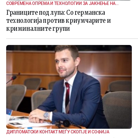
СОВРЕМЕНА ОПРЕМА И ТЕХНОЛОГИИ ЗА ЈАКНЕЊЕ НА
ГРАНИЧНАТА БЕЗБЕДНОСТ
Границите под лупа: Со германска
технологија против криумчарите и
криминалните групи
ДИПЛОМАТСКИ КОНТАКТ МЕЃУ СКОПЈЕ И СОФИЈА