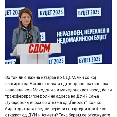
Во тек ли е лажна катарза во СДСМ, чин со кој
партијата од Бихаќка целата одговорност за сите зла
нанесени кон Македонија и македонскиот народ ќе ги
трансферира/префрли на адреса на ДУИ? Сања
Лукаревска вчера се откажа од „Ѓаволот“, кои ќе
бидат двајцата следни нејзини сопартијци кои ќе се
откажат од ДУИ и Ахмети? Така барем се откажувате