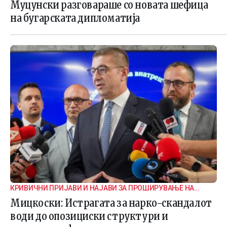
Муцунски разговараше со новата шефица
на бугарската дипломатија
КРИВИЧНИ ПРИЈАВИ И НАЈАВИ ЗА ПРОШИРУВАЊЕ НА
ИСТРАГАТА
Мицкоски: Истрагата за нарко-скандалот
води до опозициски структури и