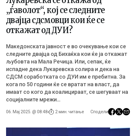
Лукаревска се откажа од
„ѓаволот“, кој се следните
двајца сдсмовци кои ќе се
откажат од ДУИ?
Македонската јавност е во очекување кои се
следните двајца од Бихаќка кои ќе ја откажат
љубовта на Мала Речица. Или, сепак, ќе
испадне дека Лукаревска солира и дека на
СДСМ соработката со ДУИ им е пребитна. За
кога по 50 години ќе се вратат на влaст, да
имаат со кого да коалицираат, се шегуваат на
социјалните мрежи…
06. Мај 2025. @ 08:48
2 мин. читање
Сподели