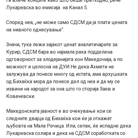
ги влече конците како што беше претходно, рече
Лукаревска во емисија на Канал 5.
Според неа, „не може само СДСМ да ја плати цената
на нивното однесување“.
Значи, тука лежи зајакот ценат аналитичарите за
Курир, СДСМ бара во најмала рака подделена
одговорност за злодејанијата кон Македонија, а по
можност и целосна на ДУИ.Не дека Ахмети не
залужува да понесе многу од истата, ама врхушката
од Бихаќка мора да понесе дел од неа и да му се
извини на народот за она што го сторија Заев и
Ковачевски.
Македонската јавност е во очекување кои се
следните двајца од Бихаќка кои ќе ја откажат
љубовта на Мала Речица. Или, сепак, ќе испадне дека
Лукаревска солира и дека на СДСМ соработката со