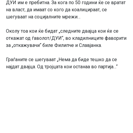
ДУИ им е пребитна. За кога по 50 години ќе се вратат
на влaст, да имаат со кого да коалицираат, се
шегуваат на социјалните мрежи…
Околу тоа кои ќе бидат „следните двајца кои ќе се
откажат од ѓаволот/ДУИ“, во кладилниците фаворити
за „откажувачи“ биле Филипче и Славјанка.
Граѓаните се шегуваат „Нема да биде тешко да се
најдат двајца. Од тројцата кои останаа во партија…“