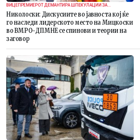
ВИЦЕПРЕМИЕРОТ ДЕМАНТИРА ШПЕКУЛАЦИИ ЗА
ВНАТРЕПАРТИСКИ ПОДЕЛБИ
Николоски: Дискусиите во јавноста кој ќе
го наследи лидерското место на Мицкоски
во ВМРО-ДПМНЕ се спинови и теории на
заговор