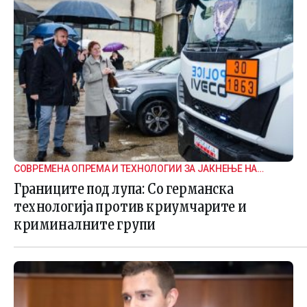
СОВРЕМЕНА ОПРЕМА И ТЕХНОЛОГИИ ЗА ЈАКНЕЊЕ НА
ГРАНИЧНАТА БЕЗБЕДНОСТ
Границите под лупа: Со германска
технологија против криумчарите и
криминалните групи