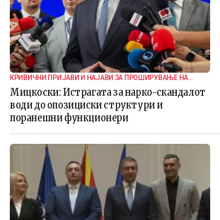
КРИВИЧНИ ПРИЈАВИ И НАЈАВИ ЗА ПРОШИРУВАЊЕ НА
ИСТРАГАТА
Мицкоски: Истрагата за нарко-скандалот
води до опозициски структури и
поранешни функционери