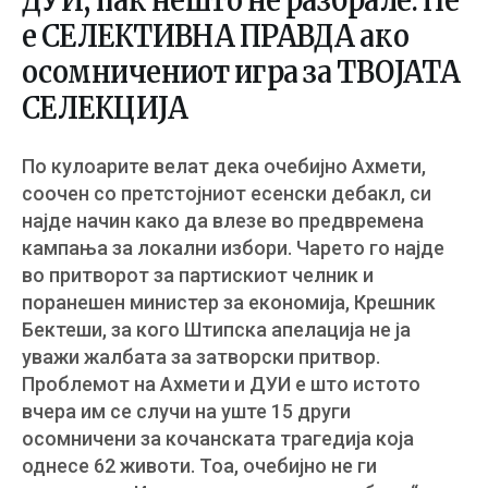
ДУИ, пак нешто не разбрале: Не
е СЕЛЕКТИВНА ПРАВДА ако
осомничениот игра за ТВОЈАТА
СЕЛЕКЦИЈА
По кулоарите велат дека очебијно Ахмети,
соочен со претстојниот есенски дебакл, си
најде начин како да влезе во предвремена
кампања за локални избори. Чарето го најде
во притворот за партискиот челник и
поранешен министер за економија, Крешник
Бектеши, за кого Штипска апелација не ја
уважи жалбата за затворски притвор.
Проблемот на Ахмети и ДУИ е што истото
вчера им се случи на уште 15 други
осомничени за кочанската трагедија која
однесе 62 животи. Тоа, очебијно не ги