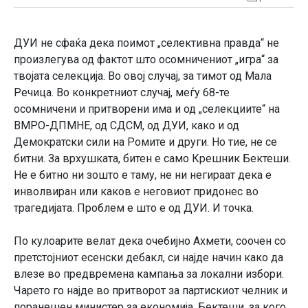
ДУИ не сфаќа дека поимот „селективна правда“ не
произлегува од фактот што осомничениот „игра“ за
твојата селекција. Во овој случај, за тимот од Мала
Речица. Во конкретниот случај, меѓу 68-те
осомничени и притворени има и од „селекциите“ на
ВМРО-ДПМНЕ, од СДСМ, од ДУИ, како и од
Демократски сили на Ромите и други. Но тие, не се
битни. За врхушката, битен е само Крешник Бектеши.
Не е битно ни зошто е таму, не ни негираат дека е
инволвиран или каков е неговиот придонес во
трагедијата. Проблем е што е од ДУИ. И точка.
По кулоарите велат дека очебијно Ахмети, соочен со
претстојниот есенски дебакл, си најде начин како да
влезе во предвремена кампања за локални избори.
Чарето го најде во притворот за партискиот челник и
поранешен министер за економија, Бектеши, за кого