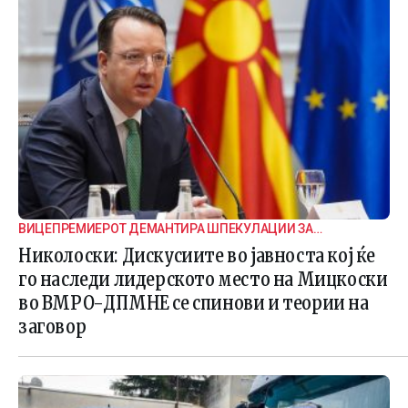
ВИЦЕПРЕМИЕРОТ ДЕМАНТИРА ШПЕКУЛАЦИИ ЗА
ВНАТРЕПАРТИСКИ ПОДЕЛБИ
Николоски: Дискусиите во јавноста кој ќе
го наследи лидерското место на Мицкоски
во ВМРО-ДПМНЕ се спинови и теории на
заговор