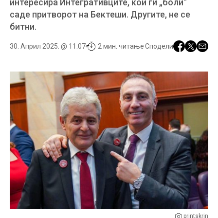
интересира Интегративците, кои ги „боли“
саде притворот на Бектеши. Другите, не се
битни.
30. Април 2025. @ 11:07
2 мин. читање
Сподели
printskrin