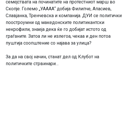
семејствата на починатите на протестниот марш во
Скопје. Големо „УАААА“ добија Филипче, Апасиев,
Славјанка, Тренчевска и компанија. ДУИ се политички
поостроумни од македонските политикантски
некрофили, знаеја дека ќе го добијат истото од
граѓаните. Затоа ли не излегоа, чекаа и ден потоа
пуштија соопштение со најава за улица?
За да на свој начин, станат дел од Клубот на
политичките стрвинари…