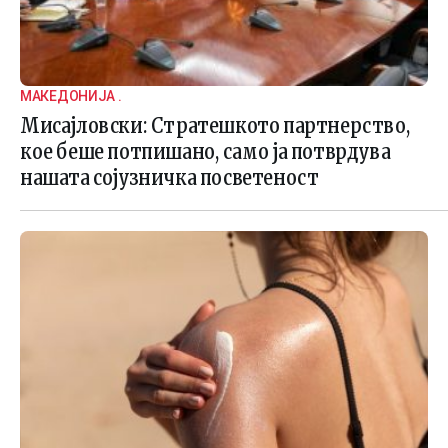
МАКЕДОНИЈА .
Мисајловски: Стратешкото партнерство,
кое беше потпишано, само ја потврдува
нашата сојузничка посветеност