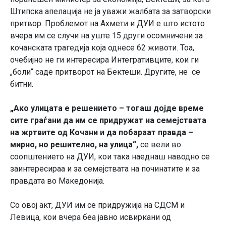
Штипска апелација не ја уважи жалбата за затворски
притвор. Проблемот на Ахмети и ДУИ е што истото
вчера им се случи на уште 15 други осомничени за
кочанската трагедија која однесе 62 животи. Тоа,
очебијно не ги интересира Интегративците, кои ги
„боли“ саде притворот на Бектеши. Другите, не се
битни.
„Ако улицата е решението – тогаш дојде време
сите граѓани да им се придружат на семејствата
на жртвите од Кочани и да побараат правда –
мирно, но решително, на улица“,
се вели во
соопштението на ДУИ, кои така наеднаш наводно се
заинтересираа и за семејствата на починатите и за
правдата во Македонија.
Со овој акт, ДУИ им се придружија на СДСМ и
Левица, кои вчера беа јавно исвиркани од