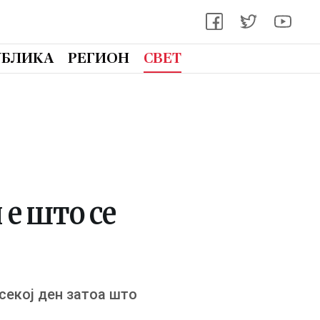
УБЛИКА
РЕГИОН
СВЕТ
 е што се
 секој ден затоа што