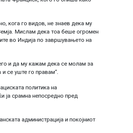
о, кога го видов, не знаев дека му
Земја. Мислам дека тоа беше огромен
рите во Индија по завршувањето на
его и да му кажам дека се молам за
 и се уште го правам“.
рациската политика на
ќи ја срамна непосредно пред
анската администрација и покојниот