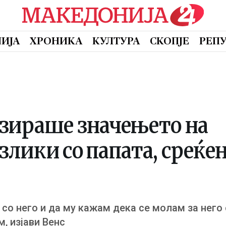
ИЈА
ХРОНИКА
КУЛТУРА
СКОПЈЕ
РЕП
зираше значењето на
лики со папата, среќен
 со него и да му кажам дека се молам за него
м, изјави Венс