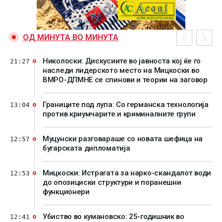
ОД МИНУТА ВО МИНУТА
Николоски: Дискусиите во јавноста кој ќе го
21:27
наследи лидерското место на Мицкоски во
ВМРО-ДПМНЕ се спинови и теории на заговор
Границите под лупа: Со германска технологија
13:04
против криумчарите и криминалните групи
Муцунски разговараше со новата шефица на
12:57
бугарската дипломатија
Мицкоски: Истрагата за нарко-скандалот води
12:53
до опозициски структури и поранешни
функционери
Убиство во кумановско: 25-годишник во
12:41