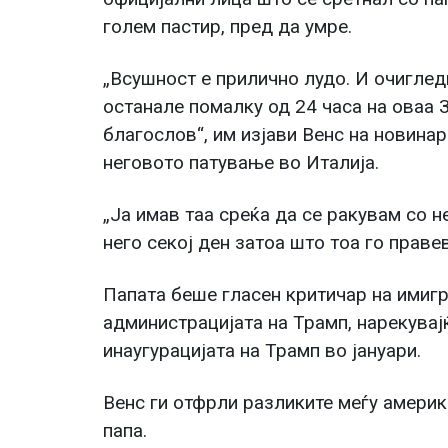
голем пастир, пред да умре.
„Всушност е прилично лудо. И очигледн
останале помалку од 24 часа на оваа 
благослов“, им изјави Венс на новина
неговото патување во Италија.
„Ја имав таа среќа да се ракувам со н
него секој ден затоа што тоа го правев
Папата беше гласен критичар на имиг
администрацијата на Трамп, нарекувај
инаугурацијата на Трамп во јануари.
Венс ги отфрли разликите меѓу америк
папа.