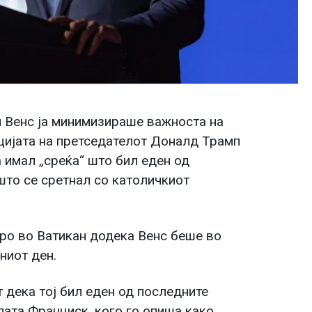
 Венс ја минимизираше важноста на
цијата на претседателот Доналд Трамп
а имал „среќа“ што бил еден од
што се сретнал со католичкиот
тро во Ватикан додека Венс беше во
ниот ден.
 дека тој бил еден од последните
пата Франциск, кого го опиша како