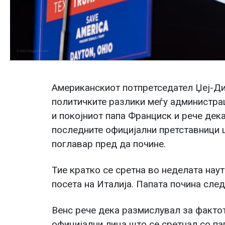
Американскиот потпретседател Џеј-Ди
политичките разлики меѓу администра
и покојниот папа Франциск и рече дек
последните официјални претставници 
поглавар пред да почине.
Тие кратко се сретна во неделата нау
посета на Италија. Папата почина след
Венс рече дека размислувал за фактот
официјални лица што се сретнал со па