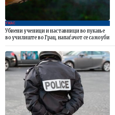
УЖАС
Убиени ученици и наставници во пукање
во училиште во Грац, напаѓачот се самоуби