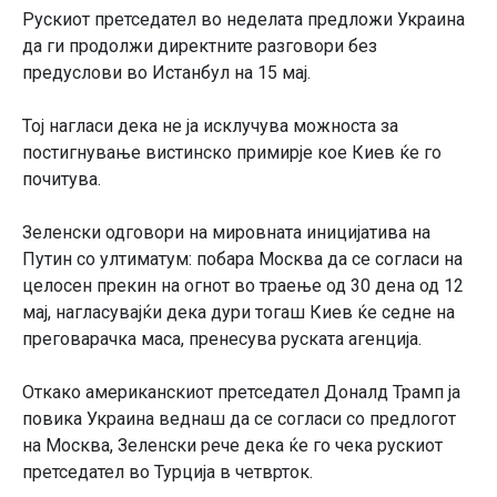
Рускиот претседател во неделата предложи Украина
да ги продолжи директните разговори без
предуслови во Истанбул на 15 мај.
Тој нагласи дека не ја исклучува можноста за
постигнување вистинско примирје кое Киев ќе го
почитува.
Зеленски одговори на мировната иницијатива на
Путин со ултиматум: побара Москва да се согласи на
целосен прекин на огнот во траење од 30 дена од 12
мај, нагласувајќи дека дури тогаш Киев ќе седне на
преговарачка маса, пренесува руската агенција.
Откако американскиот претседател Доналд Трамп ја
повика Украина веднаш да се согласи со предлогот
на Москва, Зеленски рече дека ќе го чека рускиот
претседател во Турција в четврток.