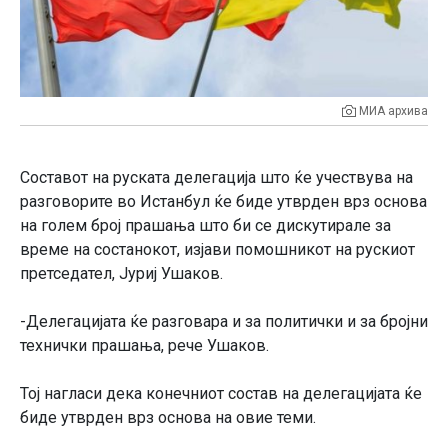
МИА архива
Составот на руската делегација што ќе учествува на
разговорите во Истанбул ќе биде утврден врз основа
на голем број прашања што би се дискутирале за
време на состанокот, изјави помошникот на рускиот
претседател, Јуриј Ушаков.
-Делегацијата ќе разговара и за политички и за бројни
технички прашања, рече Ушаков.
Тој нагласи дека конечниот состав на делегацијата ќе
биде утврден врз основа на овие теми.