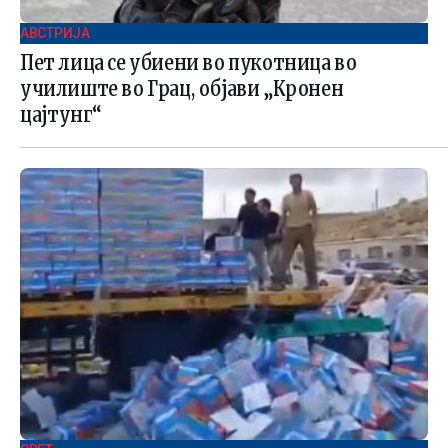
АВСТРИЈА
Пет лица се убиени во пукотница во
училиште во Грац, објави „Кронен
цајтунг“