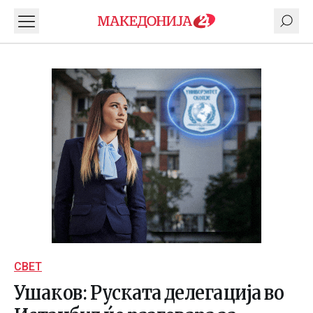
СВЕТ
Ушаков: Руската делегација во