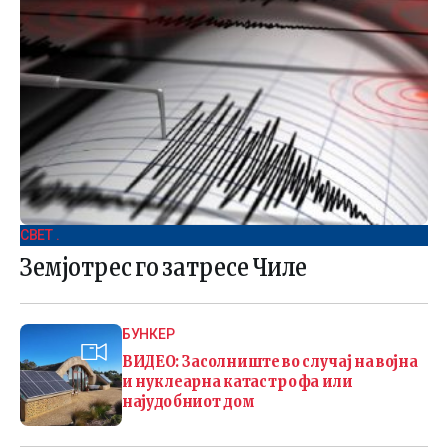
СВЕТ .
Земјотрес го затресе Чиле
БУНКЕР
ВИДЕО: Засолниште во случај на војна
и нуклеарна катастрофа или
најудобниот дом