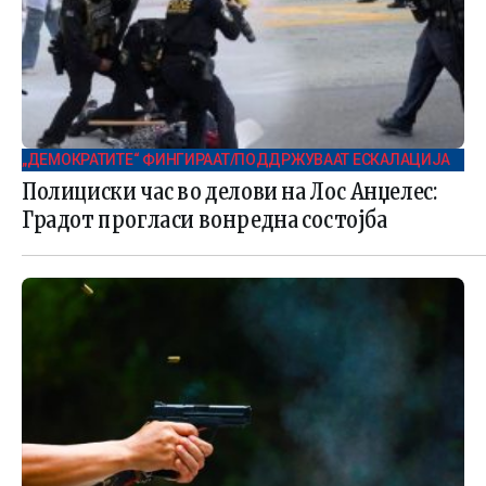
„ДЕМОКРАТИТЕ“ ФИНГИРААТ/ПОДДРЖУВААТ ЕСКАЛАЦИЈА
Полициски час во делови на Лос Анџелес:
Градот прогласи вонредна состојба