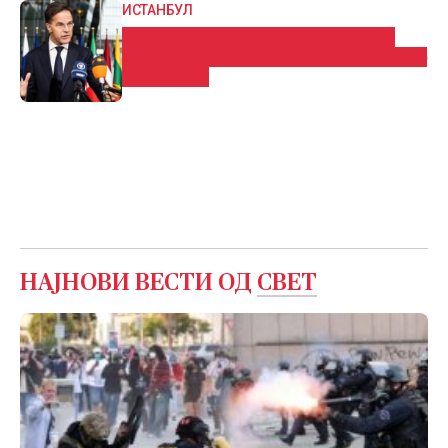
ИСТАНБУЛ
Руте: Русија е на ред да го направи
следниот чекор во преговорите за мир
со Украина
НАЈНОВИ ВЕСТИ ОД
СВЕТ