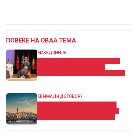
ПОВЕЌЕ НА ОВАА ТЕМА
МАКЕДОНИЈА
Началникот на Генералштабот на
АРМ на 18. конференција на
началниците на Генералштабовите
ЌЕ ИМА ЛИ ДОГОВОР?
Истанбул: Денеска ќе има тројни
средби на претставници на САД и
Турција со Украинците и Русите