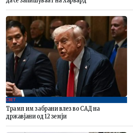
да се запишуваат на Харвард
СВЕТ .
Трамп им забрани влез во САД на
државјани од 12 земји