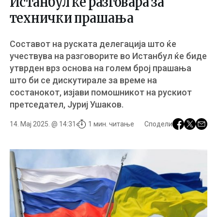
Истанбул ќе разговара за
технички прашања
Составот на руската делегација што ќе
учествува на разговорите во Истанбул ќе биде
утврден врз основа на голем број прашања
што би се дискутирале за време на
состанокот, изјави помошникот на рускиот
претседател, Јуриј Ушаков.
14. Мај 2025. @ 14:31
1 мин. читање
Сподели