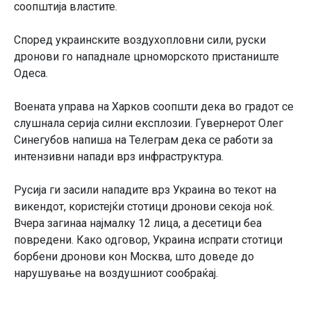
соопштија властите.
Според украинските воздухопловни сили, руски
дронови го нападнале црноморското пристаниште
Одеса.
Воената управа на Харков соопшти дека во градот се
слушнала серија силни експлозии. Гувернерот Олег
Синегубов напиша на Телеграм дека се работи за
интензивни напади врз инфраструктура.
Русија ги засили нападите врз Украина во текот на
викендот, користејќи стотици дронови секоја ноќ.
Вчера загинаа најмалку 12 лица, а десетици беа
повредени. Како одговор, Украина испрати стотици
борбени дронови кон Москва, што доведе до
нарушување на воздушниот сообраќај.