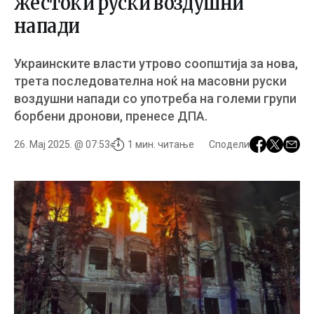
жестоки руски воздушни
напади
Украинските власти утрово соопштија за нова,
трета последователна ноќ на масовни руски
воздушни напади со употреба на големи групи
борбени дронови, пренесе ДПА.
26. Мај 2025. @ 07:53
1 мин. читање
Сподели