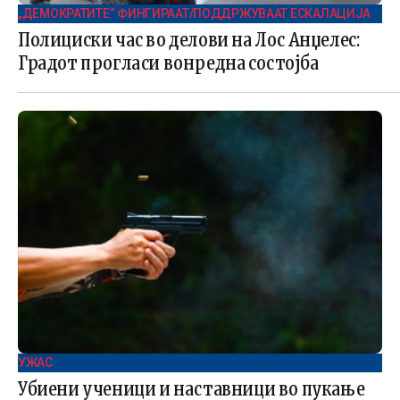
„ДЕМОКРАТИТЕ“ ФИНГИРААТ/ПОДДРЖУВААТ ЕСКАЛАЦИЈА
Полициски час во делови на Лос Анџелес:
Градот прогласи вонредна состојба
УЖАС
Убиени ученици и наставници во пукање