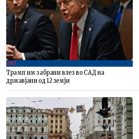
СВЕТ .
Трамп им забрани влез во САД на
државјани од 12 земји