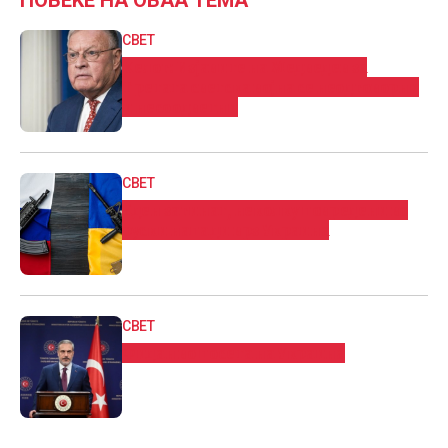
СВЕТ
Келог: Изјавите на Медведев за
Третата светска војна се неодговорни
и несоодветни
СВЕТ
Еден загинат, неколку повредени во
руски напади врз Украина
СВЕТ
Фидан во посета на Украина