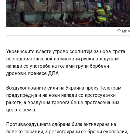
МИА
Украинските власти утрово соопштија за нова, трета
последователна ноќ на масовни руски воздушни
напади со употреба на големи групи борбени
дронови, пренесе ДПА.
Воздухопловните сили на Украина преку Телеграм
предупредија и на нови напади со крстосувачки
ракети, а воздушна тревога беше прогласена низ
целата земја.
Противвоздушната одбрана била активирана на
повеќе локации, а регистрирани се бројни експлозии,