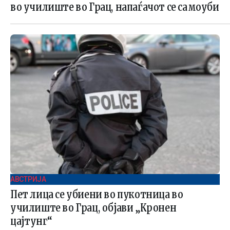
во училиште во Грац, напаѓачот се самоуби
АВСТРИЈА
Пет лица се убиени во пукотница во
училиште во Грац, објави „Кронен
цајтунг“