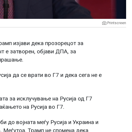
Printscreen
амп изјави дека прозорецот за
т е затворен, објави ДПА, за
 прашање.
ија да се врати во Г7 и дека сега не е
ата за исклучување на Русија од Г7
ќањето на Русија во Г7.
и до војната меѓу Русија и Украина и
. Меѓутоа, Трамп не спомена дека