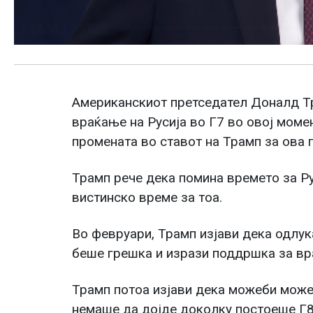
Американскиот претседател Доналд Тр
враќање на Русија во Г7 во овој момен
промената во ставот на Трамп за ова
Трамп рече дека помина времето за Рус
вистинско време за тоа.
Во февруари, Трамп изјави дека одлук
беше грешка и изрази поддршка за вра
Трамп потоа изјави дека можеби можеб
немаше да дојде доколку постоеше Г8