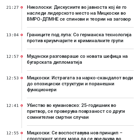
Николоски: Дискусиите во јавноста кој ќе го
21:27
наследи лидерското место на Мицкоски во
ВМРО-ДПМНЕ се спинови и теории на заговор
Границите под лупа: Со германска технологија
13:04
против криумчарите и криминалните групи
Муцунски разговараше со новата шефица на
12:57
бугарската дипломатија
Мицкоски: Истрагата за нарко-скандалот води
12:53
до опозициски структури и поранешни
функционери
Убиство во кумановско: 25-годишник во
12:41
притвор, се проверува поврзаност со други
сомнителни смртни случаи
Мицкоски: Се воспоставува нов принцип –
12:55
спортскиот успех мора да се вреднува во