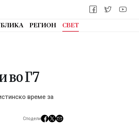
УБЛИКА
РЕГИОН
СВЕТ
и во Г7
вистинско време за
Сподели