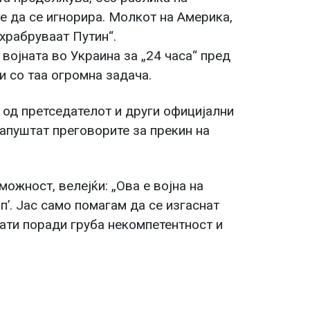
е да се игнорира. Молкот на Америка,
охрабруваат Путин“.
 војната во Украина за „24 часа“ пред
и со таа огромна задача.
 од претседателот и други официјални
напуштат преговорите за прекин на
можност, велејќи: „Ова е војна на
мп’. Јас само помагам да се изгаснат
нати поради груба некомпетентност и