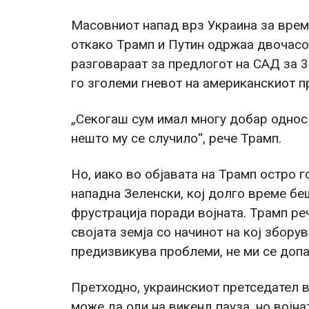
Масовниот напад врз Украина за врем
откако Трамп и Путин одржаа двочасо
разговараат за предлогот на САД за 3
го зголеми гневот на американскиот п
„Секогаш сум имал многу добар однос 
нешто му се случило“, рече Трамп.
Но, иако во објавата на Трамп остро г
нападна Зеленски, кој долго време бе
фрустрација поради војната. Трамп реч
својата земја со начинот на кој збору
предизвикува проблеми, не ми се допа
Претходно, украинскиот претседател в
може да оди на викенд пауза, но војн