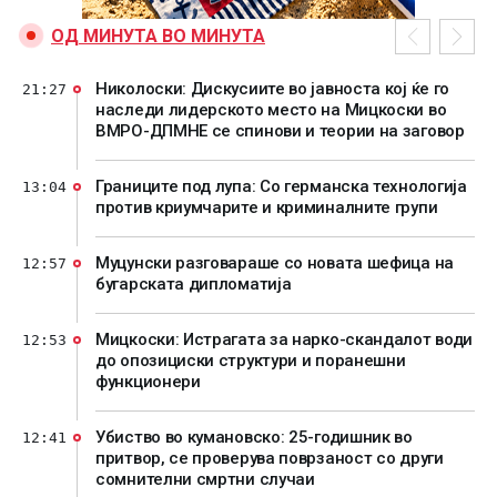
ОД МИНУТА ВО МИНУТА
Николоски: Дискусиите во јавноста кој ќе го
21:27
наследи лидерското место на Мицкоски во
ВМРО-ДПМНЕ се спинови и теории на заговор
Границите под лупа: Со германска технологија
13:04
против криумчарите и криминалните групи
Муцунски разговараше со новата шефица на
12:57
бугарската дипломатија
Мицкоски: Истрагата за нарко-скандалот води
12:53
до опозициски структури и поранешни
функционери
Убиство во кумановско: 25-годишник во
12:41
притвор, се проверува поврзаност со други
сомнителни смртни случаи