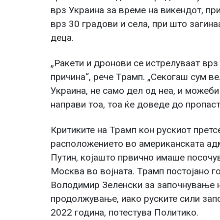
врз Украина за време на викендот, пр
врз 30 градови и села, при што загина
деца.
„Ракети и дронови се истрелуваат врз
причина“, рече Трамп. „Секогаш сум ве
Украина, не само дел од неа, и можеби
направи тоа, тоа ќе доведе до пропаст 
Критиките на Трамп кон рускиот прет
расположението во американската ад
Путин, којашто првично имаше посочув
Москва во војната. Трамп постојано г
Володимир Зеленски за започнување н
продолжување, иако руските сили зап
2022 година, потестува Политико.