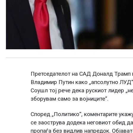
Претседателот на САД Доналд Трамп г
Владимир Путин како „апсолутно ЛУД“.
Соушл тој рече дека рускиот лидер „не
зборувам само за војниците“.
Според „Политико“, коментарите укаж
се заострува додека неговиот обид да 
пропаѓа без видлив напредок. Објават