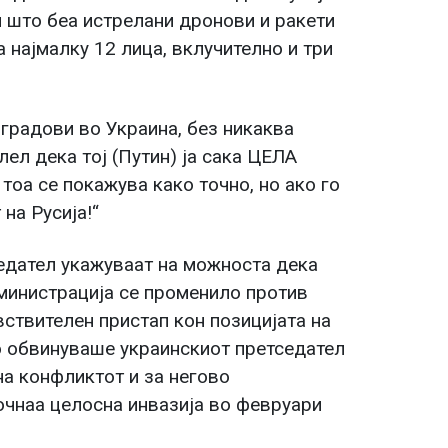
и што беа истрелани дронови и ракети
а најмалку 12 лица, вклучително и три
 градови во Украина, без никаква
лел дека тој (Путин) ја сака ЦЕЛА
 тоа се покажува како точно, но ако го
на Русија!“
седател укажуваат на можноста дека
министрација се променило против
ствителен пристап кон позицијата на
о обвинуваше украинскиот претседател
а конфликтот и за негово
очнаа целосна инвазија во февруари