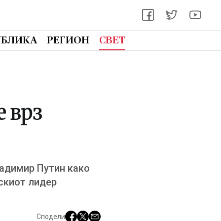
УБЛИКА
РЕГИОН
СВЕТ
е врз
ладимир Путин како
ускиот лидер
Сподели