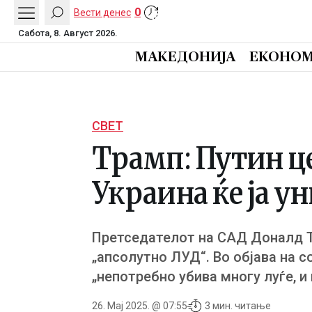
0
Вести денес
Сабота, 8. Август 2026.
МАКЕДОНИЈА
ЕКОНОМ
СВЕТ
Трамп: Путин це
Украина ќе ја у
Претседателот на САД Доналд Т
„апсолутно ЛУД“. Во објава на 
„непотребно убива многу луѓе, и
26. Мај 2025. @ 07:55
3 мин. читање