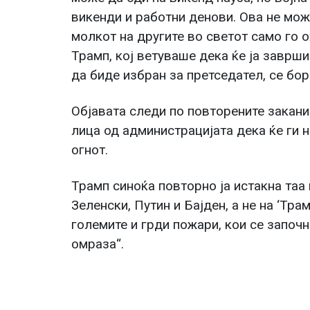
викенди и работни денови. Ова не мож
молкот на другите во светот само го 
Трамп, кој ветуваше дека ќе ја заврши
да биде избран за претседател, се бор
Објавата следи по повторените закани
лица од администрацијата дека ќе ги 
огнот.
Трамп синоќа повторно ја истакна таа 
Зеленски, Путин и Бајден, а не на ‘Тра
големите и грди пожари, кои се започ
омраза“.