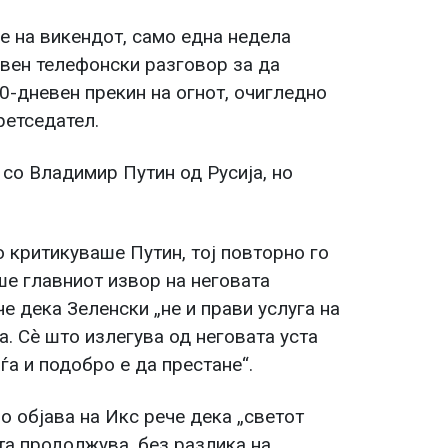
е на викендот, само една недела
вен телефонски разговор за да
0-дневен прекин на огнот, очигледно
ретседател.
со Владимир Путин од Русија, но
о критикуваше Путин, тој повторно го
ше главниот извор на неговата
е дека Зеленски „не и прави услуга на
ва. Сè што излегува од неговата уста
ѓа и подобро е да престане“.
о објава на Икс рече дека „светот
ата продолжува, без разлика на