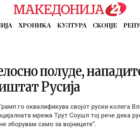
ИЈА
ХРОНИКА
КУЛТУРА
СКОПЈЕ
РЕП
лосно полуде, нападит
ништат Русија
рамп го оквалификува својот руски колега В
социјалната мрежа Трут Соушл тој рече дека р
 не зборувам само за војниците“.