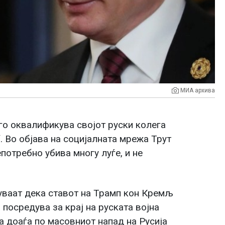
МИА архива
о оквалификува својот руски колега
 Во објава на социјалната мрежа Трут
потребно убива многу луѓе, и не
уваат дека ставот на Трамп кон Кремљ
посредува за крај на руската војна
а доаѓа по масовниот напад на Русија