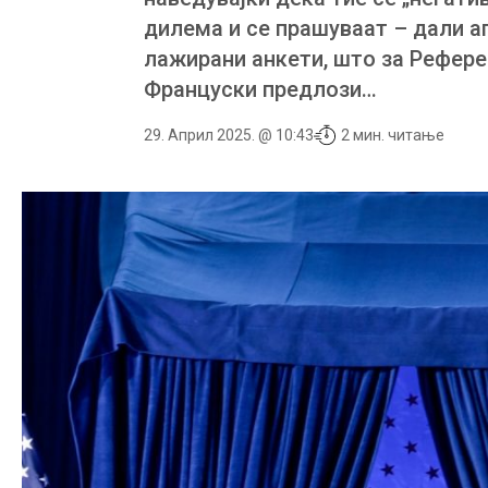
дилема и се прашуваат – дали а
лажирани анкети, што за Рефере
Француски предлози…
29. Април 2025. @ 10:43
2 мин. читање