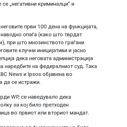
е се „негативни криминалци“ и
неговите први 100 дена на функцијата,
 наводно опаѓа (како што тврдат
), при што мнозинството граѓани
говите клучни иницијативи и јасно
епција дека неговата администрација
а наредбите на федералниот суд. Така
ABC News и Ipsos објавена во
а да се истражи.
врди WP, се наведувало дека
олку за кој било претходен
ица во првиот или вториот мандат.