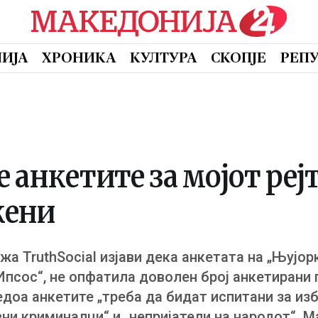
ИЈА
ХРОНИКА
КУЛТУРА
СКОПЈЕ
РЕП
 анкетите за мојот реј
жени
а TruthSocial изјави дека анкетата на „Њујорк т
„Ипсос“, не опфатила доволен број анкетирани 
едоа анкетите „треба да бидат испитани за из
вни криминалци“ и „непријатели на народот“. 