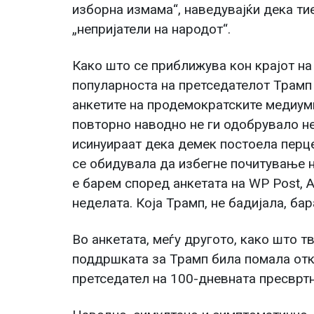
изборна измама“, наведувајќи дека ти
„непријатели на народот“.
Како што се приближува кон крајот на 
популарноста на претседателот Трамп
анкетите на продемократските медиуми
повторно наводно не ги одобрувало не
исинуираат дека демек постоела перц
се обидувала да избегне почитување н
е барем според анкетата на WP Post, 
неделата. Која Трамп, не бадијала, бар
Во анкетата, меѓу другото, како што т
поддршката за Трамп била помала отк
претседател на 100-дневната пресвртн