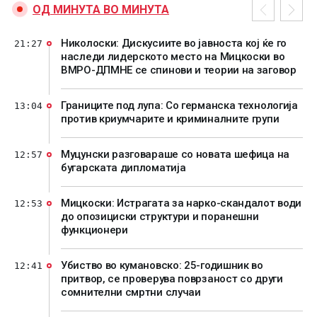
ОД МИНУТА ВО МИНУТА
Николоски: Дискусиите во јавноста кој ќе го
21:27
наследи лидерското место на Мицкоски во
ВМРО-ДПМНЕ се спинови и теории на заговор
Границите под лупа: Со германска технологија
13:04
против криумчарите и криминалните групи
Муцунски разговараше со новата шефица на
12:57
бугарската дипломатија
Мицкоски: Истрагата за нарко-скандалот води
12:53
до опозициски структури и поранешни
функционери
Убиство во кумановско: 25-годишник во
12:41
притвор, се проверува поврзаност со други
сомнителни смртни случаи