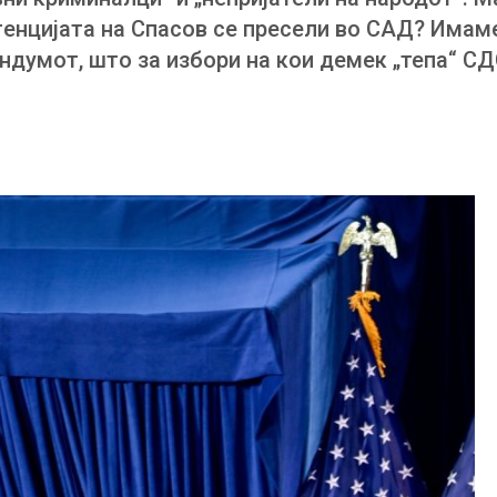
генцијата на Спасов се пресели во САД? Имам
ндумот, што за избори на кои демек „тепа“ СД