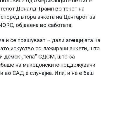
 половина од Американците не биле
телот Доналд Трамп во текот на
 според втора анкета на Центарот за
NORC, објавена во саботата.
 и се прашуваат – дали агенцијата на
ато искуство со лажирани анкети, што
и демек „тепа“ СДСМ, што за
ребаше на македонските поддржувачи
и во САД е случајна. Или, и не е баш