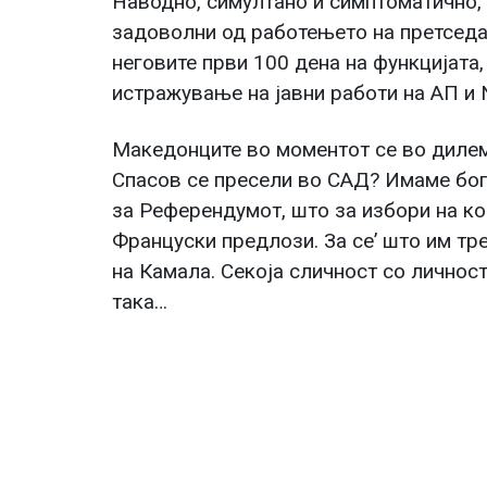
Наводно, симултано и симптоматично,
задоволни од работењето на претседа
неговите први 100 дена на функцијата,
истражување на јавни работи на АП и 
Македонците во моментот се во дилема
Спасов се пресели во САД? Имаме бог
за Референдумот, што за избори на ко
Француски предлози. За се’ што им т
на Камала. Секоја сличност со личност
така…