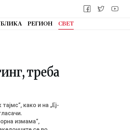
УБЛИКА
РЕГИОН
СВЕТ
тинг, треба
ајмс“, како и на „Еј-
гласачи.
борна измама“,
Македонците се во