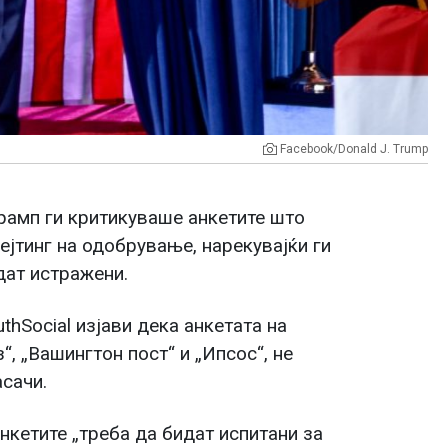
Facebook/Donald J. Trump
амп ги критикуваше анкетите што
ејтинг на одобрување, нарекувајќи ги
дат истражени.
thSocial изјави дека анкетата на
з“, „Вашингтон пост“ и „Ипсос“, не
сачи.
нкетите „треба да бидат испитани за