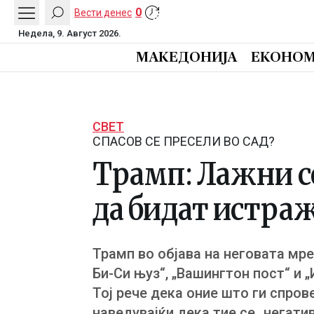
0
Вести денес
Недела, 9. Август 2026.
МАКЕДОНИЈА
ЕКОНОМ
СВЕТ
СПАСОВ СЕ ПРЕСЕЛИ ВО САД?
Трамп: Лажни се
да бидат истра
Трамп во објава на неговата мреж
Би-Си њуз“, „Вашингтон пост“ и 
Тој рече дека оние што ги спров
наведувајќи дека тие се „негати