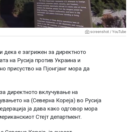
screenshot / YouTube
и дека е загрижен за директното
ата на Русија против Украина и
о присуство на Пјонгјанг мора да
за директното вклучување на
увањето на (Северна Кореја) во Русија
едерација ја дава како одговор мора
мериканскиот Стејт департмент.