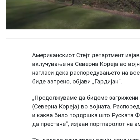
Американскиот Стејт департмент изјав
вклучување на Северна Кореја во војн
нагласи дека распоредувањето на воен
биде запрено, објави „Гардијан“.
„Продолжуваме да бидеме загрижени 
(Северна Кореја) во војната. Распоред
и каква било поддршка што Руската Ф
да престане“, изјави портпаролот на а