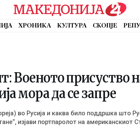
ИЈА
ХРОНИКА
КУЛТУРА
СКОПЈЕ
РЕП
т: Военото присуство н
ија мора да се запре
реја) во Русија и каква било поддршка што Ру
тане“, изјави портпаролот на американскиот С