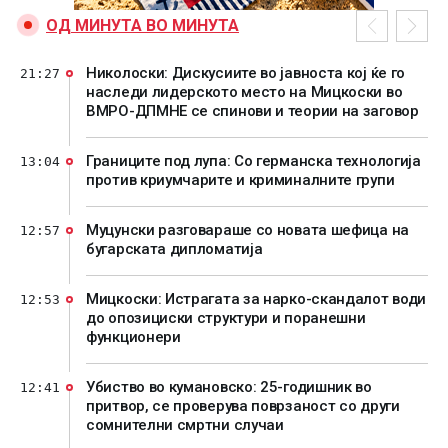
ОД МИНУТА ВО МИНУТА
Николоски: Дискусиите во јавноста кој ќе го
21:27
наследи лидерското место на Мицкоски во
ВМРО-ДПМНЕ се спинови и теории на заговор
Границите под лупа: Со германска технологија
13:04
против криумчарите и криминалните групи
Муцунски разговараше со новата шефица на
12:57
бугарската дипломатија
Мицкоски: Истрагата за нарко-скандалот води
12:53
до опозициски структури и поранешни
функционери
Убиство во кумановско: 25-годишник во
12:41
притвор, се проверува поврзаност со други
сомнителни смртни случаи