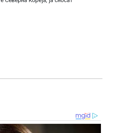
е Северна Кореја, ја сносат