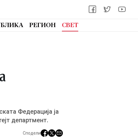
УБЛИКА
РЕГИОН
СВЕТ
а
ската Федерација ја
тејт департмент.
Сподели