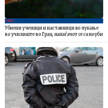
УЖАС
Убиени ученици и наставници во пукање
во училиште во Грац, напаѓачот се самоуби