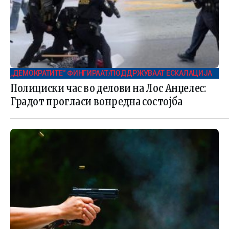
„ДЕМОКРАТИТЕ“ ФИНГИРААТ/ПОДДРЖУВААТ ЕСКАЛАЦИЈА
Полициски час во делови на Лос Анџелес:
Градот прогласи вонредна состојба