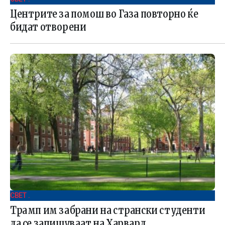
Центрите за помош во Газа повторно ќе
бидат отворени
СВЕТ .
Трамп им забрани на странски студенти
да се запишуваат на Харвард