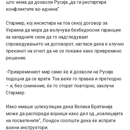
што нема да дозволи Русија „да ги рестартира
конфликтите во иднина“.
Стармер, кој инсистира на тоа секој договор за
Украина да мора да вклучува безбедносни гаранции
за западните сили да го надгледуваат
спроведувањето на договорот, нагласи дека е клучно
прекинот на огнот да не се покаже како привремено
решение.
-Привремениот мир само ќе ѝ дозволи на Русија
подоцна да се врати. Тоа веќе го правеа и претходно
– и, без сомнение, ќе го сторат повторно, заклучи
Стармер.
Иако имаше шпекулации дека Велика Британија
може да распореди војници како дел од „коалицијата
на посветените“, Лондон соопшти дека ќе испрати
воени инструктори.