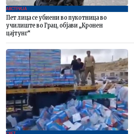
АВСТРИЈА
Пет лица се убиени во пукотница во
училиште во Грац, објави „Кронен
цајтунг“
СВЕТ .