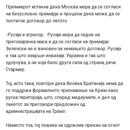
Премиерот истакна дека Москва мора да се согласи
на безусловно примирје и процени дека може да се
постигне договор до летото.
-Русија е агресор… Русија мора да седне на
преговарачка маса и да се согласи на примирје.
Зеленски не е виновен за немањето договор. Русија
е таа што изврши инвазија. Украина е таа што
одлучува, а не која било друга сила од страна, рече
Стармер.
Тој, исто така, повтори дека Велика Британија нема да
го поддржи формалното признавање на Крим како
руска територија, што, според медиумите, е дел од
пакетот за преговори предложен од
администрацијата на Трамп.
Наместо тоа, тој повика на одржлив прекин на огнот