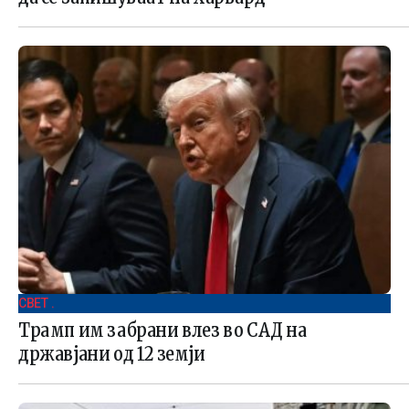
СВЕТ .
Трамп им забрани влез во САД на
државјани од 12 земји