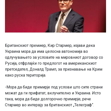
Британскиот премиер, Кир Стармер, изјави дека
Украина мора да има целосна автономија во
одлучувањето за условите на мировниот договор со
Русија, отфрлајќи го предлогот на американскиот
претседател, Доналд Трамп, за признавање на Крим
како руска територија.
-Мора да биде примирје под услови што сите страни
можат да ги прифатат, вклучително и Украина. Исто
така, мора да биде долгорочно примирје, рече
Стармер во интервју за британскиот „Телеграф“.