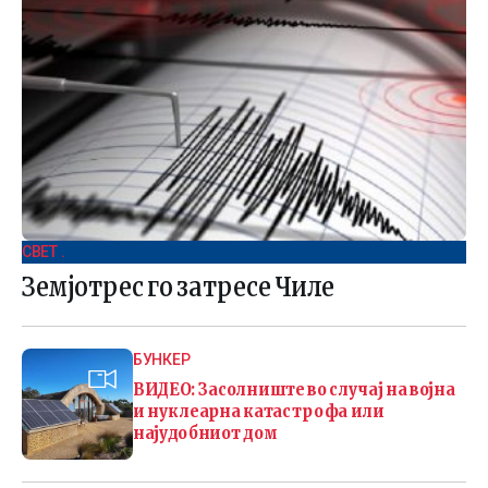
СВЕТ .
Земјотрес го затресе Чиле
БУНКЕР
ВИДЕО: Засолниште во случај на војна
и нуклеарна катастрофа или
најудобниот дом