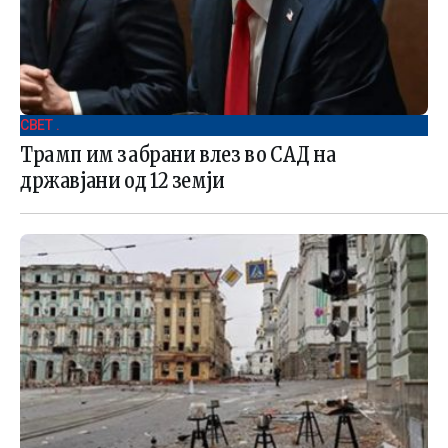
СВЕТ .
Трамп им забрани влез во САД на
државјани од 12 земји