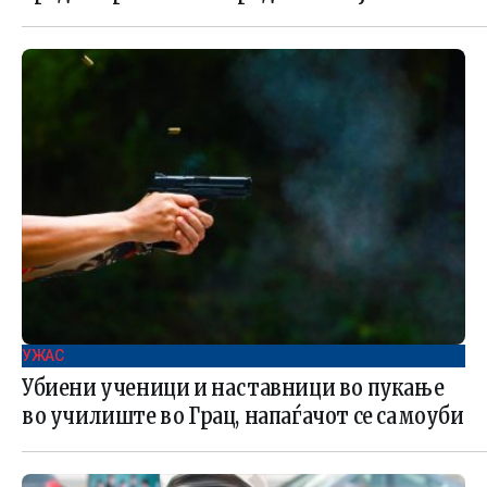
УЖАС
Убиени ученици и наставници во пукање
во училиште во Грац, напаѓачот се самоуби