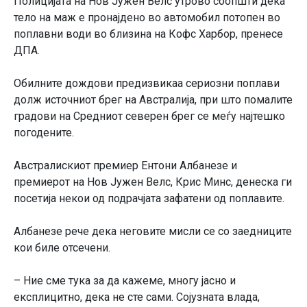
Полицијата на Нов Јужен Велс утрово соопшти дека
тело на маж е пронајдено во автомобил потопен во
поплавни води во близина на Кофс Харбор, пренесе
ДПА.
Обилните дождови предизвикаа сериозни поплави
долж источниот брег на Австралија, при што помалите
градови на Средниот северен брег се меѓу најтешко
погодените.
Австралискиот премиер Ентони Албанезе и
премиерот на Нов Јужен Велс, Крис Минс, денеска ги
посетија некои од подрачјата зафатени од поплавите.
Албанезе рече дека неговите мисли се со заедниците
кои биле отсечени.
– Ние сме тука за да кажеме, многу јасно и
експлицитно, дека не сте сами. Сојузната влада,