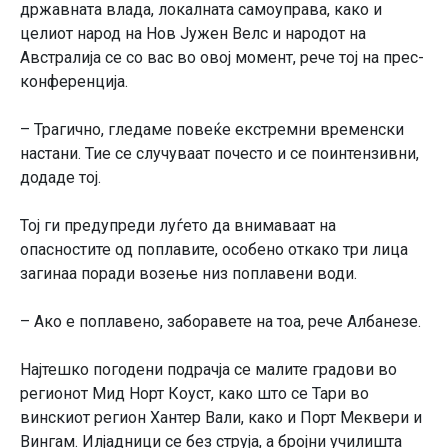
државната влада, локалната самоуправа, како и
целиот народ на Нов Јужен Велс и народот на
Австралија се со вас во овој момент, рече тој на прес-
конференција.
– Трагично, гледаме повеќе екстремни временски
настани. Тие се случуваат почесто и се поинтензивни,
додаде тој.
Тој ги предупреди луѓето да внимаваат на
опасностите од поплавите, особено откако три лица
загинаа поради возење низ поплавени води.
– Ако е поплавено, заборавете на тоа, рече Албанезе.
Најтешко погодени подрачја се малите градови во
регионот Мид Норт Коуст, како што се Тари во
винскиот регион Хантер Вали, како и Порт Меквери и
Вингам. Илјадници се без струја, а бројни училишта