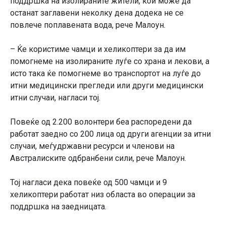
поддршка на изолираните жители, кои може да
останат заглавени неколку дена додека не се
повлече поплавената вода, рече Малоун.
– Ќе користиме чамци и хеликоптери за да им
помогнеме на изолираните луѓе со храна и лекови, а
исто така ќе помогнеме во транспортот на луѓе до
итни медицински прегледи или други медицински
итни случаи, нагласи тој.
Повеќе од 2.200 волонтери беа распоредени да
работат заедно со 200 лица од други агенции за итни
случаи, меѓудржавни ресурси и членови на
Австралиските одбранбени сили, рече Малоун.
Тој нагласи дека повеќе од 500 чамци и 9
хеликоптери работат низ областа во операции за
поддршка на заедницата.