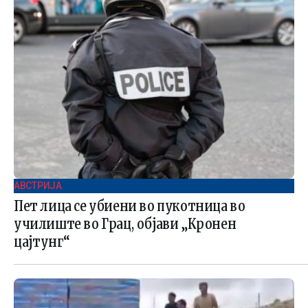
АВСТРИЈА
Пет лица се убиени во пукотница во
училиште во Грац, објави „Кронен
цајтунг“