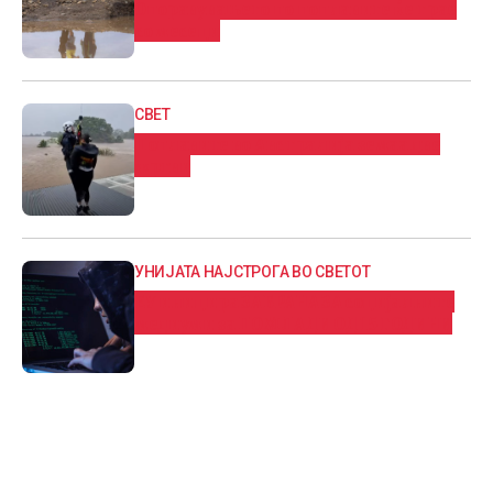
Опоравувањето по поплавите ќе трае
со месеци
СВЕТ
Поплавите во Австралија земаа две
жртви
УНИЈАТА НАЈСТРОГА ВО СВЕТОТ
ЕУ иницира ЗАБРАНА ЗА социјалните
медиуми за ПОМЛАДИ ОД 15 ГОДИНИ