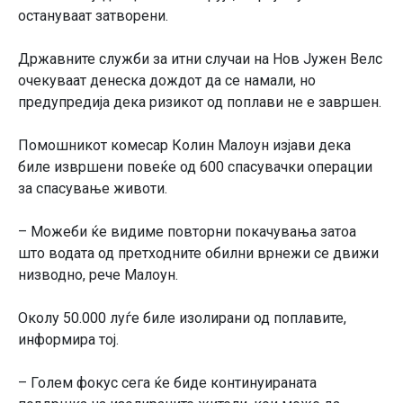
остануваат затворени.
Државните служби за итни случаи на Нов Јужен Велс
очекуваат денеска дождот да се намали, но
предупредија дека ризикот од поплави не е завршен.
Помошникот комесар Колин Малоун изјави дека
биле извршени повеќе од 600 спасувачки операции
за спасување животи.
– Можеби ќе видиме повторни покачувања затоа
што водата од претходните обилни врнежи се движи
низводно, рече Малоун.
Околу 50.000 луѓе биле изолирани од поплавите,
информира тој.
– Голем фокус сега ќе биде континуираната