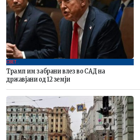
СВЕТ .
Трамп им забрани влез во САД на
државјани од 12 земји