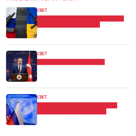
СВЕТ
Еден загинат, неколку повредени во
руски напади врз Украина
СВЕТ
Фидан во посета на Украина
СВЕТ
Русија бара седница на Советот за
безбедност на ОН за Украина