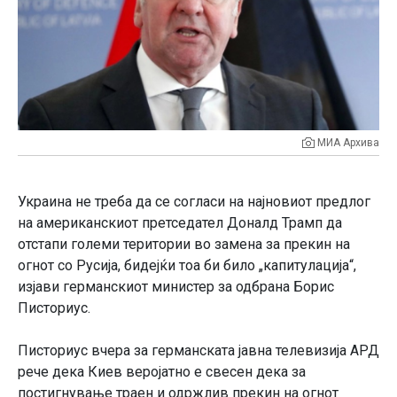
МИА Архива
Украина не треба да се согласи на најновиот предлог
на американскиот претседател Доналд Трамп да
отстапи големи територии во замена за прекин на
огнот со Русија, бидејќи тоа би било „капитулација“,
изјави германскиот министер за одбрана Борис
Писториус.
Писториус вчера за германската јавна телевизија АРД
рече дека Киев веројатно е свесен дека за
постигнување траен и одржлив прекин на огнот