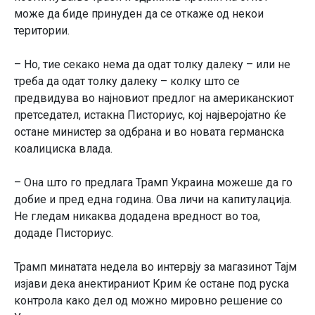
може да биде принуден да се откаже од некои
територии.
– Но, тие секако нема да одат толку далеку – или не
треба да одат толку далеку – колку што се
предвидува во најновиот предлог на американскиот
претседател, истакна Писториус, кој најверојатно ќе
остане министер за одбрана и во новата германска
коалициска влада.
– Она што го предлага Трамп Украина можеше да го
добие и пред една година. Ова личи на капитулација.
Не гледам никаква додадена вредност во тоа,
додаде Писториус.
Трамп минатата недела во интервју за магазинот Тајм
изјави дека анектираниот Крим ќе остане под руска
контрола како дел од можно мировно решение со