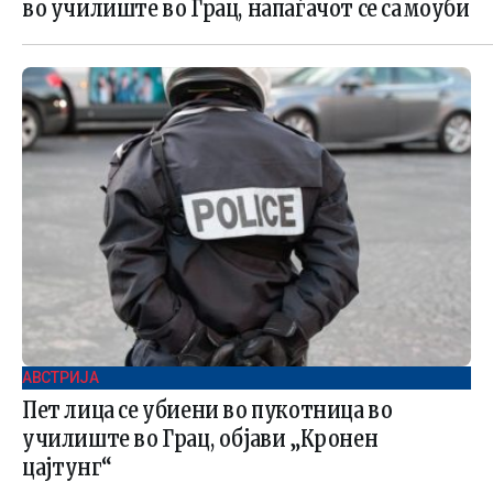
во училиште во Грац, напаѓачот се самоуби
АВСТРИЈА
Пет лица се убиени во пукотница во
училиште во Грац, објави „Кронен
цајтунг“