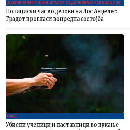
„ДЕМОКРАТИТЕ“ ФИНГИРААТ/ПОДДРЖУВААТ ЕСКАЛАЦИЈА
Полициски час во делови на Лос Анџелес:
Градот прогласи вонредна состојба
УЖАС
Убиени ученици и наставници во пукање