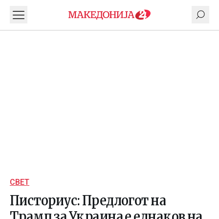
СВЕТ
Писториус: Предлогот на
Трамп за Украина е еднаков на