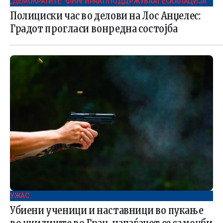
„ДЕМОКРАТИТЕ“ ФИНГИРААТ/ПОДДРЖУВААТ ЕСКАЛАЦИЈА
Полициски час во делови на Лос Анџелес:
Градот прогласи вонредна состојба
УЖАС
Убиени ученици и наставници во пукање