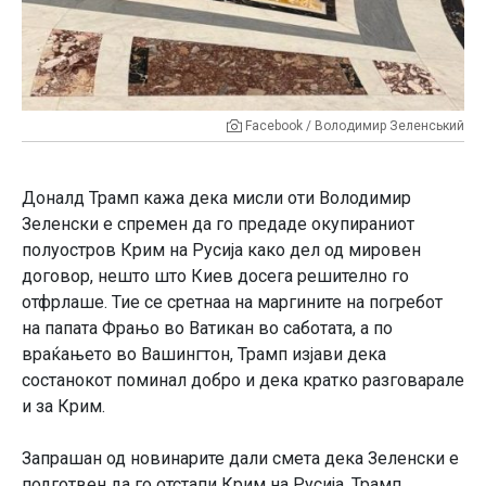
Facebook / Володимир Зеленський
Доналд Трамп кажа дека мисли оти Володимир
Зеленски е спремен да го предаде окупираниот
полуостров Крим на Русија како дел од мировен
договор, нешто што Киев досега решително го
отфрлаше. Тие се сретнаа на маргините на погребот
на папата Фрањо во Ватикан во саботата, а по
враќањето во Вашингтон, Трамп изјави дека
состанокот поминал добро и дека кратко разговарале
и за Крим.
Запрашан од новинарите дали смета дека Зеленски е
подготвен да го отстапи Крим на Русија, Трамп