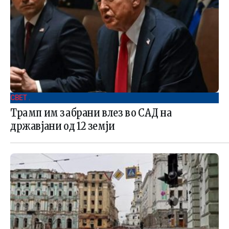
СВЕТ .
Трамп им забрани влез во САД на
државјани од 12 земји