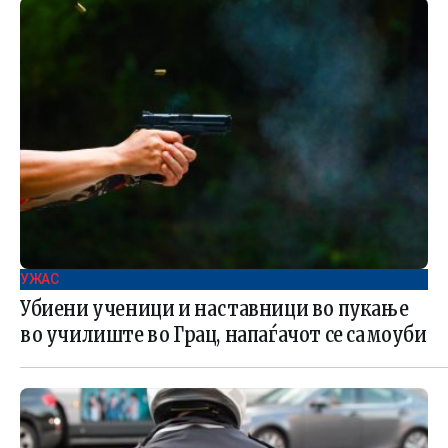
УЖАС
Убиени ученици и наставници во пукање
во училиште во Грац, напаѓачот се самоуби