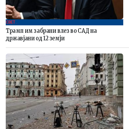
СВЕТ .
Трамп им забрани влез во САД на
државјани од 12 земји