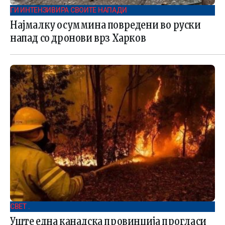
ГИ ИНТЕНЗИВИРА СВОИТЕ НАПАДИ
Најмалку осуммина повредени во руски
напад со дронови врз Харков
СВЕТ .
Уште една канадска провинција прогласи