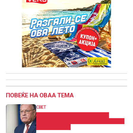
ПОВЕЌЕ НА ОВАА ТЕМА
СВЕТ
Келог: Изјавите на Медведев за
Третата светска војна се неодговорни
и несоодветни