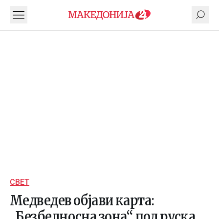
СВЕТ
Медведев објави карта:
„Безбедносна зона“ под руска