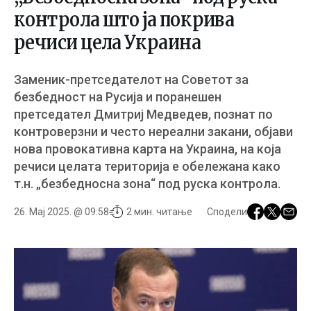
контрола што ја покрива
речиси цела Украина
Заменик-претседателот на Советот за
безбедност на Русија и поранешен
претседател Дмитриј Медведев, познат по
контроверзни и често нереални закани, објави
нова провокативна карта на Украина, на која
речиси целата територија е обележана како
т.н. „безбедносна зона“ под руска контрола.
26. Мај 2025. @ 09:58
2 мин. читање
Сподели