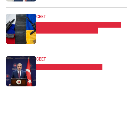
СВЕТ
Еден загинат, неколку повредени во
руски напади врз Украина
СВЕТ
Фидан во посета на Украина