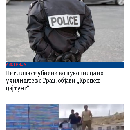
АВСТРИЈА
Пет лица се убиени во пукотница во
училиште во Грац, објави „Кронен
цајтунг“