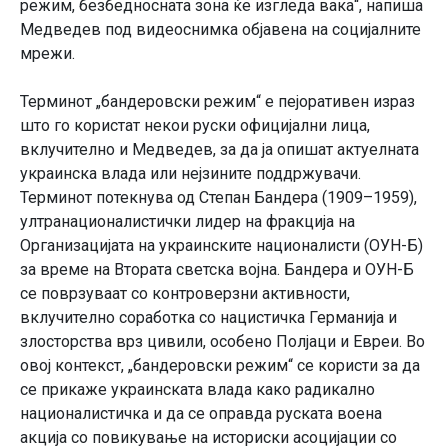
режим, безбедносната зона ќе изгледа вака“, напиша
Медведев под видеоснимка објавена на социјалните
мрежи.
Терминот „бандеровски режим“ е пејоративен израз
што го користат некои руски официјални лица,
вклучително и Медведев, за да ја опишат актуелната
украинска влада или нејзините поддржувачи.
Терминот потекнува од Степан Бандера (1909–1959),
ултранационалистички лидер на фракција на
Организацијата на украинските националисти (ОУН-Б)
за време на Втората светска војна. Бандера и ОУН-Б
се поврзуваат со контроверзни активности,
вклучително соработка со нацистичка Германија и
злосторства врз цивили, особено Полјаци и Евреи. Во
овој контекст, „бандеровски режим“ се користи за да
се прикаже украинската влада како радикално
националистичка и да се оправда руската воена
акција со повикување на историски асоцијации со