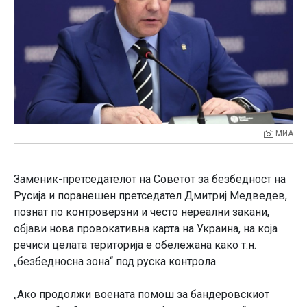
МИА
Заменик-претседателот на Советот за безбедност на
Русија и поранешен претседател Дмитриј Медведев,
познат по контроверзни и често нереални закани,
објави нова провокативна карта на Украина, на која
речиси целата територија е обележана како т.н.
„безбедносна зона“ под руска контрола.
„Ако продолжи воената помош за бандеровскиот