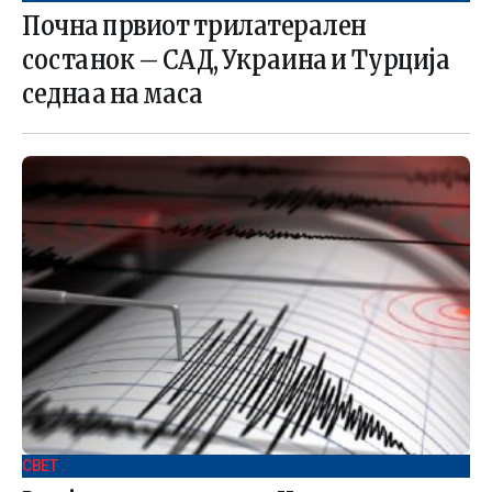
Почна првиот трилатерален
состанок – САД, Украина и Турција
седнаа на маса
СВЕТ .