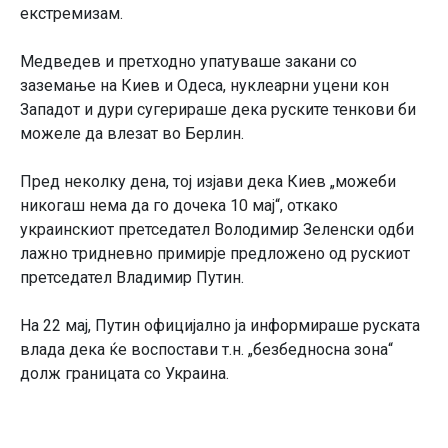
екстремизам.
Медведев и претходно упатуваше закани со
заземање на Киев и Одеса, нуклеарни уцени кон
Западот и дури сугерираше дека руските тенкови би
можеле да влезат во Берлин.
Пред неколку дена, тој изјави дека Киев „можеби
никогаш нема да го дочека 10 мај“, откако
украинскиот претседател Володимир Зеленски одби
лажно тридневно примирје предложено од рускиот
претседател Владимир Путин.
На 22 мај, Путин официјално ја информираше руската
влада дека ќе воспостави т.н. „безбедносна зона“
долж границата со Украина.