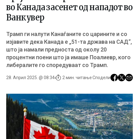
во Канада засенет од нападот во
Ванкувер
Трамп ги налути Канаѓаните со царините и со
изјавите дека Канада е „51-та држава на САД“,
што ја намали предноста од околу 20
процентни поени што ја имаше Поалиевр, кого
либералите го споредуваат со Трамп.
28. Април 2025. @ 08:34
2 мин. читање
Сподели