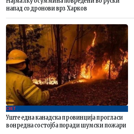
Најмалку осуммина повредени во руски
напад со дронови врз Харков
СВЕТ .
Уште една канадска провинција прогласи
вонредна состојба поради шумски пожари