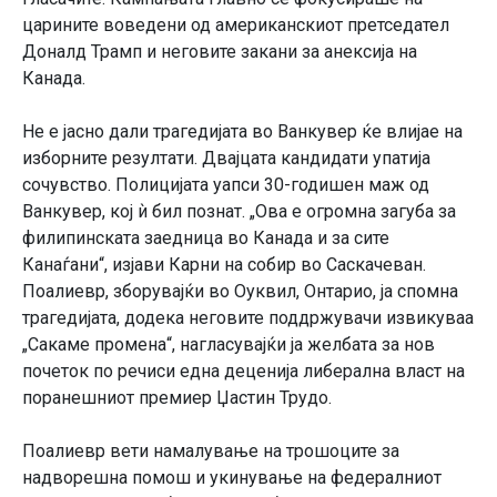
царините воведени од американскиот претседател
Доналд Трамп и неговите закани за анексија на
Канада.
Не е јасно дали трагедијата во Ванкувер ќе влијае на
изборните резултати. Двајцата кандидати упатија
сочувство. Полицијата уапси 30-годишен маж од
Ванкувер, кој ѝ бил познат. „Ова е огромна загуба за
филипинската заедница во Канада и за сите
Канаѓани“, изјави Карни на собир во Саскачеван.
Поалиевр, зборувајќи во Оуквил, Онтарио, ја спомна
трагедијата, додека неговите поддржувачи извикуваа
„Сакаме промена“, нагласувајќи ја желбата за нов
почеток по речиси една деценија либерална власт на
поранешниот премиер Џастин Трудо.
Поалиевр вети намалување на трошоците за
надворешна помош и укинување на федералниот