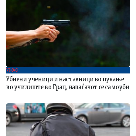
УЖАС
Убиени ученици и наставници во пукање
во училиште во Грац, напаѓачот се самоуби