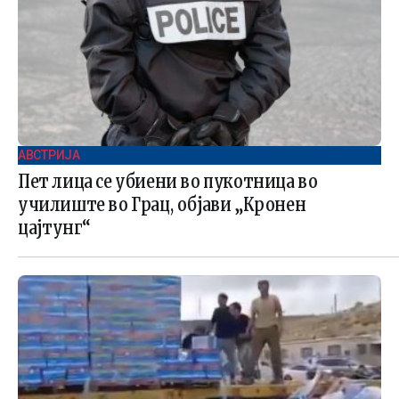
АВСТРИЈА
Пет лица се убиени во пукотница во
училиште во Грац, објави „Кронен
цајтунг“