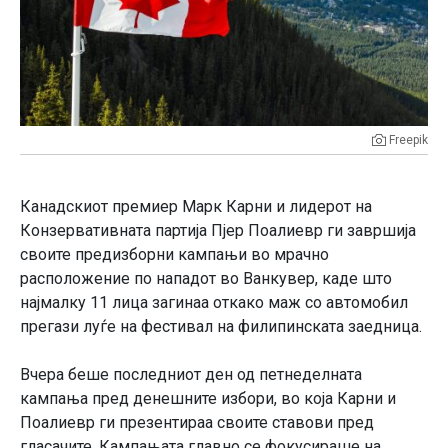
Freepik
Канадскиот премиер Марк Карни и лидерот на
Конзервативната партија Пјер Поалиевр ги завршија
своите предизборни кампањи во мрачно
расположение по нападот во Ванкувер, каде што
најмалку 11 лица загинаа откако маж со автомобил
прегази луѓе на фестивал на филипинската заедница.
Вчера беше последниот ден од петнеделната
кампања пред денешните избори, во која Карни и
Поалиевр ги презентираа своите ставови пред
гласачите. Кампањата главно се фокусираше на