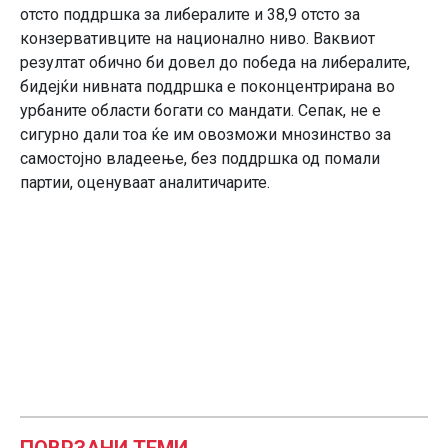
отсто поддршка за либералите и 38,9 отсто за
конзервативците на национално ниво. Ваквиот
резултат обично би довел до победа на либералите,
бидејќи нивната поддршка е поконцентрирана во
урбаните области богати со мандати. Сепак, не е
сигурно дали тоа ќе им овозможи мнозинство за
самостојно владеење, без поддршка од помали
партии, оценуваат аналитичарите.
ПОВРЗАНИ ТЕМИ