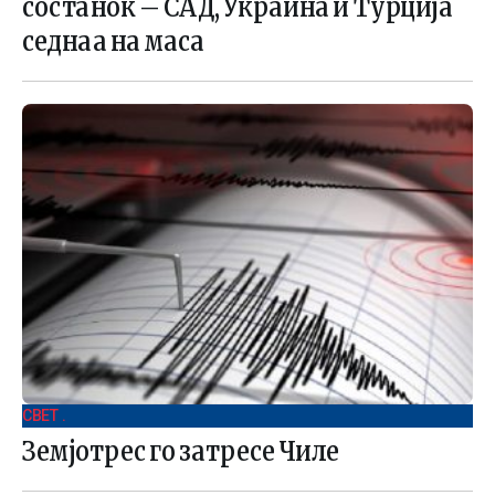
состанок – САД, Украина и Турција
седнаа на маса
СВЕТ .
Земјотрес го затресе Чиле