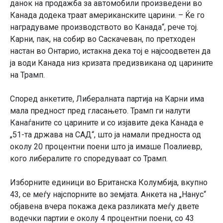
данок на продажба за автомобили произведени во
Канада додека траат американските царини. – Ќе го
наградуваме производството во Канада“, рече тој.
Карни, пак, на собир во Саскачеван, по претходен
настан во Онтарио, истакна дека тој е најсоодветен да
ја води Канада низ кризата предизвикана од царините
на Трамп.
Според анкетите, Либералната партија на Карни има
мала предност пред гласањето. Трамп ги налути
Канаѓаните со царините и со изјавите дека Канада е
„51-та држава на САД“, што ја намали предноста од
околу 20 процентни поени што ја имаше Поалиевр,
кого либералите го споредуваат со Трамп.
Изборните единици во Британска Колумбија, вкупно
43, се меѓу најспорните во земјата. Анкета на „Нанус“
објавена вчера покажа дека разликата меѓу двете
водечки партии е околу 4 процентни поени, со 43