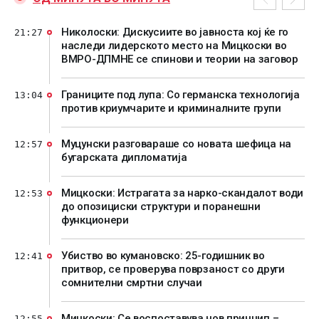
Николоски: Дискусиите во јавноста кој ќе го
21:27
наследи лидерското место на Мицкоски во
ВМРО-ДПМНЕ се спинови и теории на заговор
Границите под лупа: Со германска технологија
13:04
против криумчарите и криминалните групи
Муцунски разговараше со новата шефица на
12:57
бугарската дипломатија
Мицкоски: Истрагата за нарко-скандалот води
12:53
до опозициски структури и поранешни
функционери
Убиство во кумановско: 25-годишник во
12:41
притвор, се проверува поврзаност со други
сомнителни смртни случаи
Мицкоски: Се воспоставува нов принцип –
12:55