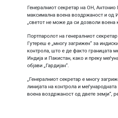
Генералниот секретар на ОН, Антонио 
максимална воена воздржаност и од И
„светот не може да си дозволи воена 
Портпаролот на генералниот секретар 
Гутереш е „многу загрижен“ за индиск
контрола, што е де факто границата м
Индија и Пакистан, како и преку меѓун
објави „Гардијан“.
„Генералниот секретар е многу загриж
линијата на контрола и меѓународната
воена воздржаност од двете земји“, р