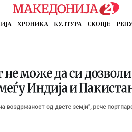
ИЈА
ХРОНИКА
КУЛТУРА
СКОПЈЕ
РЕП
 не може да си дозволи
меѓу Индија и Пакиста
на воздржаност од двете земји“, рече портпар