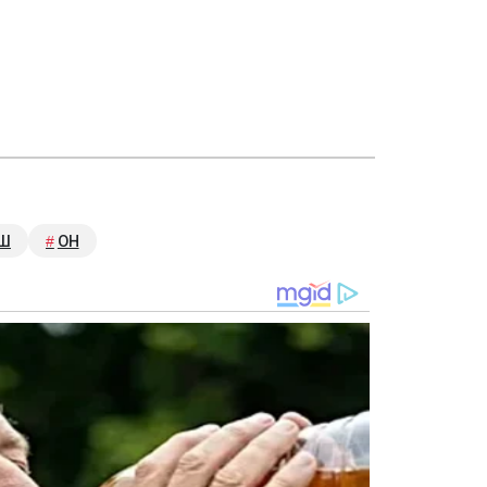
ЕШ
ОН