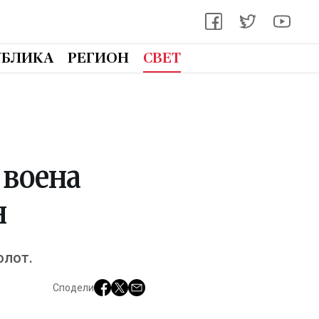
УБЛИКА
РЕГИОН
СВЕТ
 воена
н
олот.
Сподели