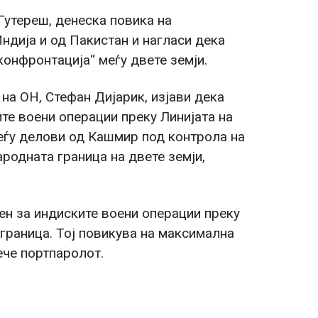
Гутереш, денеска повика на
ндија и од Пакистан и нагласи дека
конфронтација“ меѓу двете земји.
на ОН, Стефан Дијарик, изјави дека
ите воени операции преку Линијата на
еѓу делови од Кашмир под контрола на
ародната граница на двете земји,
ен за индиските воени операции преку
 граница. Тој повикува на максимална
ече портпаролот.