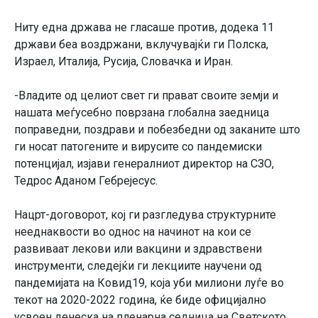
Ниту една држава не гласаше против, додека 11
држави беа воздржани, вклучувајќи ги Полска,
Израел, Италија, Русија, Словачка и Иран.
-Владите од целиот свет ги прават своите земји и
нашата меѓусебно поврзана глобална заедница
поправедни, поздрави и побезбедни од заканите што
ги носат патогените и вирусите со пандемиски
потенцијал, изјави генералниот директор на СЗО,
Тедрос Аданом Гебрејесус.
Нацрт-договорот, кој ги разгледува структурните
нееднаквости во однос на начинот на кои се
развиваат лекови или вакцини и здравствени
инструменти, следејќи ги лекциите научени од
пандемијата на Ковид19, која уби милиони луѓе во
текот на 2020-2022 година, ќе биде официјално
усвоен денеска на пленарна седница на Светското