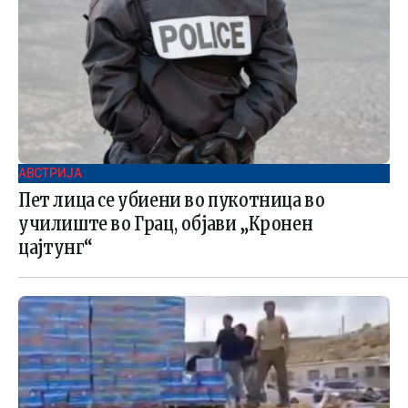
АВСТРИЈА
Пет лица се убиени во пукотница во
училиште во Грац, објави „Кронен
цајтунг“