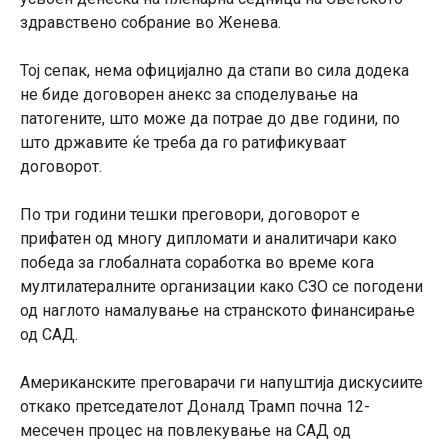
здравствено собрание во Женева.
Тој сепак, нема официјално да стапи во сила додека
не биде договорен анекс за споделување на
патогените, што може да потрае до две години, по
што државите ќе треба да го ратификуваат
договорот.
По три години тешки преговори, договорот е
прифатен од многу дипломати и аналитичари како
победа за глобалната соработка во време кога
мултилатералните организации како СЗО се погодени
од наглото намалување на странското финансирање
од САД.
Американските преговарачи ги напуштија дискусиите
откако претседателот Доналд Трамп почна 12-
месечен процес на повлекување на САД од