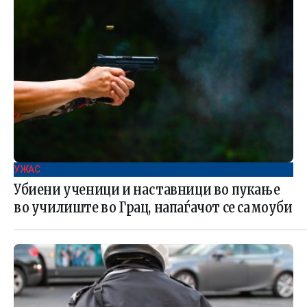
УЖАС
Убиени ученици и наставници во пукање
во училиште во Грац, напаѓачот се самоуби