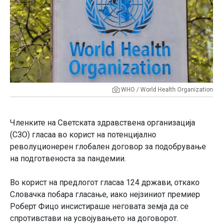
WHO / World Health Organization
Членките на Светската здравствена организација
(СЗО) гласаа во корист на потенцијално
револуционерен глобален договор за подобрување
на подготвеноста за пандемии.
Во корист на предлогот гласаа 124 држави, откако
Словачка побара гласање, иако нејзиниот премиер
Роберт Фицо инсистираше неговата земја да се
спротивстави на усвојувањето на договорот.