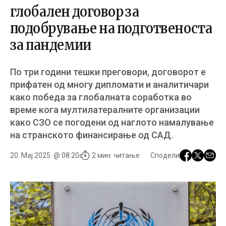
глобален договор за
подобрување на подготвеноста
за пандемии
По три години тешки преговори, договорот е
прифатен од многу дипломати и аналитичари
како победа за глобалната соработка во
време кога мултилатералните организации
како СЗО се погодени од наглото намалување
на странското финансирање од САД.
20. Мај 2025. @ 08:20
2 мин. читање
Сподели