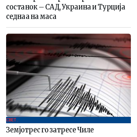
состанок – САД, Украина и Турција
седнаа на маса
СВЕТ .
Земјотрес го затресе Чиле