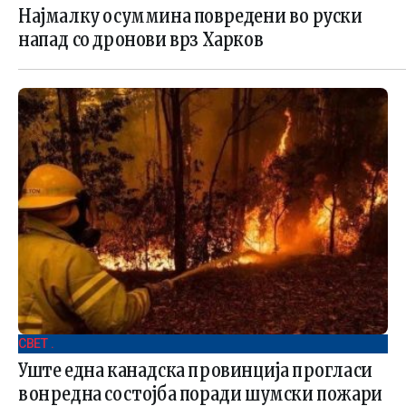
Најмалку осуммина повредени во руски
напад со дронови врз Харков
СВЕТ .
Уште една канадска провинција прогласи
вонредна состојба поради шумски пожари