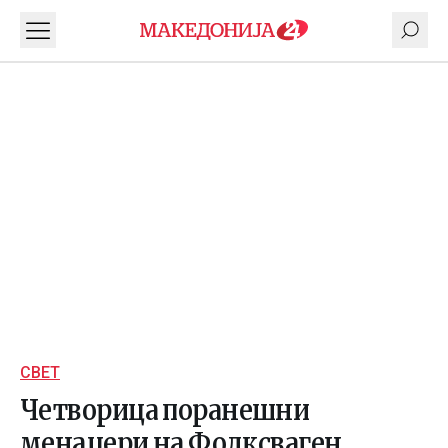
СВЕТ
Четворица поранешни
менаџери на Фолксваген