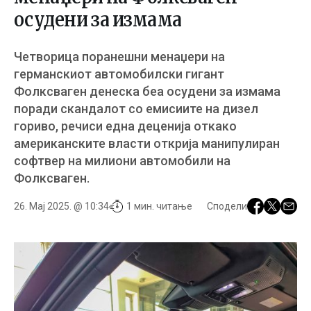
осудени за измама
Четворица поранешни менаџери на
германскиот автомобилски гигант
Фолксваген денеска беа осудени за измама
поради скандалот со емисиите на дизел
гориво, речиси една деценија откако
американските власти открија манипулиран
софтвер на милиони автомобили на
Фолксваген.
26. Мај 2025. @ 10:34
1 мин. читање
Сподели