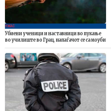
УЖАС
Убиени ученици и наставници во пукање
во училиште во Грац, напаѓачот се самоуби