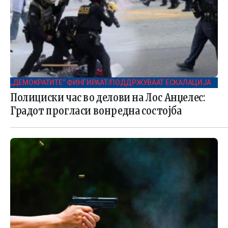
„ДЕМОКРАТИТЕ“ ФИНГИРААТ/ПОДДРЖУВААТ ЕСКАЛАЦИЈА
Полициски час во делови на Лос Анџелес:
Градот прогласи вонредна состојба