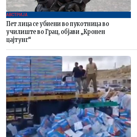
АВСТРИЈА
Пет лица се убиени во пукотница во
училиште во Грац, објави „Кронен
цајтунг“