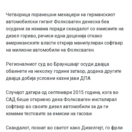
Четворица поранешни менаџери на германскиот
автомобилски гигант Фолксваген денеска беа
осудени за измама поради скандалот со емисиите на
дизел гориво, речиси една деценија откако
американските власти открија манипулиран софтвер
на милиони автомобили на Фолксваген.
Регионалниот суд во Брауншвајг осуди двајца
обвинети на неколку години затвор, додека другите
двајца добија условни казни јави ДПА.
Случајот датира од септември 2015 година, кога во
САД беше откриено дека Фолксваген инсталирал
софтвер во своите дизел автомобили за да ги
измами тестовите за емисии на гасови.
Скандалот, познат во светот како Дизелгејт, го фрли