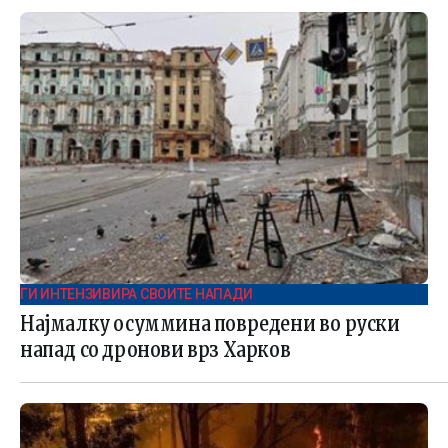
ГИ ИНТЕНЗИВИРА СВОИТЕ НАПАДИ
Најмалку осуммина повредени во руски
напад со дронови врз Харков