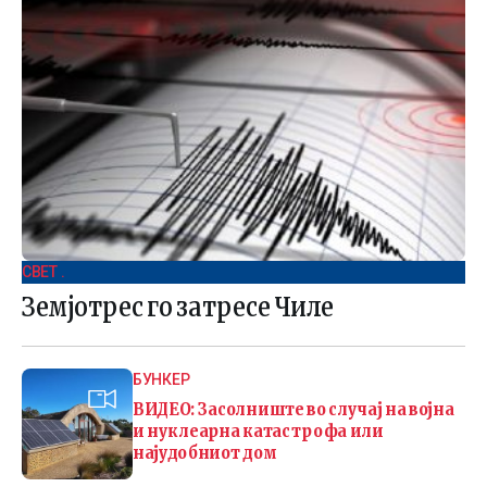
СВЕТ .
Земјотрес го затресе Чиле
БУНКЕР
ВИДЕО: Засолниште во случај на војна
и нуклеарна катастрофа или
најудобниот дом