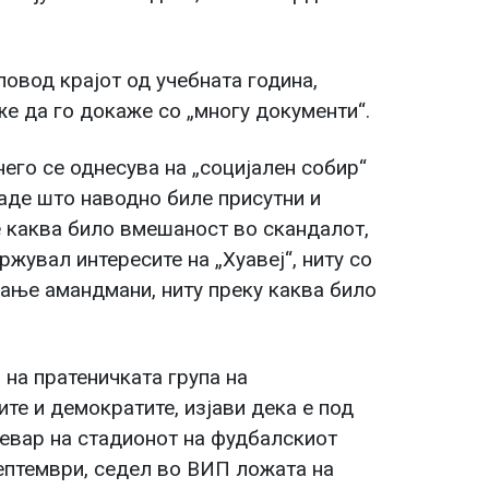
повод крајот од учебната година,
же да го докаже со „многу документи“.
него се однесува на „социјален собир“
аде што наводно биле присутни и
ше каква било вмешаност во скандалот,
ржувал интересите на „Хуавеј“, ниту со
ање амандмани, ниту преку каква било
на пратеничката група на
те и демократите, изјави дека е под
ревар на стадионот на фудбалскиот
ептември, седел во ВИП ложата на