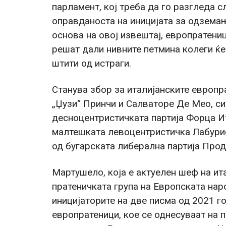
парламент, кој треба да го разгледа с
оправданоста на иницијата за одземањ
основа на овој извештај, европратениц
решат дали нивните петмина колеги ќе 
штити од истраги.
Станува збор за италијанските европ
„Џузи“ Принчи и Салваторе Де Мео, си
десноцентристичката партија Форца И
малтешката левоцентристичка Лабурис
од бугарската либерална партија Про
Мартушело, која е актуелен шеф на ит
пратеничката група на Европската наро
иницијаторите на две писма од 2021 г
европратеници, кое се однесуваат на