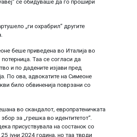
уавеј“ се обидуваше да го прошири
ртушело „ги охрабрил“ другите
.
еоне беше приведена во Италија во
 потерница. Таа се согласи да
во и по дадените изјави пред
ја. По ова, адвокатите на Симеоне
кви било обвиненија поврзани со
мешана во скандалот, европратеничката
 збор за „грешка во идентитетот“.
дека присуствувала на состанок со
 25 јуни 2024 година, но таа тврди