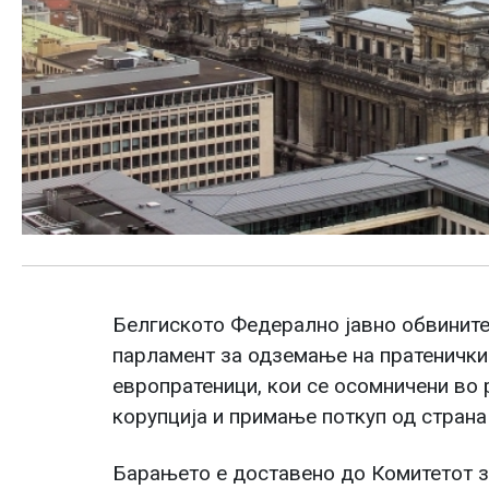
Белгиското Федерално јавно обвинит
парламент за одземање на пратенички
европратеници, кои се осомничени во 
корупција и примање поткуп од страна 
Барањето е доставено до Комитетот 