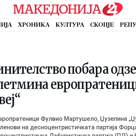
ИЈА
ХРОНИКА
КУЛТУРА
СКОПЈЕ
РЕП
инителство побара одз
петмина европратеници
веј“
европратеници Фулвио Мартушело, Џузепина „Џ
членови на десноцентристичката партија Форца
воцентристичка Лабуристичка партија (ПЛ) и