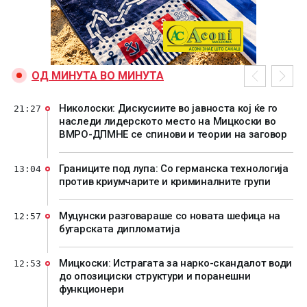
ОД МИНУТА ВО МИНУТА
Николоски: Дискусиите во јавноста кој ќе го
21:27
наследи лидерското место на Мицкоски во
ВМРО-ДПМНЕ се спинови и теории на заговор
Границите под лупа: Со германска технологија
13:04
против криумчарите и криминалните групи
Муцунски разговараше со новата шефица на
12:57
бугарската дипломатија
Мицкоски: Истрагата за нарко-скандалот води
12:53
до опозициски структури и поранешни
функционери