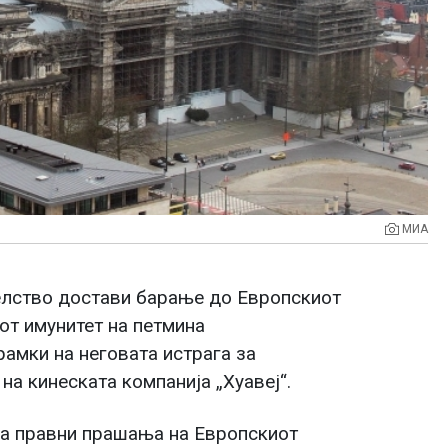
МИА
елство достави барање до Европскиот
от имунитет на петмина
рамки на неговата истрага за
на кинеската компанија „Хуавеј“.
за правни прашања на Европскиот