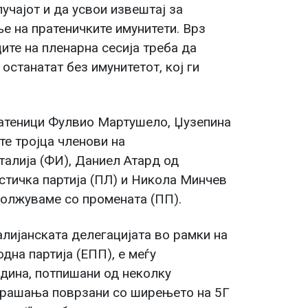
лучајот и да усвои извештај за
е на пратеничките имунитети. Врз
ите на пленарна сесија треба да
останатат без имунитетот, кој ги
ратеници Фулвио Мартушело, Џузепина
те тројца членови на
талија (ФИ), Даниел Атард од
тичка партија (ПЛ) и Никола Минчев
должуваме со промената (ПП).
алијанската делегацијата во рамки на
дна партија (ЕПП), е меѓу
одина, потпишани од неколку
 прашања поврзани со ширењето на 5Г