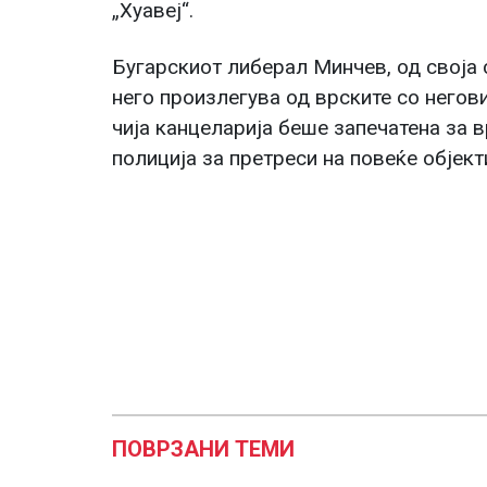
„Хуавеј“.
Бугарскиот либерал Минчев, од своја 
него произлегува од врските со него
чија канцеларија беше запечатена за в
полиција за претреси на повеќе објект
ПОВРЗАНИ ТЕМИ