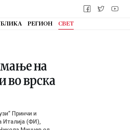
УБЛИКА
РЕГИОН
СВЕТ
емање на
 во врска
узи“ Принчи и
 Италија (ФИ),
 Никола Минчев од