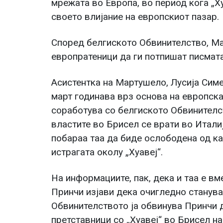
мрежата во Европа, во период кога „Х
своето влијание на европскиот пазар.
Според белгиското Обвинителство, Ма
европратеници да ги потпишат писмата
Асистентка на Мартушело, Лусија Сим
март годинава врз основа на европска
соработува со белгиското Обвинителст
властите во Брисел се врати во Итали
побараа таа да биде ослободена од ка
истрагата околу „Хуавеј“.
На информациите, пак, дека и таа е в
Принчи изјави дека очигледно станува
Обвинителството ја обвинува Принчи 
претставници со „Хуавеј“ во Брисел на