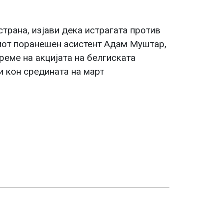
страна, изјави дека истрагата против
виот поранешен асистент Адам Муштар,
реме на акцијата на белгиската
и кон средината на март