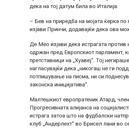
дека на тој датум била во Италија.
– Бев на приредба на мојата ќерка по 
изјави Принчи, додавајќи дека ова мо
Де Мео изјави дека истрагата против 
одржан пред Европскиот парламент, к
претставници на „Хуавеј“. Тој негира
нагласувајќи дека „никогаш не ги подд
потпишување на писма, ни си поднесув
законска иницијатива“.
Малтешкиот европратеник Атард, член 
Прогресивната алијанса на социјалисти
истрага затоа што на фудбалски натп
клуб „Андерлехт“ во Брисел лани во с