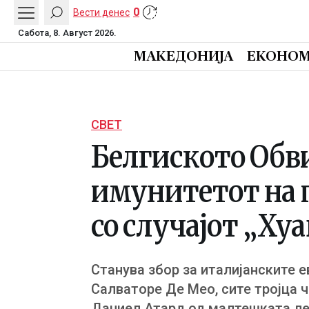
0
Вести денес
Сабота, 8. Август 2026.
МАКЕДОНИЈА
ЕКОНОМ
СВЕТ
Белгиското Обв
имунитетот на 
со случајот „Хуа
Станува збор за италијанските 
Салваторе Де Мео, сите тројца 
Даниел Атард од малтешката ле