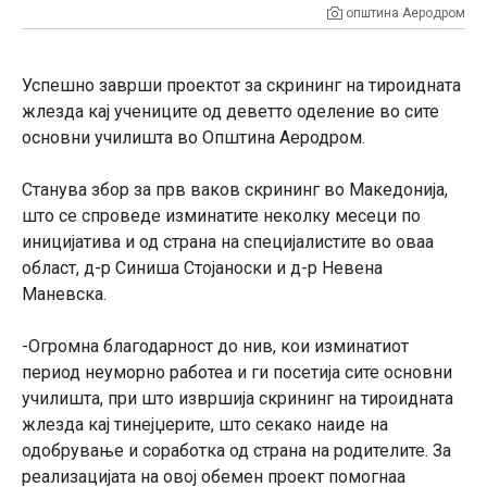
општина Аеродром
Успешно заврши проектот за скрининг на тироидната
жлезда кај учениците од деветто оделение во сите
основни училишта во Општина Аеродром.
Станува збор за прв ваков скрининг во Македонија,
што се спроведе изминатите неколку месеци по
иницијатива и од страна на специјалистите во оваа
област, д-р Синиша Стојаноски и д-р Невена
Маневска.
-Огромна благодарност до нив, кои изминатиот
период неуморно работеа и ги посетија сите основни
училишта, при што извршија скрининг на тироидната
жлезда кај тинејџерите, што секако наиде на
одобрување и соработка од страна на родителите. За
реализацијата на овој обемен проект помогнаа