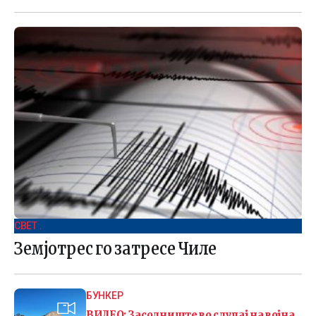
СВЕТ .
Земјотрес го затресе Чиле
БУНКЕР
ВИДЕО: Засолниште во случај на војна