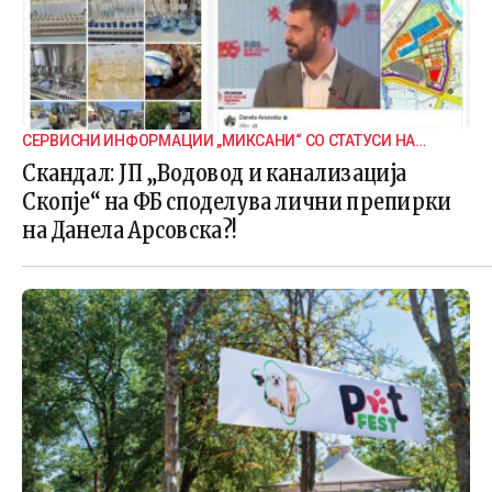
СЕРВИСНИ ИНФОРМАЦИИ „МИКСАНИ“ СО СТАТУСИ НА
ДАНЕЛА
Скандал: ЈП „Водовод и канализација
Скопје“ на ФБ споделува лични препирки
на Данела Арсовска?!