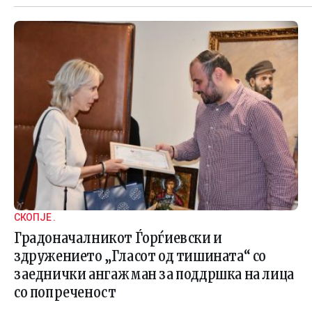
СКОПЈЕ .
Градоначалникот Ѓорѓиевски и
здружението „Гласот од тишината“ со
заеднички ангажман за поддршка на лица
со попреченост