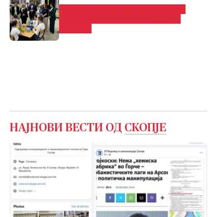
Општина Аеродром по петти пат
активен учесник во „Генералка
викенд“
НАЈНОВИ ВЕСТИ ОД
СКОПЈЕ