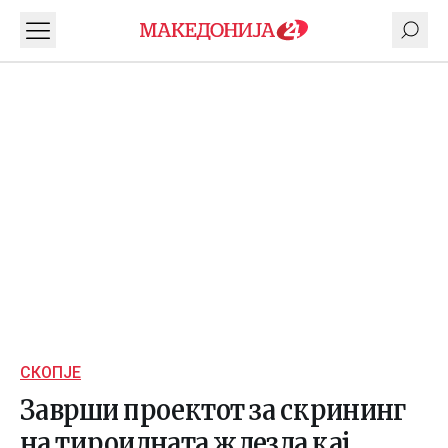
СКОПЈЕ
Заврши проектот за скрининг
на тироидната жлезда кај