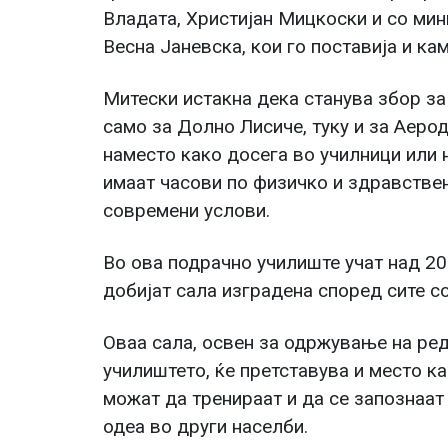
Владата, Христијан Мицкоски и со мин
Весна Јаневска, кои го поставија и ка
Митески истакна дека станува збор за
само за Долно Лисиче, туку и за Аеро
наместо како досега во училници или 
имаат часови по физичко и здравстве
современи услови.
Во ова подрачно училиште учат над 20
добијат сала изградена според сите с
Оваа сала, освен за одржување на ред
училиштето, ќе претставува и место к
можат да тренираат и да се запознаат
одеа во други населби.