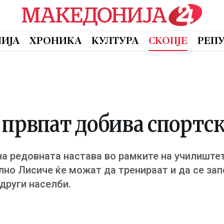
ИЈА
ХРОНИКА
КУЛТУРА
СКОПЈЕ
РЕП
 првпат добива спортск
на редовната настава во рамките на училиштет
но Лисиче ќе можат да тренираат и да се зап
други населби.