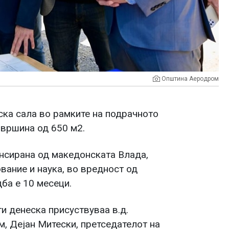
Општина Аеродром
ска сала во рамките на подрачното
овршина од 650 м2.
ансирана од македонската Влада,
вание и наука, во вредност од
дба е 10 месеци.
и денеска присуствуваа в.д.
, Дејан Митески, претседателот на