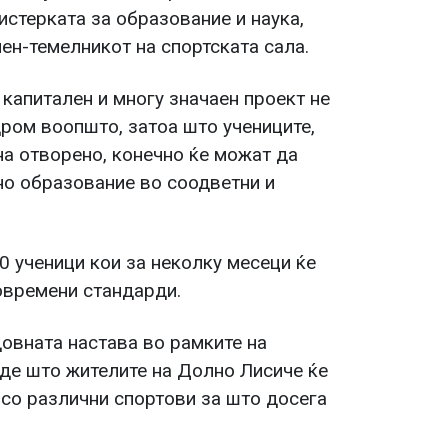
истерката за образование и наука,
мен-темелникот на спортската сала.
 капитален и многу значаен проект не
дром воопшто, затоа што учениците,
на отворено, конечно ќе можат да
но образование во соодветни и
0 ученици кои за неколку месеци ќе
овремени стандарди.
овната настава во рамките на
аде што жителите на Долно Лисиче ќе
 со различни спортови за што досега