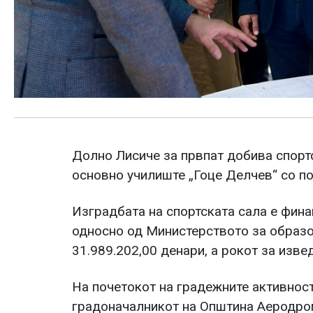
Долно Лисиче за првпат добива спорт
основно училиште „Гоце Делчев“ со п
Изградбата на спортската сала е фин
односно од Министерството за образо
31.989.202,00 денари, а рокот за изве
На почетокот на градежните активност
градоначалникот на Општина Аеродром