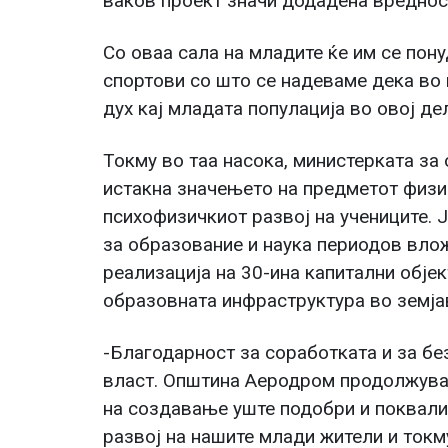
ваков проект значи додадена вредност
Со оваа сала на младите ќе им се пону
спортови со што се надеваме дека во 
дух кај младата популација во овој д
Токму во таа насока, министерката за 
истакна значењето на предметот физи
психофизичкиот развој на учениците.
за образование и наука периодов вло
реализација на 30-ина капитални објек
образовната инфраструктура во земја
-Благодарност за соработката и за б
власт. Општина Аеродром продолжува 
на создавање уште подобри и поквалит
развој на нашите млади жители и ток