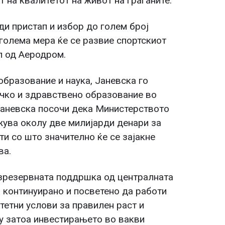
 на квалитетот на живот на граѓаните.
ди пристап и избор до голем број
голема мера ќе се развие спортскиот
ел од Аеродром.
образование и наука, Јаневска го
чко и здравствено образование во
 Јаневска посочи дека Министерството
жува околу две милијарди денари за
ти со што значително ќе се зајакне
ва.
езрезервната поддршка од централната
континуирано и посветено да работи
етни услови за правилен раст и
му затоа инвестирањето во вакви