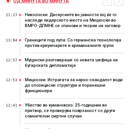
ОД МИНУТА ВО МИНУТА
Николоски: Дискусиите во јавноста кој ќе го
21:27
наследи лидерското место на Мицкоски во
ВМРО-ДПМНЕ се спинови и теории на заговор
Границите под лупа: Со германска технологија
13:04
против криумчарите и криминалните групи
Муцунски разговараше со новата шефица на
12:57
бугарската дипломатија
Мицкоски: Истрагата за нарко-скандалот води
12:53
до опозициски структури и поранешни
функционери
Убиство во кумановско: 25-годишник во
12:41
притвор, се проверува поврзаност со други
сомнителни смртни случаи