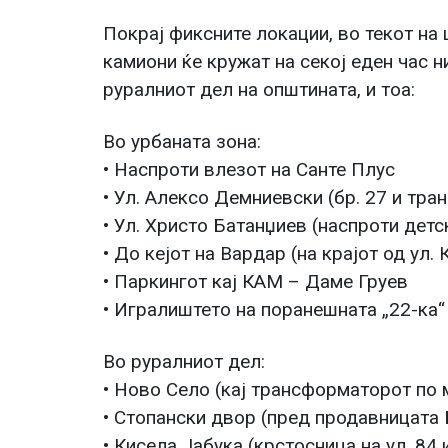
Покрај фиксните локации, во текот на
камиони ќе кружат на секој еден час н
руралниот дел на општината, и тоа:
Во урбаната зона:
• Наспроти влезот на Санте Плус
• Ул. Алексо Демниевски (бр. 27 и тра
• Ул. Христо Батанџиев (наспроти дет
• До кејот на Вардар (на крајот од ул.
• Паркингот кај КАМ – Даме Груев
• Игралиштето на поранешната „22-ка“
Во руралниот дел:
• Ново Село (кај трансформаторот по 
• Стопански двор (пред продавницата 
• Кисела Јабука (крстосница на ул. 84 и