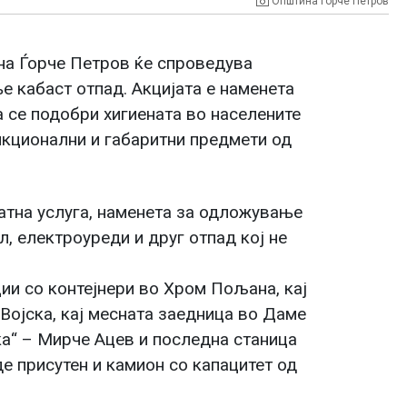
Општина Ѓорче Петров
тина Ѓорче Петров ќе спроведува
е кабаст отпад. Акцијата е наменета
а се подобри хигиената во населените
ункционални и габаритни предмети од
атна услуга, наменета за одложување
, електроуреди и друг отпад кој не
ии со контејнери во Хром Пољана, кај
Војска, кај месната заедница во Даме
тка“ – Мирче Ацев и последна станица
де присутен и камион со капацитет од