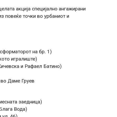
 целата акција специјално ангажирани
из повеќе точки во урбаниот и
нсформаторот на бр. 1)
ското игралиште)
 Кичевска и Рафаел Батино)
 во Даме Груев
месната заедница)
Блага Вода)
 ул. 46)