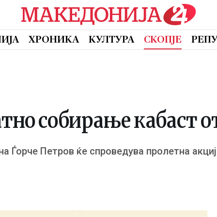
ИЈА
ХРОНИКА
КУЛТУРА
СКОПЈЕ
РЕП
атно собирање кабаст о
тина Ѓорче Петров ќе спроведува пролетна акци