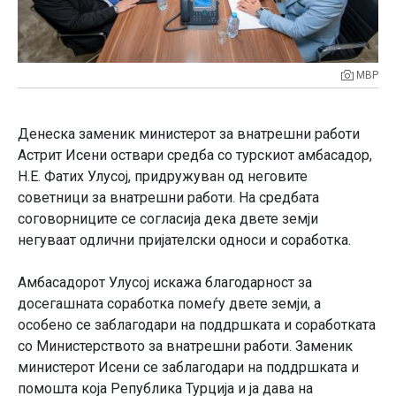
МВР
Денеска заменик министерот за внатрешни работи
Астрит Исени оствари средба со турскиот амбасадор,
Н.Е. Фатих Улусој, придружуван од неговите
советници за внатрешни работи. На средбата
соговорниците се согласија дека двете земји
негуваат одлични пријателски односи и соработка.
Амбасадорот Улусој искажа благодарност за
досегашната соработка помеѓу двете земји, а
особено се заблагодари на поддршката и соработката
со Министерството за внатрешни работи. Заменик
министерот Исени се заблагодари на поддршката и
помошта која Република Турција и ја дава на