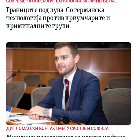
СОВРЕМЕНА ОПРЕМА И ТЕХНОЛОГИИ ЗА ЈАКНЕЊЕ НА
ГРАНИЧНАТА БЕЗБЕДНОСТ
Границите под лупа: Со германска
технологија против криумчарите и
криминалните групи
ДИПЛОМАТСКИ КОНТАКТ МЕЃУ СКОПЈЕ И СОФИЈА