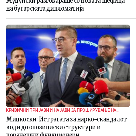
Муцунски разговараше со новата шефица
на бугарската дипломатија
КРИВИЧНИ ПРИЈАВИ И НАЈАВИ ЗА ПРОШИРУВАЊЕ НА
ИСТРАГАТА
Мицкоски: Истрагата за нарко-скандалот
води до опозициски структури и
поранешни функционери