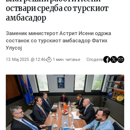
оствари средба со турскиот
амбасадор
Заменик министерот Астрит Исени одржа
состанок со турскиот амбасадор Фатих
Улусој
13. Мај 2025. @ 12:46
1 мин. читање
Сподели