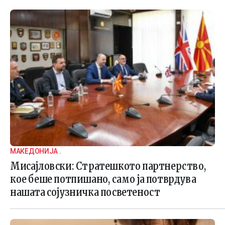
МАКЕДОНИЈА .
Мисајловски: Стратешкото партнерство,
кое беше потпишано, само ја потврдува
нашата сојузничка посветеност