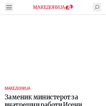
МАКЕДОНИЈА
Заменик министерот за
внатрешни работи Исени