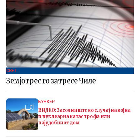
СВЕТ .
Земјотрес го затресе Чиле
БУНКЕР
ВИДЕО: Засолниште во случај на војна
и нуклеарна катастрофа или
најудобниот дом