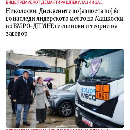
ВИЦЕПРЕМИЕРОТ ДЕМАНТИРА ШПЕКУЛАЦИИ ЗА
ВНАТРЕПАРТИСКИ ПОДЕЛБИ
Николоски: Дискусиите во јавноста кој ќе
го наследи лидерското место на Мицкоски
во ВМРО-ДПМНЕ се спинови и теории на
заговор