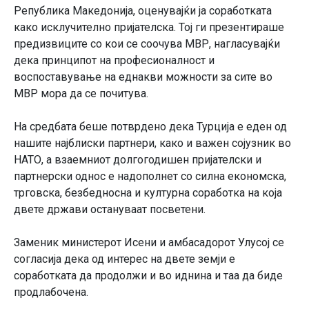
Република Македонија, оценувајќи ја соработката
како исклучително пријателска. Тој ги презентираше
предизвиците со кои се соочува МВР, нагласувајќи
дека принципот на професионалност и
воспоставување на еднакви можности за сите во
МВР мора да се почитува.
На средбата беше потврдено дека Турција е еден од
нашите најблиски партнери, како и важен сојузник во
НАТО, а взаемниот долгогодишен пријателски и
партнерски однос е надополнет со силна економска,
трговска, безбедносна и културна соработка на која
двете држави остануваат посветени.
Заменик министерот Исени и амбасадорот Улусој се
согласија дека од интерес на двете земји е
соработката да продолжи и во иднина и таа да биде
продлабочена.