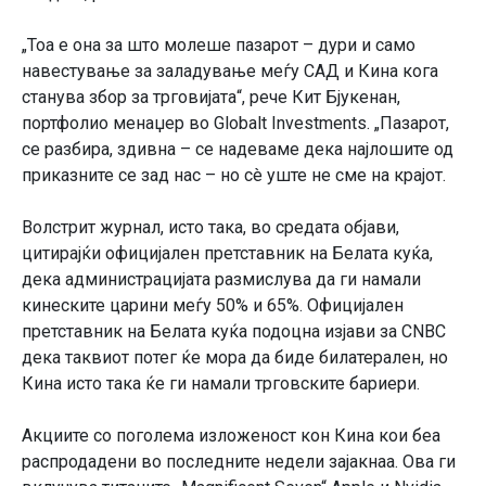
„Тоа е она за што молеше пазарот – дури и само
навестување за заладување меѓу САД и Кина кога
станува збор за трговијата“, рече Кит Бјукенан,
портфолио менаџер во Globalt Investments. „Пазарот,
се разбира, здивна – се надеваме дека најлошите од
приказните се зад нас – но сè уште не сме на крајот.
Волстрит журнал, исто така, во средата објави,
цитирајќи официјален претставник на Белата куќа,
дека администрацијата размислува да ги намали
кинеските царини меѓу 50% и 65%. Официјален
претставник на Белата куќа подоцна изјави за CNBC
дека таквиот потег ќе мора да биде билатерален, но
Кина исто така ќе ги намали трговските бариери.
Акциите со поголема изложеност кон Кина кои беа
распродадени во последните недели зајакнаа. Ова ги