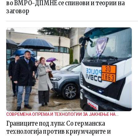
во ВМРО-ДПМНЕ се спинови и теории на
заговор
СОВРЕМЕНА ОПРЕМА И ТЕХНОЛОГИИ ЗА ЈАКНЕЊЕ НА
ГРАНИЧНАТА БЕЗБЕДНОСТ
Границите под лупа: Со германска
технологија против криумчарите и