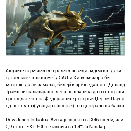
Акциите пораснаа во средата поради надежите дека
трговските тензии меѓу САД и Кина наскоро би
можеле да се намалат, бидејќи претседателот Доналд
Трамп сигнализираше дека не планира да го отстрани
претседателот на Федералните резерви Џером Пауел
од неговата функција како шеф на централната банка.
Dow Jones Industrial Average скокна за 346 поени, или
0,9 отсто. S&P 500 се искачи за 1,4%, а Nasdaq