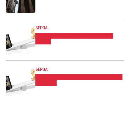
БЕРЗА
Доларот јакне, цените на нафтата
растат
БЕРЗА
Доларот стагнира, цените на нафтата
пораснаа