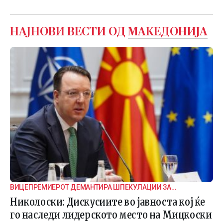
НАЈНОВИ ВЕСТИ ОД
МАКЕДОНИЈА
ВИЦЕПРЕМИЕРОТ ДЕМАНТИРА ШПЕКУЛАЦИИ ЗА
ВНАТРЕПАРТИСКИ ПОДЕЛБИ
Николоски: Дискусиите во јавноста кој ќе
го наследи лидерското место на Мицкоски