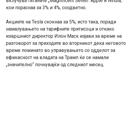
вклучува титаните „Magnificent Seven“ Apple и Nvidia,
кои пораснаа за 3% и 4%, соодветно.
Акциите на Tesla скокнаа за 5%, исто така, поради
намалувањето на тарифните притисоци и откако
извршниот директор Илон Маск изјави за време на
разговорот за приходите во вторникот дека неговото
време поминато во управувањето со одделот за
ефикасност на владата на Трамп ќе се намали
„значително“ почнувајќи од следниот месец.