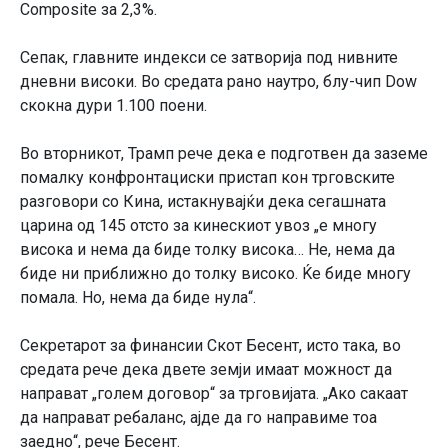
Composite за 2,3%.
Сепак, главните индекси се затворија под нивните
дневни високи. Во средата рано наутро, блу-чип Dow
скокна дури 1.100 поени.
Во вторникот, Трамп рече дека е подготвен да заземе
помалку конфронтациски пристап кон трговските
разговори со Кина, истакнувајќи дека сегашната
царина од 145 отсто за кинескиот увоз „е многу
висока и нема да биде толку висока… Не, нема да
биде ни приближно до толку високо. Ќе биде многу
помала. Но, нема да биде нула“.
Секретарот за финансии Скот Бесент, исто така, во
средата рече дека двете земји имаат можност да
направат „голем договор“ за трговијата. „Ако сакаат
да направат ребаланс, ајде да го направиме тоа
заедно“, рече Бесент.