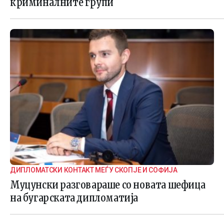
криминалните групи
ДИПЛОМАТСКИ КОНТАКТ МЕЃУ СКОПЈЕ И СОФИЈА
Муцунски разговараше со новата шефица
на бугарската дипломатија