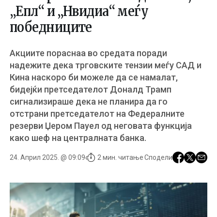
„Епл“ и „Нвидиа“ меѓу
победниците
Акциите пораснаа во средата поради
надежите дека трговските тензии меѓу САД и
Кина наскоро би можеле да се намалат,
бидејќи претседателот Доналд Трамп
сигнализираше дека не планира да го
отстрани претседателот на Федералните
резерви Џером Пауел од неговата функција
како шеф на централната банка.
24. Април 2025. @ 09:09
2 мин. читање
Сподели