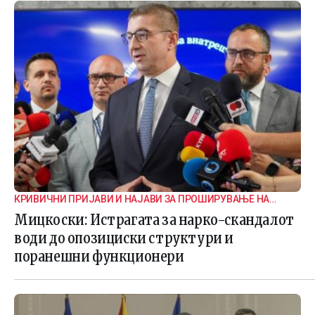
КРИВИЧНИ ПРИЈАВИ И НАЈАВИ ЗА ПРОШИРУВАЊЕ НА
ИСТРАГАТА
Мицкоски: Истрагата за нарко-скандалот
води до опозициски структури и
поранешни функционери