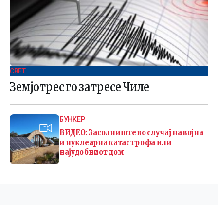
СВЕТ .
Земјотрес го затресе Чиле
БУНКЕР
ВИДЕО: Засолниште во случај на војна
и нуклеарна катастрофа или
најудобниот дом