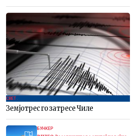
СВЕТ .
Земјотрес го затресе Чиле
БУНКЕР