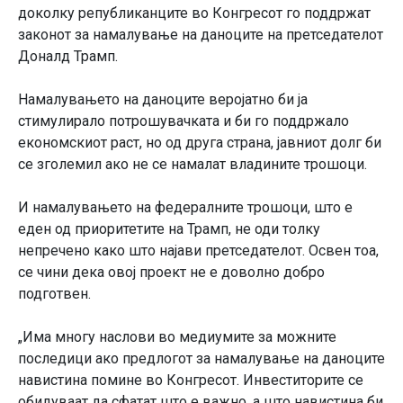
доколку републиканците во Конгресот го поддржат
законот за намалување на даноците на претседателот
Доналд Трамп.
Намалувањето на даноците веројатно би ја
стимулирало потрошувачката и би го поддржало
економскиот раст, но од друга страна, јавниот долг би
се зголемил ако не се намалат владините трошоци.
И намалувањето на федералните трошоци, што е
еден од приоритетите на Трамп, не оди толку
непречено како што најави претседателот. Освен тоа,
се чини дека овој проект не е доволно добро
подготвен.
„Има многу наслови во медиумите за можните
последици ако предлогот за намалување на даноците
навистина помине во Конгресот. Инвеститорите се
обидуваат да сфатат што е важно, а што навистина би