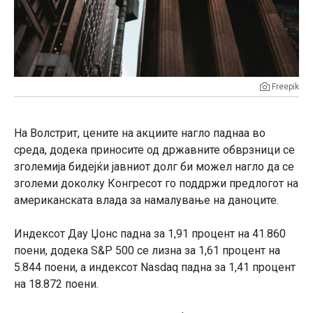
Freepik
На Волстрит, цените на акциите нагло паднаа во
среда, додека приносите од државните обврзници се
зголемија бидејќи јавниот долг би можел нагло да се
зголеми доколку Конгресот го поддржи предлогот на
американската влада за намалување на даноците.
Индексот Дау Џонс падна за 1,91 процент на 41.860
поени, додека S&P 500 се лизна за 1,61 процент на
5.844 поени, а индексот Nasdaq падна за 1,41 процент
на 18.872 поени.