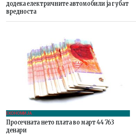
додека електричните автомобили ја губат
вредноста
ЕКОНОМИЈА .
Просечната нето плата во март 44 763
денари