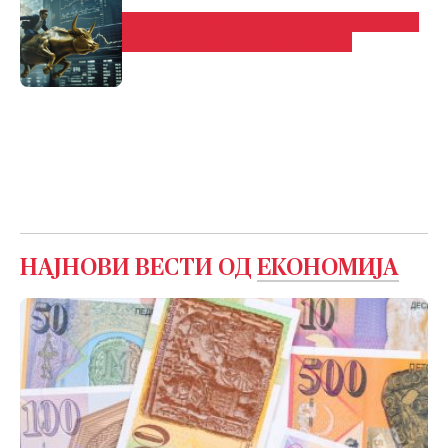
Волстрит: Раст на индексите, „Епл“ и
„Нвидиа“ меѓу победниците
НАЈНОВИ ВЕСТИ ОД
ЕКОНОМИЈА