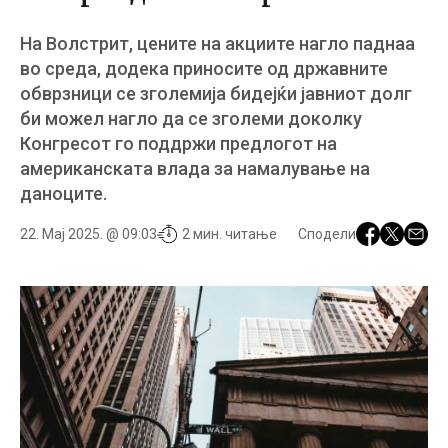
На Волстрит, цените на акциите нагло паднаа
во среда, додека приносите од државните
обврзници се зголемија бидејќи јавниот долг
би можел нагло да се зголеми доколку
Конгресот го поддржи предлогот на
американската влада за намалување на
даноците.
22. Мај 2025. @ 09:03
2 мин. читање
Сподели