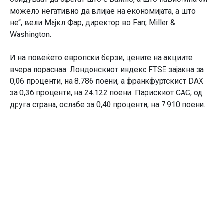
можело негативно да влијае на економијата, а што
не“, вели Мајкл Фар, директор во Farr, Miller &
Washington.
И на повеќето европски берзи, цените на акциите
вчера пораснаа. Лондонскиот индекс FTSE зајакна за
0,06 проценти, на 8.786 поени, а франкфуртскиот DAX
за 0,36 проценти, на 24.122 поени. Парискиот CAC, од
друга страна, ослабе за 0,40 проценти, на 7.910 поени.