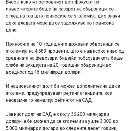
Вчера, како и претходниот ден, фокусот на
инвеститорите беше на пазарот на обврзници, со
оглед на тоа што приносите се зголемија, што значи
дека владата мора да се задолжува по повисока
цена.
Приносите на 10-годишните државни обврзници се
зголемија на 4,589 проценти, што е највисоко ниво од
средината на февруари, бидејќи побарувачката беше
слаба на аукцијата на 20-годишни обврзници во
вредност од 16 милијарди долари.
И националниот долг би можел дополнително да се
зголеми, предупредуваат рејтинг агенциите, кои
неодамна го намалија рејтингот на САД.
Јавниот долг на САД е околу 36.200 милијарди
долари, а би можел да се зголеми за уште 3.000 до
5.000 милијарди долари во следните десет години,