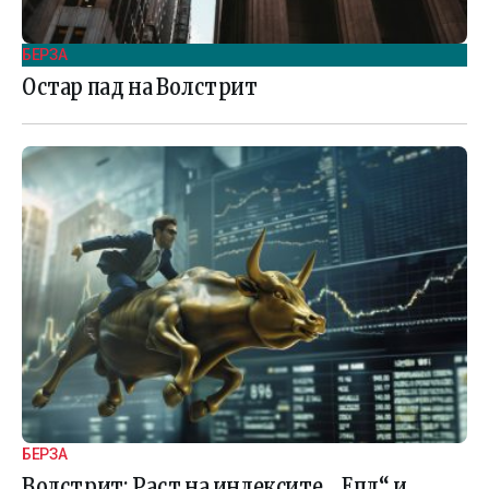
БЕРЗА
Остар пад на Волстрит
БЕРЗА
Волстрит: Раст на индексите, „Епл“ и