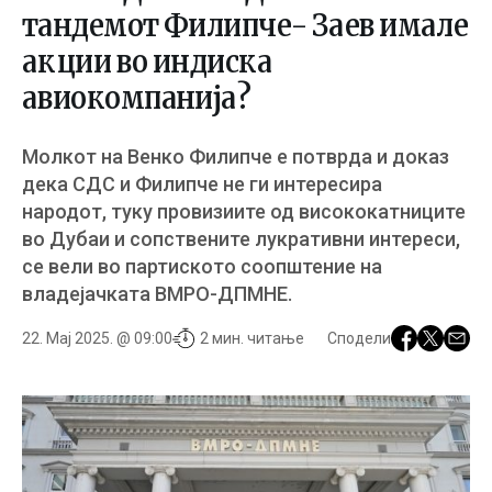
тандемот Филипче- Заев имале
акции во индиска
авиокомпанија?
Молкот на Венко Филипче е потврда и доказ
дека СДС и Филипче не ги интересира
народот, туку провизиите од висококатниците
во Дубаи и сопствените лукративни интереси,
се вели во партиското соопштение на
владејачката ВМРО-ДПМНЕ.
22. Мај 2025. @ 09:00
2 мин. читање
Сподели