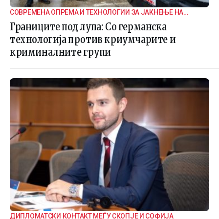
СОВРЕМЕНА ОПРЕМА И ТЕХНОЛОГИИ ЗА ЈАКНЕЊЕ НА
ГРАНИЧНАТА БЕЗБЕДНОСТ
Границите под лупа: Со германска
технологија против криумчарите и
криминалните групи
ДИПЛОМАТСКИ КОНТАКТ МЕЃУ СКОПЈЕ И СОФИЈА