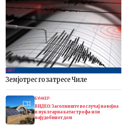
СВЕТ .
Земјотрес го затресе Чиле
БУНКЕР
ВИДЕО: Засолниште во случај на војна
и нуклеарна катастрофа или
најудобниот дом