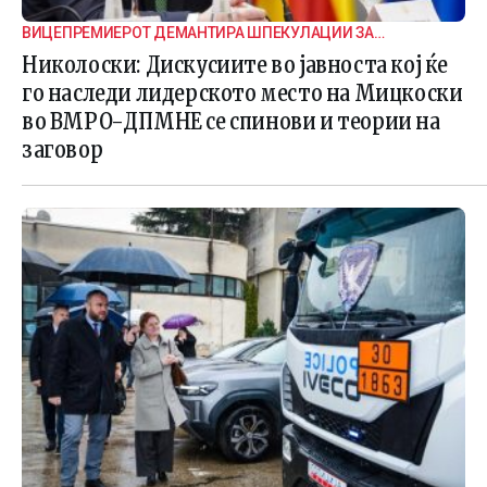
ВИЦЕПРЕМИЕРОТ ДЕМАНТИРА ШПЕКУЛАЦИИ ЗА
ВНАТРЕПАРТИСКИ ПОДЕЛБИ
Николоски: Дискусиите во јавноста кој ќе
го наследи лидерското место на Мицкоски
во ВМРО-ДПМНЕ се спинови и теории на
заговор