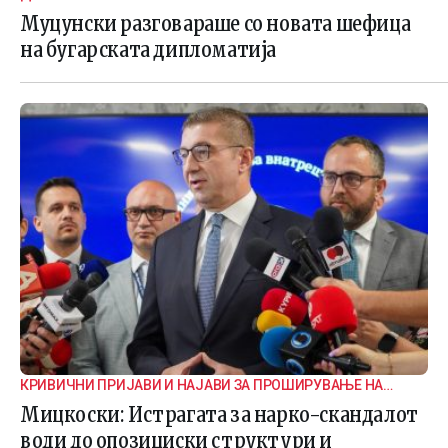
Муцунски разговараше со новата шефица
на бугарската дипломатија
КРИВИЧНИ ПРИЈАВИ И НАЈАВИ ЗА ПРОШИРУВАЊЕ НА
ИСТРАГАТА
Мицкоски: Истрагата за нарко-скандалот
води до опозициски структури и