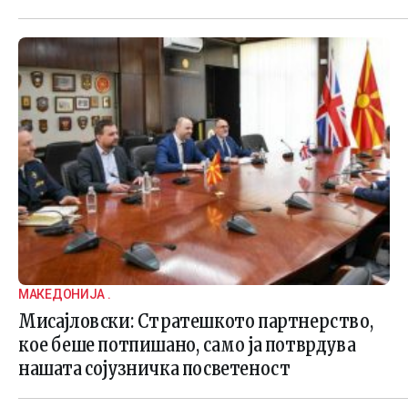
МАКЕДОНИЈА .
Мисајловски: Стратешкото партнерство,
кое беше потпишано, само ја потврдува
нашата сојузничка посветеност