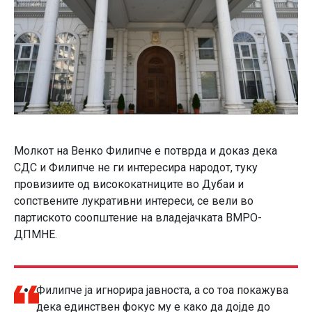
Молкот на Венко Филипче е потврда и доказ дека
СДС и Филипче не ги интересира народот, туку
провизиите од висококатниците во Дубаи и
сопствените лукративни интереси, се вели во
партиското соопштение на владејачката ВМРО-
ДПМНЕ.
Филипче ја игнорира јавноста, а со тоа покажува
дека единствен фокус му е како да дојде до