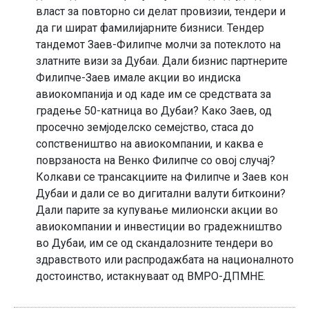
власт за повторно си делат провизии, тендери и
да ги шират фамилијарните бизниси. Тендер
тандемот Заев-Филипче молчи за потеклото на
златните визи за Дубаи. Дали бизнис партнерите
Филипче-Заев имале акции во индиска
авиокомпанија и од каде им се средствата за
градење 50-катница во Дубаи? Како Заев, од
просечно земјоделско семејство, стаса до
сопствеништво на авиокомпании, и каква е
поврзаноста на Венко Филипче со овој случај?
Колкави се трансакциите на Филипче и Заев кон
Дубаи и дали се во дигитални валути биткоини?
Дали парите за купување милионски акции во
авиокомпании и инвестиции во градежништво
во Дубаи, им се од скандалозните тендери во
здравството или распродажбата на националното
достоинство, истакнуваат од ВМРО-ДПМНЕ.