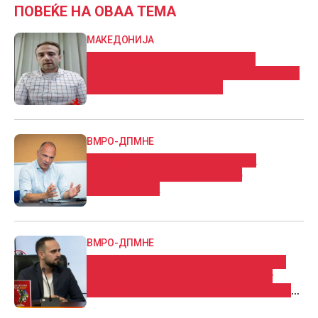
ПОВЕЌЕ НА ОВАА ТЕМА
МАКЕДОНИЈА
Стојаноски: Со намалување на
репрезентативот го либерализираме
синдикалното движење
ВМРО-ДПМНЕ
Само ЈО го штити и не го гледа
криминалот на Филипче во
модуларната
ВМРО-ДПМНЕ
Шамбевски: Младите се коавтори и
двигатели на промените, новиот
Оперативен план покажува дека тие
имаат партнер во Владата