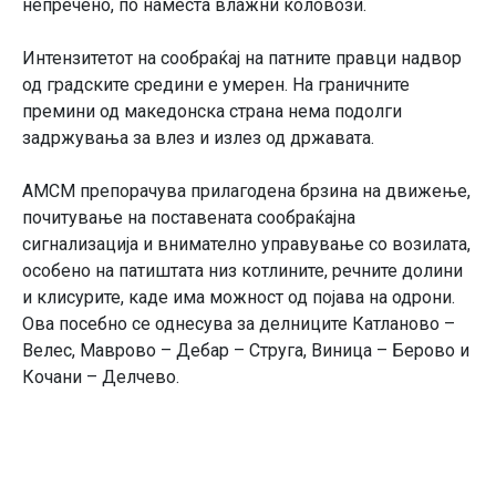
непречено, по наместа влажни коловози.
Интензитетот на сообраќај на патните правци надвор
од градските средини е умерен. На граничните
премини од македонска страна нема подолги
задржувања за влез и излез од државата.
АМСМ препорачува прилагодена брзина на движење,
почитување на поставената сообраќајна
сигнализација и внимателно управување со возилата,
особено на патиштата низ котлините, речните долини
и клисурите, каде има можност од појава на одрони.
Ова посебно се однесува за делниците Катланово –
Велес, Маврово – Дебар – Струга, Виница – Берово и
Кочани – Делчево.