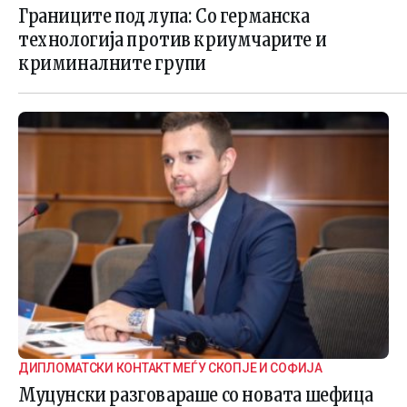
ГРАНИЧНАТА БЕЗБЕДНОСТ
Границите под лупа: Со германска
технологија против криумчарите и
криминалните групи
ДИПЛОМАТСКИ КОНТАКТ МЕЃУ СКОПЈЕ И СОФИЈА
Муцунски разговараше со новата шефица