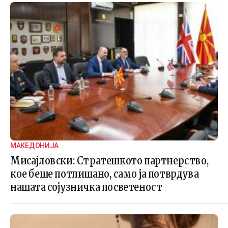
МАКЕДОНИЈА .
Мисајловски: Стратешкото партнерство,
кое беше потпишано, само ја потврдува
нашата сојузничка посветеност