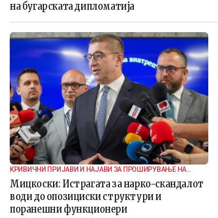
на бугарската дипломатија
КРИВИЧНИ ПРИЈАВИ И НАЈАВИ ЗА ПРОШИРУВАЊЕ НА
ИСТРАГАТА
Мицкоски: Истрагата за нарко-скандалот
води до опозициски структури и
поранешни функционери