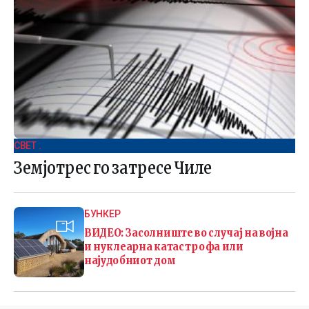
СВЕТ .
Земјотрес го затресе Чиле
БУНКЕР
ВИДЕО: Засолниште во случај на војна
и нуклеарна катастрофа или
најудобниот дом