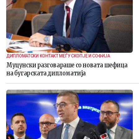
ДИПЛОМАТСКИ КОНТАКТ МЕЃУ СКОПЈЕ И СОФИЈА
Муцунски разговараше со новата шефица
на бугарската дипломатија