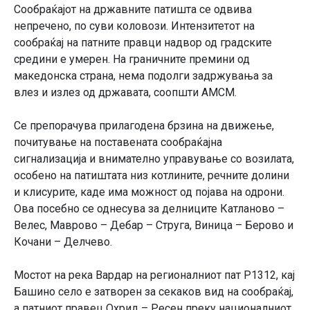
Сообраќајот на државните патишта се одвива
непречено, по суви коловози. Интензитетот на
сообраќај на патните правци надвор од градските
средини е умерен. На граничните премини од
македонска страна, нема подолги задржувања за
влез и излез од државата, соопшти АМСМ.
Се препорачува прилагодена брзина на движење,
почитување на поставената сообраќајна
сигнализација и внимателно управување со возилата,
особено на патиштата низ котлините, речните долини
и клисурите, каде има можност од појава на одрони.
Ова посебно се однесува за делниците Катланово –
Велес, Маврово – Дебар – Струга, Виница – Берово и
Кочани – Делчево.
Мостот на река Вардар на регионалниот пат Р1312, кај
Башино село е затворен за секаков вид на сообраќај,
а патниот правец Охрид – Ресен преку националниот