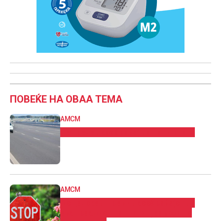
ПОВЕЌЕ НА ОВАА ТЕМА
АМСМ
Непречен сообраќај на патиштата
АМСМ
Во целосен прекин сообраќајот на
експресниот пат Штип, се вози по