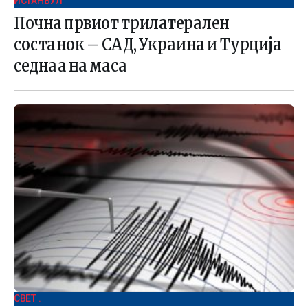
ИСТАНБУЛ
Почна првиот трилатерален
состанок – САД, Украина и Турција
седнаа на маса
СВЕТ .