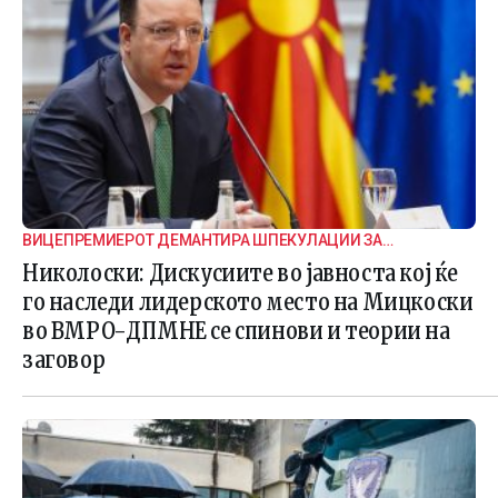
ВИЦЕПРЕМИЕРОТ ДЕМАНТИРА ШПЕКУЛАЦИИ ЗА
ВНАТРЕПАРТИСКИ ПОДЕЛБИ
Николоски: Дискусиите во јавноста кој ќе
го наследи лидерското место на Мицкоски
во ВМРО-ДПМНЕ се спинови и теории на
заговор