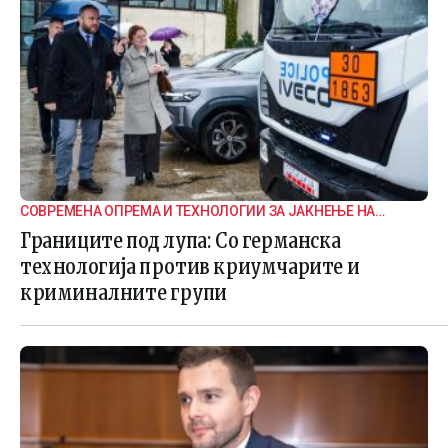
СОВРЕМЕНА ОПРЕМА И ТЕХНОЛОГИИ ЗА ЈАКНЕЊЕ НА
ГРАНИЧНАТА БЕЗБЕДНОСТ
Границите под лупа: Со германска
технологија против криумчарите и
криминалните групи