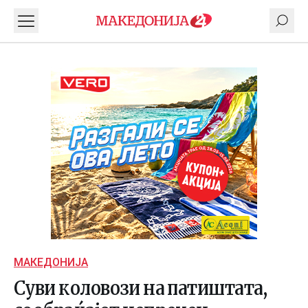
МАКЕДОНИЈА
Суви коловози на патиштата,