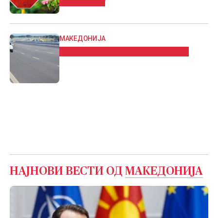
стариот пат
МАКЕДОНИЈА
Сообраќајот тековно, застои нема
НАЈНОВИ ВЕСТИ ОД
МАКЕДОНИЈА