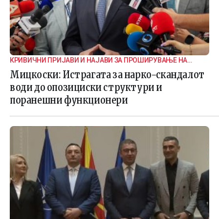
КРИВИЧНИ ПРИЈАВИ И НАЈАВИ ЗА ПРОШИРУВАЊЕ НА
ИСТРАГАТА
Мицкоски: Истрагата за нарко-скандалот
води до опозициски структури и
поранешни функционери