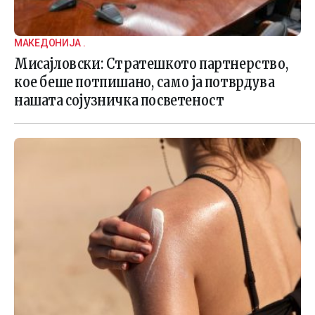
МАКЕДОНИЈА .
Мисајловски: Стратешкото партнерство,
кое беше потпишано, само ја потврдува
нашата сојузничка посветеност