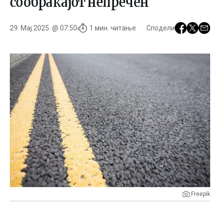
сообраќајот непречен
29. Мај 2025. @ 07:50
1 мин. читање
Сподели
Freepik