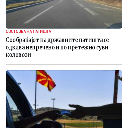
СОСТОЈБА НА ПАТИШТА
Сообраќајот на државните патишта се
одвива непречено и по претежно суви
коловози