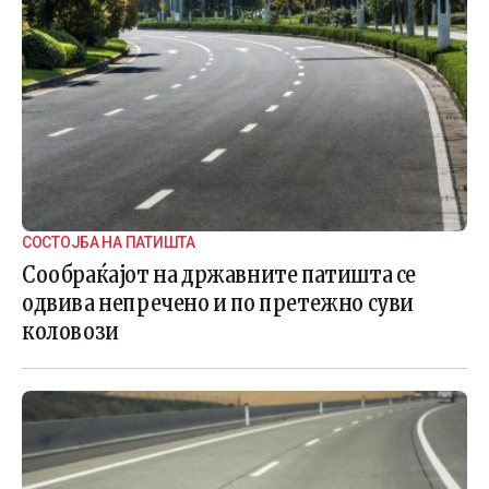
СОСТОЈБА НА ПАТИШТА
Сообраќајот на државните патишта се
одвива непречено и по претежно суви
коловози