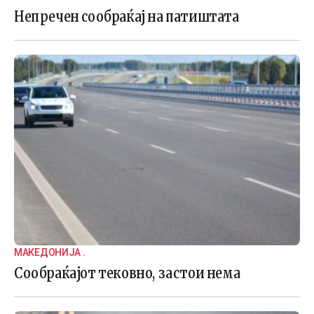
Непречен сообраќај на патиштата
МАКЕДОНИЈА .
Сообраќајот тековно, застои нема