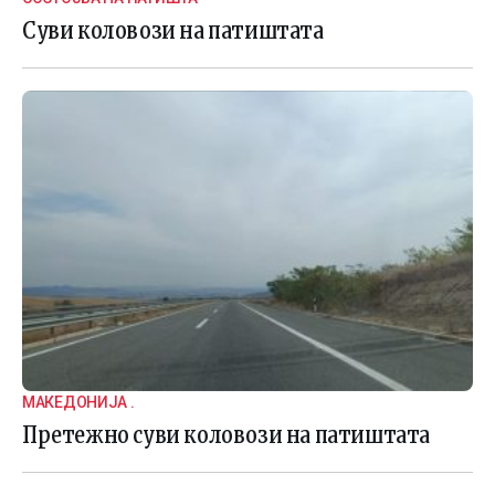
Суви коловози на патиштата
МАКЕДОНИЈА .
Претежно суви коловози на патиштата