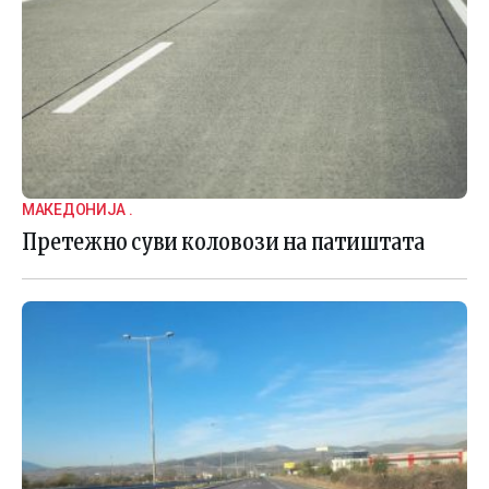
МАКЕДОНИЈА .
Претежно суви коловози на патиштата