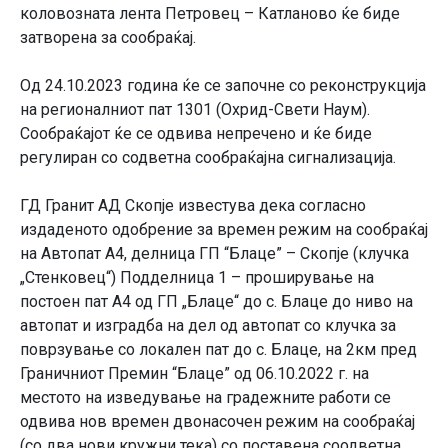
коловозната лента Петровец – Катланово ќе биде
затворена за сообраќај.
Oд 24.10.2023 година ќе се започне со реконструкција
на регионалниот пат 1301 (Охрид-Свети Наум).
Сообраќајот ќе се одвива непречено и ќе биде
регулиран со содветна сообраќајна сигнализација.
ГД Гранит АД Скопје известува дека согласно
издаденото одобрение за времен режим на сообраќај
на Автопат А4, делница ГП “Блаце” – Скопје (клучка
„Стенковец“) Подделница 1 – проширување на
постоен пат А4 од ГП „Блаце“ до с. Блаце до ниво на
автопат и изградба на дел од автопат со клучка за
поврзување со локален пат до с. Блаце, на 2км пред
Граничниот Премин “Блаце” од 06.10.2022 г. на
местото на изведување на градежните работи се
одвива нов времен двонасочен режим на сообраќај
(со два нови кружни тека) со поставена соодветна