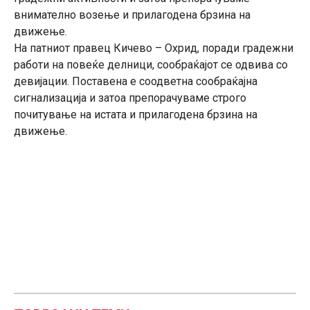
внимателно возење и прилагодена брзина на
движење.
На патниот правец Кичево – Охрид, поради градежни
работи на повеќе делници, сообраќајот се одвива со
девијации. Поставена е соодветна сообраќајна
сигнализација и затоа препорачуваме строго
почитување на истата и прилагодена брзина на
движење.