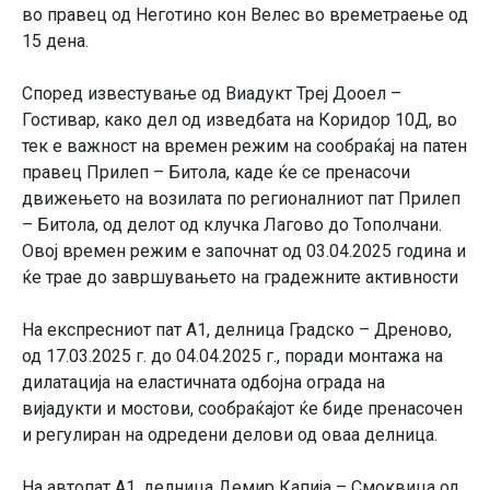
во правец од Неготино кон Велес во времетраење од
15 дена.
Според известување од Виадукт Треј Дооел –
Гостивар, како дел од изведбата на Коридор 10Д, во
тек е важност на времен режим на сообраќај на патен
правец Прилеп – Битола, каде ќе се пренасочи
движењето на возилата по регионалниот пат Прилеп
– Битола, од делот од клучка Лагово до Тополчани.
Овој времен режим е започнат од 03.04.2025 година и
ќе трае до завршувањето на градежните активности
На експресниот пат А1, делница Градско – Дреново,
од 17.03.2025 г. до 04.04.2025 г., поради монтажа на
дилатација на еластичната одбојна ограда на
вијадукти и мостови, сообраќајот ќе биде пренасочен
и регулиран на одредени делови од оваа делница.
На автопат А1, делница Демир Капија – Смоквица од