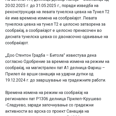
20.02.2025 г. до 31.05.2025 г., поради изведба на
реконструкција на левата тунелска цевка на Тунел Т2
ќе има времена измена на сообраќајот. Левата
тунелска цевка на тунел Т2 е целосно затворена за
сообраќај, а сообраќајот е целосно пренасочен во
десната тунелска цевка со двонасочно одвивање на
сообраќајот.
„Доо Стентон Градба – Битола” известува дека
согласно Одобрение за времена измена на режим на
сообраќај, на магистрален пат А1 делница Фариш –
Прилеп ќе врши санација на ударни дупки од
19.12.2024 г. до завршување на градежните работи.
Времена измена на режим на сообраќај на
регионален пат Р1306 делница Прилеп-Крушево
-Сладуево, заради започнување со градежни
активности во врска со проект Санација на