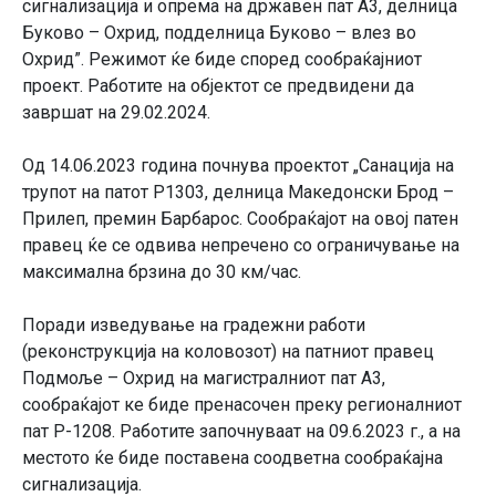
сигнализација и опрема на државен пат А3, делница
Буково – Охрид, подделница Буково – влез во
Охрид”. Режимот ќе биде според сообраќајниот
проект. Работите на објектот се предвидени да
завршат на 29.02.2024.
Од 14.06.2023 година почнува проектот „Санација на
трупот на патот Р1303, делница Македонски Брод –
Прилеп, премин Барбаpос. Сообраќајот на овој патен
правец ќе се одвива непречено со ограничување на
максимална брзина до 30 км/час.
Поради изведување на градежни работи
(реконструкција на коловозот) на патниот правец
Подмоље – Охрид на магистралниот пат А3,
сообраќајот ке биде пренасочен преку регионалниот
пат Р-1208. Работите започнуваат на 09.6.2023 г., а на
местото ќе биде поставена соодветна сообраќајна
сигнализација.