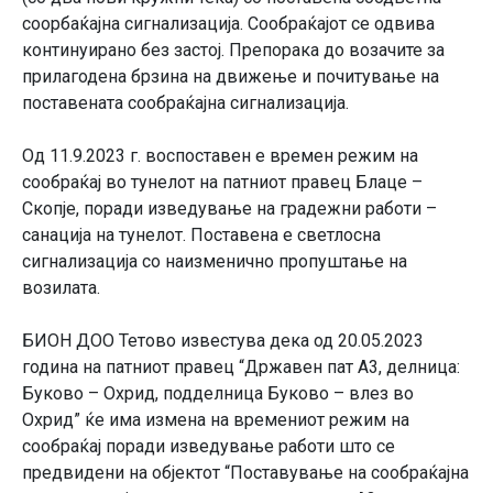
соорбаќајна сигнализација. Сообраќајот се одвива
континуирано без застој. Препорака до возачите за
прилагодена брзина на движење и почитување на
поставената сообраќајна сигнализација.
Oд 11.9.2023 г. воспоставен е времен режим на
сообраќај во тунелот на патниот правец Блаце –
Скопје, поради изведување на градежни работи –
санација на тунелот. Поставена е светлосна
сигнализација со наизменично пропуштање на
возилата.
БИОН ДОО Тетово известува дека од 20.05.2023
година на патниот правец “Државен пат А3, делница:
Буково – Охрид, подделница Буково – влез во
Охрид” ќе има измена на времениот режим на
сообраќај поради изведување работи што се
предвидени на објектот “Поставување на сообраќајна