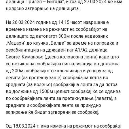
делница Прилеп – Битола”, и тоа од 27.03.2024 ќе има
целосно затворање на делницата.
На 26.03.2024 година од 14.15 часот извршена е
времена измена на режимот на сообраќајот на
делницата од автопатот 300м после надвозник
„Маџари“ до клучка „Белви“ за време на поправка и
рехабилитација на државен пат А1/А2 делница
Скопје-Куманово (десна коловозна лента) каде што
со ветикална сообраќајна сигнализација во должина
од 200м сообраќајот се канализира и успорува од
левата (за претекнување) сообраќајна лента во
средната (за возење) сообраќајна лента за да потоа
во должина од 1500м целиот сообраќај ќе се одвива
по сообраќајната лента за претекнување (левата), а
средната и сообраќајната лента за принудно
запирање ќе бидат затворени за сообраќај.
Од 18.03.2024 г. има измена на режимот на сообраќај