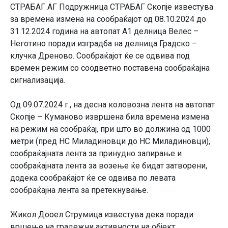
СТРАБАГ АГ Подружница СТРАБАГ Скопје известува
за времена измена на сообраќајот од 08.10.2024 до
31.12.2024 година на автопат А1 делница Велес –
Неготино поради изградба на делница Градско –
клучка Дреново. Сообраќајот ќе се одвива под
времен режим со соодветно поставена сообраќајна
сигнализација.
Од 09.07.2024 г., на десна коловозна лента на автопат
Скопје – Куманово извршена била времена измена
на режим на сообраќај, при што во должина од 1000
метри (пред НС Миладиновци до НС Миладиновци),
сообраќајната лента за принудно запирање и
сообраќајната лента за возење ќе бидат затворени,
додека сообраќајот ќе се одвива по левата
сообраќајна лента за претекнување.
Жикол Дооел Струмица известува дека поради
вршење на градежни активности на објект: