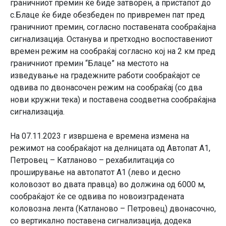
граничниот премин ќе биде затворен, а пристапот до
с.Блаце ќе биде обезбеден по привремен пат пред
граничниот премин, согласно поставената сообраќајна
сигнализација. Останува и претходно воспоставениот
времен режим на сообраќај согласно кој на 2 км пред
граничниот премин “Блаце” на местото на
изведување на градежните работи сообраќајот се
одвива по двонасочен режим на сообраќај (со два
нови кружни тека) и поставена соодветна сообраќајна
сигнализација.
На 07.11.2023 г извршена е времена измена на
режимот на сообраќајот на делницата од Автопат А1,
Пeтровец – Катланово – рехабилитација со
проширување на автопатот А1 (лево и десно
коловозот во двата правца) во должина од 6000 м,
сообраќајот ќе се одвива по новоизградената
коловозна лента (Катланово – Петровец) двонасочно,
со вертикално поставена сигнализација, додека