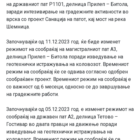
на државниот пат Р1101, делница Прилеп – Битола,
заради интезивирање на градежните активности во
врска со проект Санација на патот, кај мост на река
Шемница.
Започнувајќи од 11.12.2023 год. ќе биде изменет
режимот на сообраќај на магистралниот пат A3,
делница Прилеп – Битола поради изведување на
геотехнички истражувања на коловозот. Времениот
режим на сообраќај ќе се одвива согласно одобрен
сообраќаен проект. Времениот режим на сообраќај е
со важност од 6 месеци, односно се до завршување
на градежните работи.
Започнувајќи од 05.12.2023 год. е изменет режимот на
сообраќај на државен пат A2, делница Тетово –
Гостивар во двата правци на движење поради
изведување на геотехнички истражувања на
коловозот. Времениот режим на сообраќај ќе се