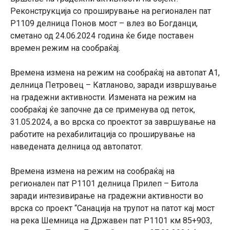
Реконструкција со проширување на регионален пат
Р1109 делница Понов мост – влез во Богданци,
сметано од 24.06.2024 година ќе биде поставен
времен режим на сообраќај.
Времена измена на режим на сообраќај на автопат А1,
делница Петровец – Катланово, заради извршување
на градежни активности. Измената на режим на
сообраќај ќе започне да се применува од петок,
31.05.2024, а во врска со проектот за завршување на
работите на рехабилитација со проширување на
наведената делница од автопатот.
Времена измена на режим на сообраќај на
регионален пат Р1101 делница Прилеп – Битола
заради интезивирање на градежни активности во
врска со проект “Санација на трупот на патот кај мост
на река Шемница на Државен пат Р1101 км 85+903,