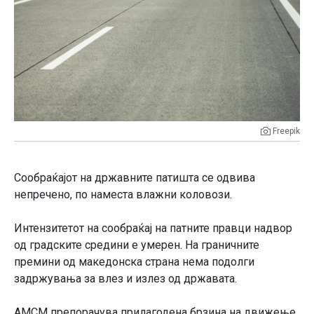
Freepik
Сообраќајот на државните патишта се одвива
непречено, по наместа влажни коловози.
Интензитетот на сообраќај на патните правци надвор
од градските средини е умерен. На граничните
премини од македонска страна нема подолги
задржувања за влез и излез од државата.
АМСМ препорачува прилагодена брзина на движење,