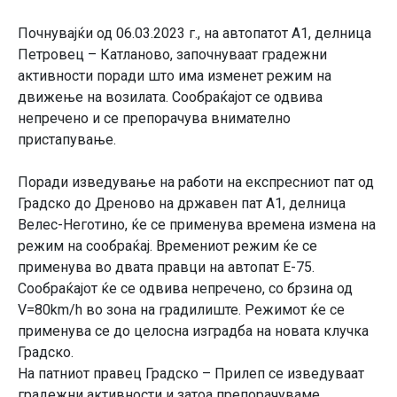
Почнувајќи од 06.03.2023 г., на автопатот А1, делница
Петровец – Катланово, започнуваат градежни
активности поради што има изменет режим на
движење на возилата. Сообраќајот се одвива
непречено и се препорачува внимателно
пристапување.
Поради изведување на работи на експресниот пат од
Градско до Дреново на државен пат А1, делница
Велес-Неготино, ќе се применува времена измена на
режим на сообраќај. Времениот режим ќе се
применува во двата правци на автопат Е-75.
Сообраќајот ќе се одвива непречено, со брзина од
V=80km/h во зона на градилиште. Режимот ќе се
применува се до целосна изградба на новата клучка
Градско.
На патниот правец Градско – Прилеп се изведуваат
градежни активности и затоа препорачуваме