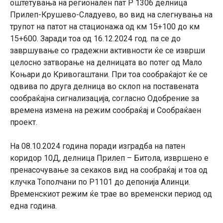
оштетувања на регионален пат Р 1306 делница
Прилеп-Крушево-Сладуево, во вид на слегнувања на
трупот на патот на стационажа од км 15+100 до км
15+600. Заради тоа од 16.12.2024 год. па се до
завршување со градежни активности ќе се изврши
целосно затворање на делницата во потег од Мало
Коњари до Кривогаштани. При тоа сообраќајот ќе се
одвива по друга делница во склоп на поставената
сообраќајна сигнализација, согласно Одобрение за
времена измена на режим сообраќај и Сообраќаен
проект.
На 08.10.2024 година поради изградба на патен
коридор 10Д, делница Прилеп – Битола, извршено е
пренасочување за секаков вид на сообраќај и тоа од
клучка Тополчани по Р1101 до депонија Алинци.
Временскиот режим ќе трае во временски период од
една година.