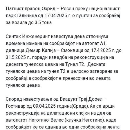
Патниот правец Охрид – Ресен преку националниот
парк Галичица од 17.04.2025 г. е пуштен за сообраќај
за возила до 3.5 тона.
Синтек Инженеринг известува дека отпочнува
времена измена на сообраќајот на автопат А1,
делница Демир Капија – Смоквица од 17.4.2025 г. до
31.5.2025 г., поради изведба на реконструкција на
десната тунелска цевка на Тунел Т2. Десната
тунелска цевка на тунел Т2 е целосно затворена за
сообраќај, а сообраќајот е пренасочен во левата
тунелска цевка.
Според известување од Виадукт Треј Дооел –
Гостивар од 09.04.2025 година(Среда), ќе се врши
реконструкција на дилатациони спојки на дел од
автопатот Неготино-Велес (клучка Неготино), каде
сообраќајот ќе се одвива во една сообраќајна лента