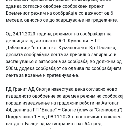
одвива согласно одобрен сообраќаен проект.
Времениот режим на сообраќај е со важност од 6
месеци, односно се до завршување на градежните.
Oд 24.11.2023 година, режимот на сообраќајот на
делницата од автопатот А-1, Куманово – ГП
„Табановце “поточно кл. Куманово-кл. Кр. Паланка,
десната сообраќајна лента за присилно запирање и
застанување е затворена за сообраќај во должина од
500м, додека сообраќајот се одвива по сообраќајната
лента за возење и претекнување.
ГД Гранит АД Скопје известува дека согласно ново
издаденото одобрение за времен режим на сообраќај
поради изведување на градежни работи на Автопат
А4, делница ГП “Блаце” – Скопје (клучка “Стенковец”)
Подделница 1 – од 08.11.2023 г. постоечкиот локален
пат до с. Блаце од магистраниот пат А4 пред