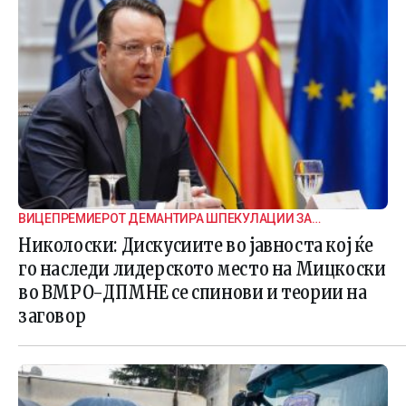
ВИЦЕПРЕМИЕРОТ ДЕМАНТИРА ШПЕКУЛАЦИИ ЗА
ВНАТРЕПАРТИСКИ ПОДЕЛБИ
Николоски: Дискусиите во јавноста кој ќе
го наследи лидерското место на Мицкоски
во ВМРО-ДПМНЕ се спинови и теории на
заговор