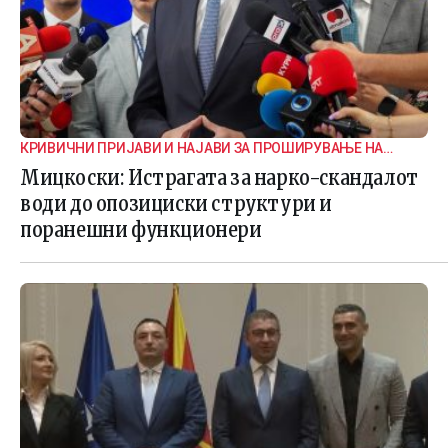
КРИВИЧНИ ПРИЈАВИ И НАЈАВИ ЗА ПРОШИРУВАЊЕ НА
ИСТРАГАТА
Мицкоски: Истрагата за нарко-скандалот
води до опозициски структури и
поранешни функционери