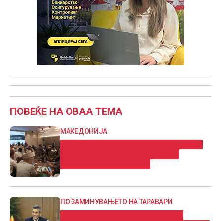
ПОВЕЌЕ НА ОВАА ТЕМА
МАКЕДОНИЈА
Меџити: Отпадот веќе не го гледаме
како товар, туку како ресурс со
економски потенцијал
ПО ЗАМИНУВАЊЕТО НА ТАРАВАРИ
Меџити: Владата има стабилно