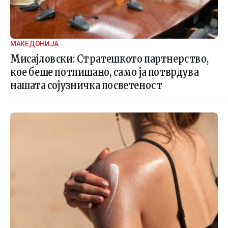
МАКЕДОНИЈА .
Мисајловски: Стратешкото партнерство,
кое беше потпишано, само ја потврдува
нашата сојузничка посветеност