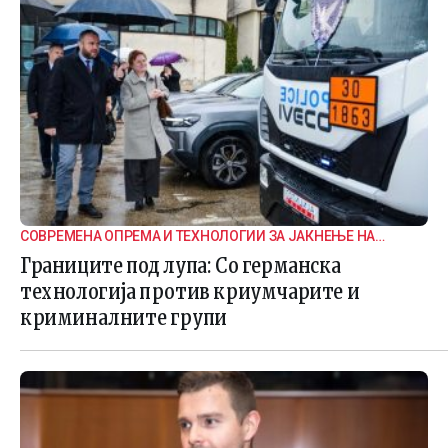
СОВРЕМЕНА ОПРЕМА И ТЕХНОЛОГИИ ЗА ЈАКНЕЊЕ НА
ГРАНИЧНАТА БЕЗБЕДНОСТ
Границите под лупа: Со германска
технологија против криумчарите и
криминалните групи