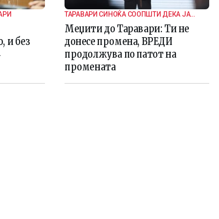
АРИ
ТАРАВАРИ СИНОЌА СООПШТИ ДЕКА ЈА
НАПУШТА ВЛАДАТА
Меџити до Таравари: Ти не
, и без
донесе промена, ВРЕДИ
4
продолжува по патот на
промената