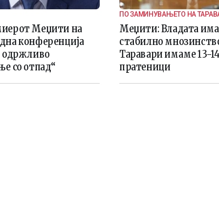
ПО ЗАМИНУВАЊЕТО НА ТАРАВ
иерот Меџити на
Меџити: Владата има
дна конференција
стабилно мнозинство
о одржливо
Таравари имаме 13-1
ње со отпад“
пратеници