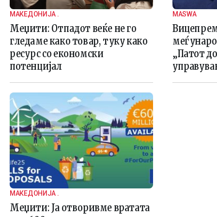
МАКЕДОНИЈА .
MASWA
Меџити: Отпадот веќе не го
Вицепрем
гледаме како товар, туку како
меѓунаро
ресурс со економски
„Патот д
потенцијал
управува
МАКЕДОНИЈА .
Меџити: Ја отворивме вратата