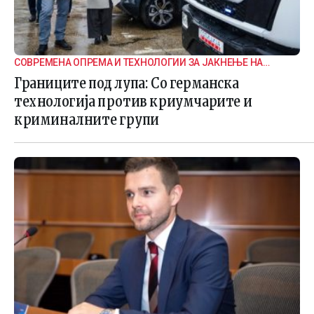
СОВРЕМЕНА ОПРЕМА И ТЕХНОЛОГИИ ЗА ЈАКНЕЊЕ НА
ГРАНИЧНАТА БЕЗБЕДНОСТ
Границите под лупа: Со германска
технологија против криумчарите и
криминалните групи