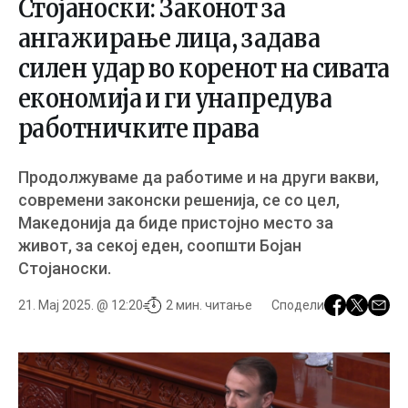
Стојаноски: Законот за
ангажирање лица, задава
силен удар во коренот на сивата
економија и ги унапредува
работничките права
Продолжуваме да работиме и на други вакви,
современи законски решенија, се со цел,
Македонија да биде пристојно место за
живот, за секој еден, соопшти Бојан
Стојаноски.
21. Мај 2025. @ 12:20
2 мин. читање
Сподели