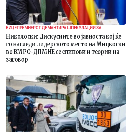
ВИЦЕПРЕМИЕРОТ ДЕМАНТИРА ШПЕКУЛАЦИИ ЗА
ВНАТРЕПАРТИСКИ ПОДЕЛБИ
Николоски: Дискусиите во јавноста кој ќе
го наследи лидерското место на Мицкоски
во ВМРО-ДПМНЕ се спинови и теории на
заговор