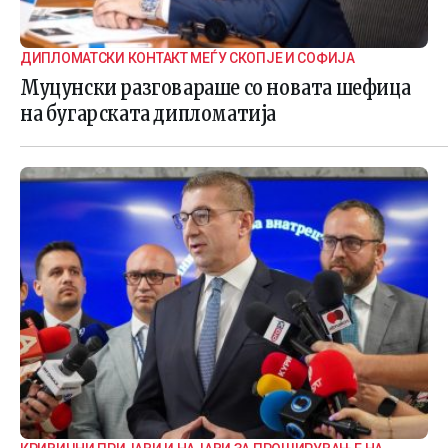
ДИПЛОМАТСКИ КОНТАКТ МЕЃУ СКОПЈЕ И СОФИЈА
Муцунски разговараше со новата шефица
на бугарската дипломатија