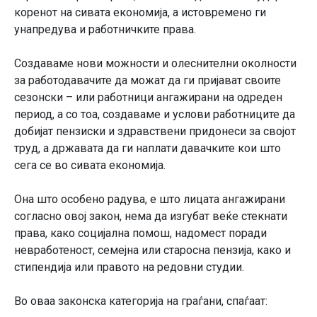
коренот на сивата економија, а истовремено ги
унапредува и работничките права.
Создаваме нови можности и олеснителни околности
за работодавачите да можат да ги пријават своите
сезонски – или работници ангажирани на одреден
период, а со тоа, создаваме и услови работниците да
добијат пензиски и здравствени придонеси за својот
труд, а државата да ги наплати давачките кои што
сега се во сивата економија.
Она што особено радува, е што лицата ангажирани
согласно овој закон, нема да изгубат веќе стекнати
права, како социјална помош, надомест поради
невработеност, семејна или старосна пензија, како и
стипендија или правото на редовни студии.
Во оваа законска категорија на граѓани, спаѓаат: