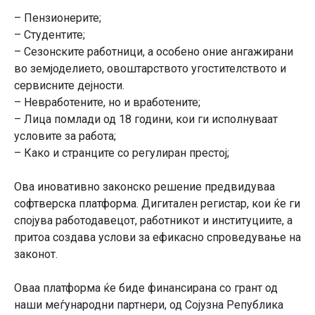
– Пензионерите;
– Студентите;
– Сезонските работници, а особено оние ангажирани
во земјоделието, овоштарството угостителството и
сервисните дејности.
– Невработените, но и вработените;
– Лица помлади од 18 години, кои ги исполнуваат
условите за работа;
– Како и странците со регулиран престој;
Ова иновативно законско решение предвидуваа
софтверска платформа. Дигитален регистар, кои ќе ги
спојува работодавецот, работникот и институциите, а
притоа создава услови за ефикасно спроведување на
законот.
Оваа платформа ќе биде финансирана со грант од
наши меѓународни партнери, од Сојузна Република