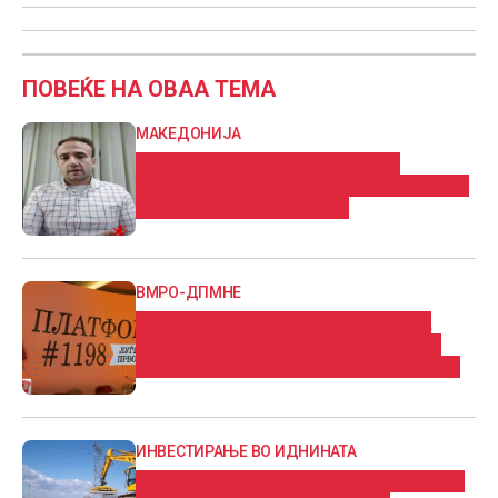
ПОВЕЌЕ НА ОВАА ТЕМА
МАКЕДОНИЈА
Стојаноски: Со намалување на
репрезентативот го либерализираме
синдикалното движење
ВМРО-ДПМНЕ
Продолжува грижата за младите,
Владата со оперативен план за над
16.000 млади низ 9 стратешки мерки
ИНВЕСТИРАЊЕ ВО ИДНИНАТА
Започнува инвестициски циклус од 6