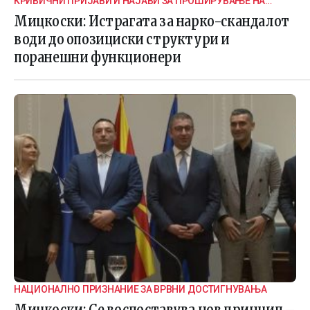
КРИВИЧНИ ПРИЈАВИ И НАЈАВИ ЗА ПРОШИРУВАЊЕ НА
ИСТРАГАТА
Мицкоски: Истрагата за нарко-скандалот
води до опозициски структури и
поранешни функционери
НАЦИОНАЛНО ПРИЗНАНИЕ ЗА ВРВНИ ДОСТИГНУВАЊА
Мицкоски: Се воспоставува нов принцип –