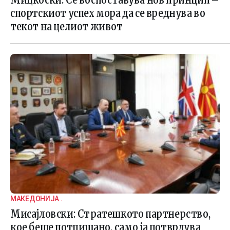
спортскиот успех мора да се вреднува во
текот на целиот живот
МАКЕДОНИЈА .
Мисајловски: Стратешкото партнерство,
кое беше потпишано, само ја потврдува