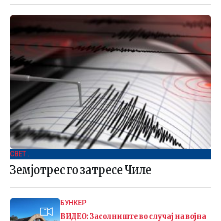
СВЕТ .
Земјотрес го затресе Чиле
БУНКЕР
ВИДЕО: Засолниште во случај на војна