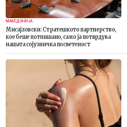
МАКЕДОНИЈА .
Мисајловски: Стратешкото партнерство,
кое беше потпишано, само ја потврдува
нашата сојузничка посветеност