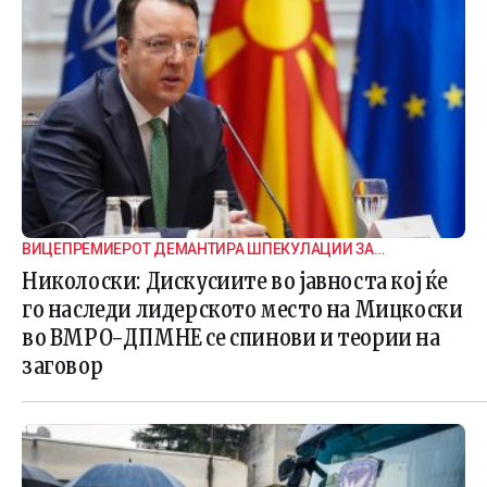
ВИЦЕПРЕМИЕРОТ ДЕМАНТИРА ШПЕКУЛАЦИИ ЗА
ВНАТРЕПАРТИСКИ ПОДЕЛБИ
Николоски: Дискусиите во јавноста кој ќе
го наследи лидерското место на Мицкоски
во ВМРО-ДПМНЕ се спинови и теории на
заговор