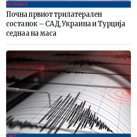
ИСТАНБУЛ
Почна првиот трилатерален
состанок – САД, Украина и Турција
седнаа на маса
СВЕТ .