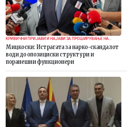
КРИВИЧНИ ПРИЈАВИ И НАЈАВИ ЗА ПРОШИРУВАЊЕ НА
ИСТРАГАТА
Мицкоски: Истрагата за нарко-скандалот
води до опозициски структури и
поранешни функционери