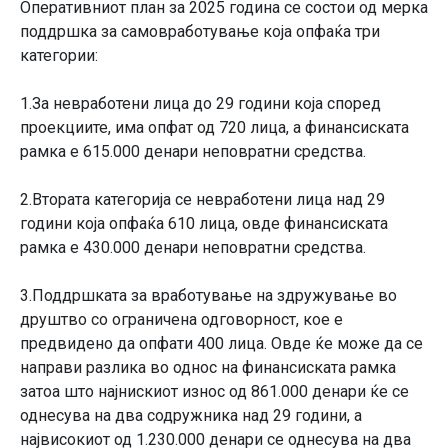
Оперативниот план за 2025 година се состои од мерка
поддршка за самовработување која опфаќа три
категории:
1.За невработени лица до 29 години која според
проекциите, има опфат од 720 лица, а финансиската
рамка е 615.000 денари неповратни средства.
2.Втората категорија се невработени лица над 29
години која опфаќа 610 лица, овде финансиската
рамка е 430.000 денари неповратни средства.
3.Поддршката за вработување на здружување во
друштво со ограничена одговорност, кое е
предвидено да опфати 400 лица. Овде ќе може да се
направи разлика во однос на финансиската рамка
затоа што најнискиот износ од 861.000 денари ќе се
однесува на два содружника над 29 години, а
највисокиот од 1.230.000 денари се однесува на два