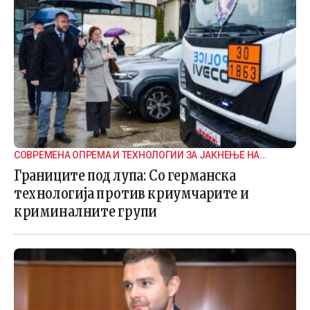
СОВРЕМЕНА ОПРЕМА И ТЕХНОЛОГИИ ЗА ЈАКНЕЊЕ НА
ГРАНИЧНАТА БЕЗБЕДНОСТ
Границите под лупа: Со германска
технологија против криумчарите и
криминалните групи