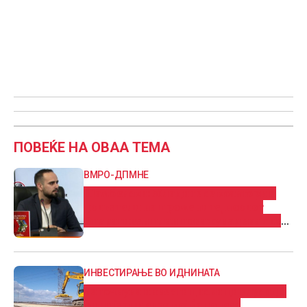
ПОВЕЌЕ НА ОВАА ТЕМА
ВМРО-ДПМНЕ
Шамбевски: Младите се коавтори и
двигатели на промените, новиот
Оперативен план покажува дека тие
имаат партнер во Владата
ИНВЕСТИРАЊЕ ВО ИДНИНАТА
Започнува инвестициски циклус од 6
милијарди евра кој ќе донесе