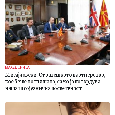
МАКЕДОНИЈА .
Мисајловски: Стратешкото партнерство,
кое беше потпишано, само ја потврдува
нашата сојузничка посветеност