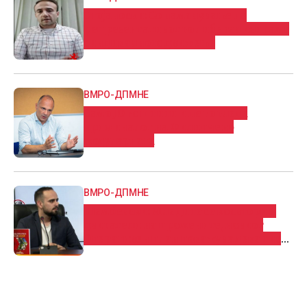
Стојаноски: Со намалување на
репрезентативот го либерализираме
синдикалното движење
ВМРО-ДПМНЕ
Само ЈО го штити и не го гледа
криминалот на Филипче во
модуларната
ВМРО-ДПМНЕ
Шамбевски: Младите се коавтори и
двигатели на промените, новиот
Оперативен план покажува дека тие
имаат партнер во Владата