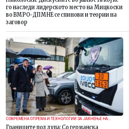
го наследи лидерското место на Мицкоски
во ВМРО-ДПМНЕ се спинови и теории на
заговор
СОВРЕМЕНА ОПРЕМА И ТЕХНОЛОГИИ ЗА ЈАКНЕЊЕ НА
ГРАНИЧНАТА БЕЗБЕДНОСТ
Границите под лупа: Со германска