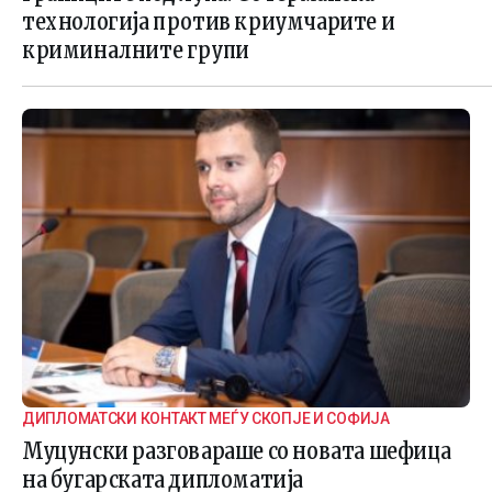
технологија против криумчарите и
криминалните групи
ДИПЛОМАТСКИ КОНТАКТ МЕЃУ СКОПЈЕ И СОФИЈА
Муцунски разговараше со новата шефица
на бугарската дипломатија