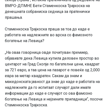
ВМРО-ДПМНЕ Бети Стаменкоска Трајкоска на
денешната собраниска седница за пратенички
прашања.
Стаменкоска Трајкоска праша за тоа до каде е
работата на надлежните во врска со фамозното
богатење на Левица?
„На оваа говорница овде почитуван премиер,
објавивте дека Левица купила деловен простор во
центарот на Град Скопје по багателни цени, квадрат
за 721 евро, а таа цена на пазарот е повеќе од 2,000
евра за метар квадратен. Сакам да знам и
македонската јавност да знае до каде е работата на
надлежните да го испитаат случајот дали имате
информации до каде е случајот со ова фамозно
богатење на Левица и нејзините припадници“, посочи
Стаменкоска Трајкоска.