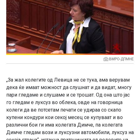
ВМРО-ДПМНЕ
„За жал колегите од Левица не се тука, ама верувам
дека ќе имаат можност да слушнат и да видат, многу
пари гледаме и слушаме и се трошат. Од она што јас
го гледам е луксуз во облека, овде на говорница
колеги да ве потсетам печати се удираа со скапо
купени кондури кои секој месец се купуваат и во
различни бои ги има колегата Димче, па колегата
Димче гледам вози и луксузни автомобили, луксуз на
секоја страна“, истакна пратеничката од редовите на