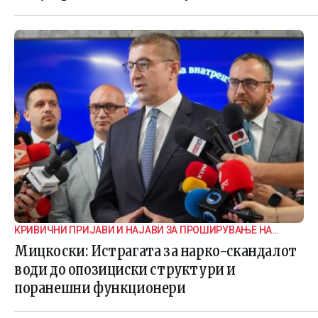
КРИВИЧНИ ПРИЈАВИ И НАЈАВИ ЗА ПРОШИРУВАЊЕ НА
ИСТРАГАТА
Мицкоски: Истрагата за нарко-скандалот
води до опозициски структури и
поранешни функционери