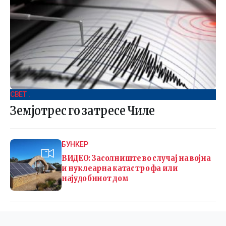
СВЕТ .
Земјотрес го затресе Чиле
БУНКЕР
ВИДЕО: Засолниште во случај на војна
и нуклеарна катастрофа или
најудобниот дом