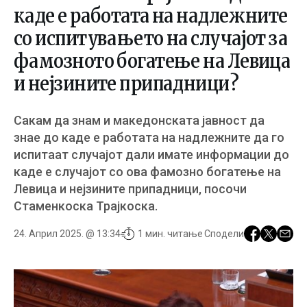
каде е работата на надлежните
со испитувањето на случајот за
фамозното богатење на Левица
и нејзините припадници?
Сакам да знам и македонската јавност да
знае до каде е работата на надлежните да го
испитаат случајот дали имате информации до
каде е случајот со ова фамозно богатење на
Левица и нејзините припадници, посочи
Стаменкоска Трајкоска.
24. Април 2025. @ 13:34
1 мин. читање
Сподели