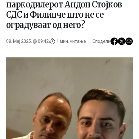
наркодилерот Андон Стојков
СДС и Филипче што не се
оградуваат од него?
08. Мај 2025. @ 09:42
1 мин. читање
Сподели