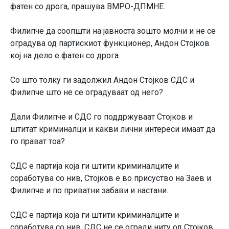
фатен со дрога, прашува ВМРО-ДПМНЕ.
Филипче да соопшти на јавноста зошто молчи и не се
оградува од партискиот функционер, Андон Стојков
кој на дело е фатен со дрога.
Со што толку ги задолжил Андон Стојков СДС и
Филипче што не се оградуваат од него?
Дали Филипче и СДС го поддржуваат Стојков и
штитат криминалци и какви лични интереси имаат да
го прават тоа?
СДС е партија која ги штити криминалците и
соработува со нив, Стојков е во присуство на Заев и
Филипче и по приватни забави и настани.
СДС е партија која ги штити криминалците и
соработува со нив, СДС не се огради ниту од Стојков,