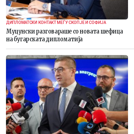
ДИПЛОМАТСКИ КОНТАКТ МЕЃУ СКОПЈЕ И СОФИЈА
Муцунски разговараше со новата шефица
на бугарската дипломатија