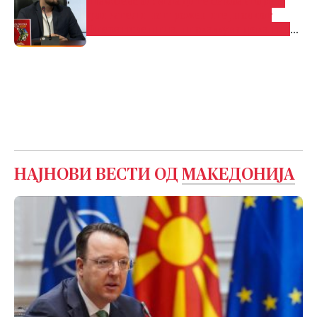
Шамбевски: Младите се коавтори и
двигатели на промените, новиот
Оперативен план покажува дека тие
имаат партнер во Владата
НАЈНОВИ ВЕСТИ ОД
МАКЕДОНИЈА