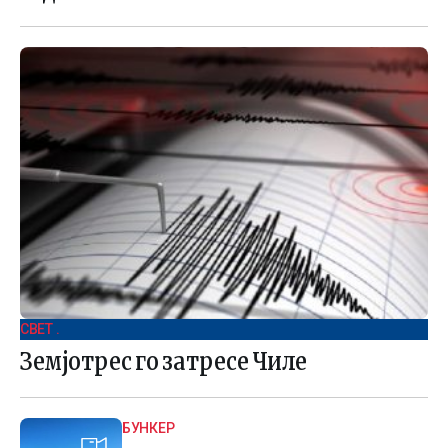
СВЕТ .
Земјотрес го затресе Чиле
БУНКЕР