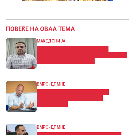
ПОВЕЌЕ НА ОВАА ТЕМА
МАКЕДОНИЈА
Стојаноски: Со намалување на
репрезентативот го либерализираме
синдикалното движење
ВМРО-ДПМНЕ
Само ЈО го штити и не го гледа
криминалот на Филипче во
модуларната
ВМРО-ДПМНЕ