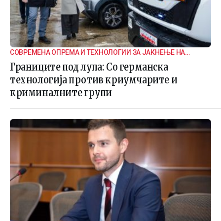
СОВРЕМЕНА ОПРЕМА И ТЕХНОЛОГИИ ЗА ЈАКНЕЊЕ НА
ГРАНИЧНАТА БЕЗБЕДНОСТ
Границите под лупа: Со германска
технологија против криумчарите и
криминалните групи