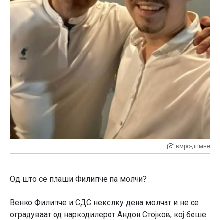
вмро-дпмне
Од што се плаши Филипче па молчи?
Венко Филипче и СДС неколку дена молчат и не се
оградуваат од наркодилерот Андон Стојков, кој беше