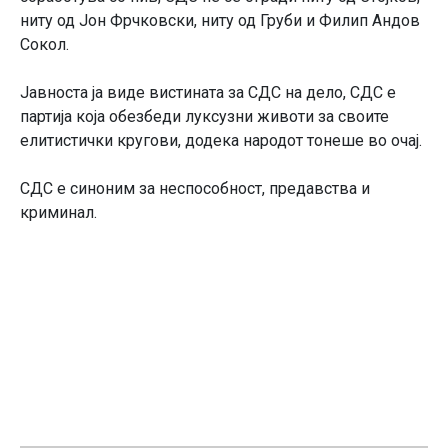
ниту од Јон Фрчковски, ниту од Груби и Филип Андов
Сокол.
Јавноста ја виде вистината за СДС на дело, СДС е
партија која обезбеди луксузни животи за своите
елитистички кругови, додека народот тонеше во очај.
СДС е синоним за неспособност, предавства и
криминал.