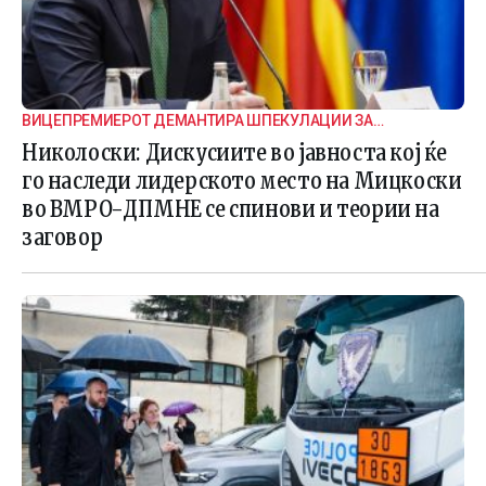
ВИЦЕПРЕМИЕРОТ ДЕМАНТИРА ШПЕКУЛАЦИИ ЗА
ВНАТРЕПАРТИСКИ ПОДЕЛБИ
Николоски: Дискусиите во јавноста кој ќе
го наследи лидерското место на Мицкоски
во ВМРО-ДПМНЕ се спинови и теории на
заговор