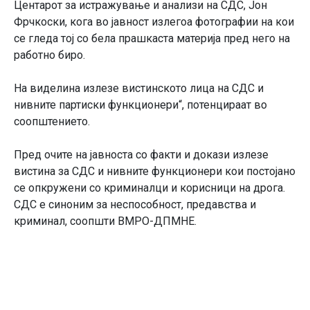
Центарот за истражување и анализи на СДС, Јон
Фрчкоски, кога во јавност излегоа фотографии на кои
се гледа тој со бела прашкаста материја пред него на
работно биро.
На виделина излезе вистинското лица на СДС и
нивните партиски функционери“, потенцираат во
соопштението.
Пред очите на јавноста со факти и докази излезе
вистина за СДС и нивните функционери кои постојано
се опкружени со криминалци и корисници на дрога.
СДС е синоним за неспособност, предавства и
криминал, соопшти ВМРО-ДПМНЕ.