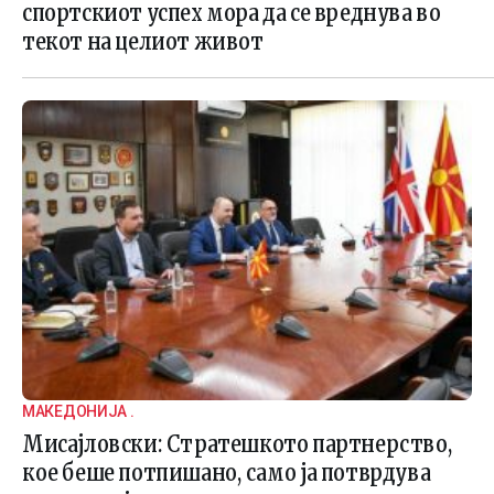
спортскиот успех мора да се вреднува во
текот на целиот живот
МАКЕДОНИЈА .
Мисајловски: Стратешкото партнерство,
кое беше потпишано, само ја потврдува