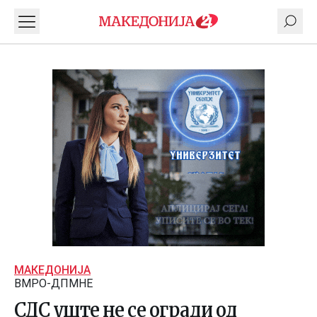
МАКЕДОНИЈА
ВМРО-ДПМНЕ
СДС уште не се огради од