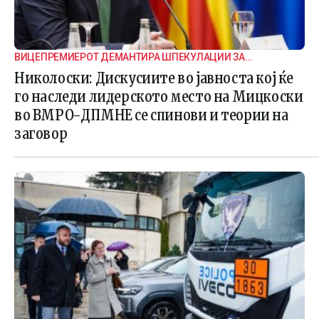
ВИЦЕПРЕМИЕРОТ ДЕМАНТИРА ШПЕКУЛАЦИИ ЗА
ВНАТРЕПАРТИСКИ ПОДЕЛБИ
Николоски: Дискусиите во јавноста кој ќе
го наследи лидерското место на Мицкоски
во ВМРО-ДПМНЕ се спинови и теории на
заговор