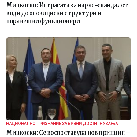
ИСТРАГАТА
Мицкоски: Истрагата за нарко-скандалот
води до опозициски структури и
поранешни функционери
НАЦИОНАЛНО ПРИЗНАНИЕ ЗА ВРВНИ ДОСТИГНУВАЊА
Мицкоски: Се воспоставува нов принцип –