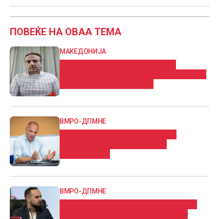
ПОВЕЌЕ НА ОВАА ТЕМА
МАКЕДОНИЈА
Стојаноски: Со намалување на
репрезентативот го либерализираме
синдикалното движење
ВМРО-ДПМНЕ
Само ЈО го штити и не го гледа
криминалот на Филипче во
модуларната
ВМРО-ДПМНЕ
Шамбевски: Младите се коавтори и
двигатели на промените, новиот