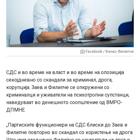
Facebook / Венко Филипче
СДС и во време на власт и во време на опозиција
секојдневно со скандали за криминал, дрога,
корупција. Заев и Филипче се опкружени со
криминалци и уживатели на психотропни супстанци,
наведуваат во денешното соопштение од ВМРО-
ДПМНЕ.
„Партиските функционери на СДС блиски до Заев и
Филипче повторно во скандал со користење на дрога.
Што има заедничко Филипче со уживатели на дрга и