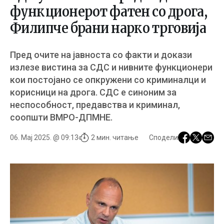
функционерот фатен со дрога,
Филипче брани нарко трговија
Пред очите на јавноста со факти и докази
излезе вистина за СДС и нивните функционери
кои постојано се опкружени со криминалци и
корисници на дрога. СДС е синоним за
неспособност, предавства и криминал,
соопшти ВМРО-ДПМНЕ.
06. Мај 2025. @ 09:13
2 мин. читање
Сподели