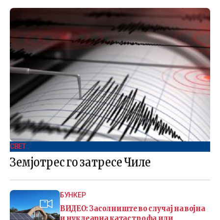
СВЕТ .
Земјотрес го затресе Чиле
БУНКЕР
ВИДЕО: Засолниште во случај на војна
и нуклеарна катастрофа или