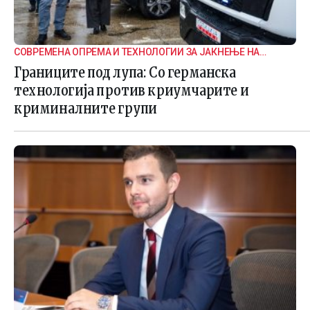
СОВРЕМЕНА ОПРЕМА И ТЕХНОЛОГИИ ЗА ЈАКНЕЊЕ НА
ГРАНИЧНАТА БЕЗБЕДНОСТ
Границите под лупа: Со германска
технологија против криумчарите и
криминалните групи