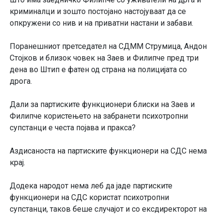
криминалци и зошто постојано настојуваат да се
опкружени со нив и на приватни настани и забави.
Поранешниот претседател на СДММ Струмица, Андон
Стојков и близок човек на Заев и Филипче пред три
дена во Штип е фатен од страна на полицијата со
дрога.
Дали за партиските функционери блиски на Заев и
Филипче користењето на забранети психотропни
супстанци е честа појава и пракса?
Аздисаноста на партиските функционери на СДС нема
крај.
Додека народот нема леб да јаде партиските
функционери на СДС користат психотропни
супстанци, таков беше случајот и со ексдиректорот на