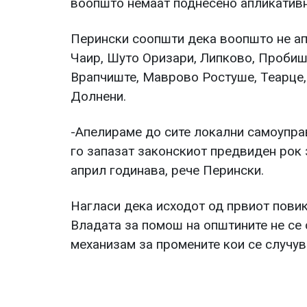
воопшто немаат поднесено апликатив
Перински соопшти дека воопшто не ап
Чаир, Шуто Оризари, Липково, Пробиш
Врапчиште, Маврово Ростуше, Теарце, 
Долнени.
-Апелираме до сите локални самоуправ
го запазат законскиот предвиден рок 
април годинава, рече Перински.
Нагласи дека исходот од првиот повик
Владата за помош на општините не се с
механизам за промените кои се случува