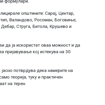
ни формулари.
лицирале општините: Сарај, Центар,
тип, Валандово, Росоман, Боговиње,
Дебар, Струга, Битола, Крушево и
и да ја искористат оваа можност и да
за пријавување кој истекува на 30
 јасно потврдува дека намерите на
амо теорија, туку и практичен
ат на терен.