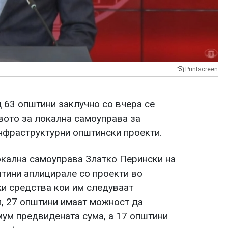
Printscreen
 63 општини заклучно со вчера се
вото за локална самоуправа за
инфраструктурни општински проекти.
кална самоуправа Златко Перински на
штини аплицирале со проекти во
и средства кои им следуваат
л, 27 општини имаат можност да
мум предвидената сума, а 17 општини