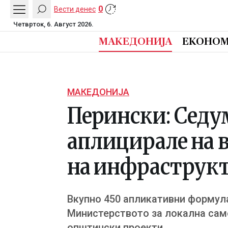
0
Вести денес
Четврток, 6. Август 2026.
МАКЕДОНИЈА
ЕКОНОМ
МАКЕДОНИЈА
Перински: Седу
аплицирале на в
на инфраструк
Вкупно 450 апликативни формула
Министерството за локална само
општински проекти.