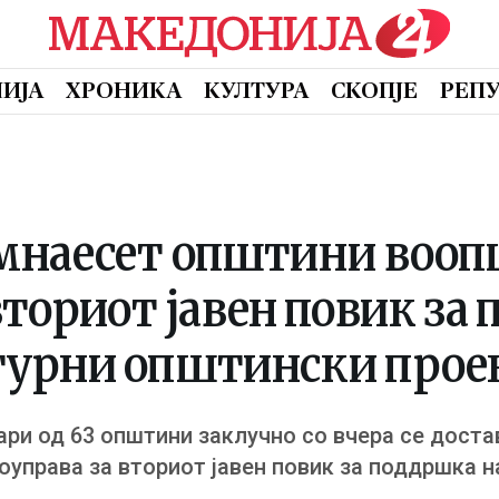
ИЈА
ХРОНИКА
КУЛТУРА
СКОПЈЕ
РЕП
мнаесет општини вооп
ториот јавен повик за
турни општински прое
ри од 63 општини заклучно со вчера се доста
управа за вториот јавен повик за поддршка 