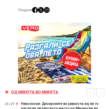
Сподели
ОД МИНУТА ВО МИНУТА
Николоски: Дискусиите во јавноста кој ќе го
21:27
наследи лидерското место на Мицкоски во