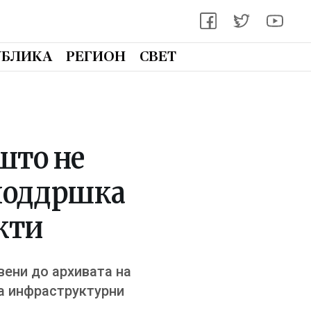
УБЛИКА
РЕГИОН
СВЕТ
што не
 поддршка
кти
вени до архивата на
на инфраструктурни