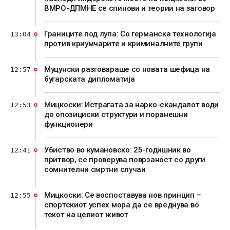
ВМРО-ДПМНЕ се спинови и теории на заговор
Границите под лупа: Со германска технологија
13:04
против криумчарите и криминалните групи
Муцунски разговараше со новата шефица на
12:57
бугарската дипломатија
Мицкоски: Истрагата за нарко-скандалот води
12:53
до опозициски структури и поранешни
функционери
Убиство во кумановско: 25-годишник во
12:41
притвор, се проверува поврзаност со други
сомнителни смртни случаи
Мицкоски: Се воспоставува нов принцип –
12:55
спортскиот успех мора да се вреднува во
текот на целиот живот