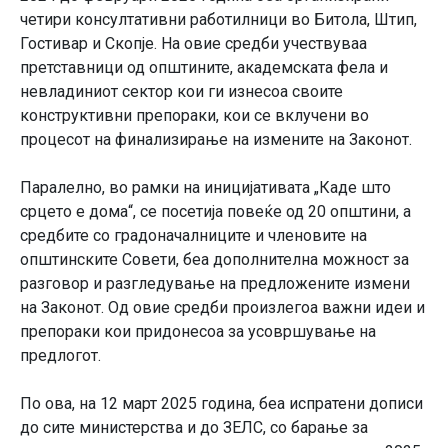
четири консултативни работилници во Битола, Штип,
Гостивар и Скопје. На овие средби учествуваа
претставници од општините, академската фела и
невладиниот сектор кои ги изнесоа своите
конструктивни препораки, кои се вклучени во
процесот на финализирање на измените на Законот.
Паралелно, во рамки на иницијативата „Каде што
срцето е дома“, се посетија повеќе од 20 општини, а
средбите со градоначалниците и членовите на
општинските Совети, беа дополнителна можност за
разговор и разгледување на предложените измени
на Законот. Од овие средби произлегоа важни идеи и
препораки кои придонесоа за усовршување на
предлогот.
По ова, на 12 март 2025 година, беа испратени дописи
до сите министерства и до ЗЕЛС, со барање за