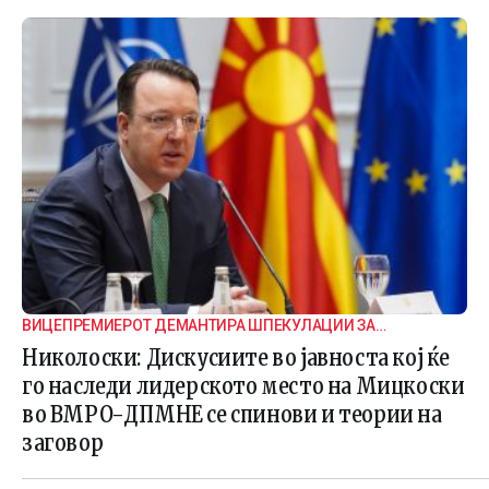
ВИЦЕПРЕМИЕРОТ ДЕМАНТИРА ШПЕКУЛАЦИИ ЗА
ВНАТРЕПАРТИСКИ ПОДЕЛБИ
Николоски: Дискусиите во јавноста кој ќе
го наследи лидерското место на Мицкоски
во ВМРО-ДПМНЕ се спинови и теории на
заговор