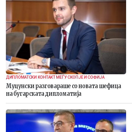
ДИПЛОМАТСКИ КОНТАКТ МЕЃУ СКОПЈЕ И СОФИЈА
Муцунски разговараше со новата шефица
на бугарската дипломатија