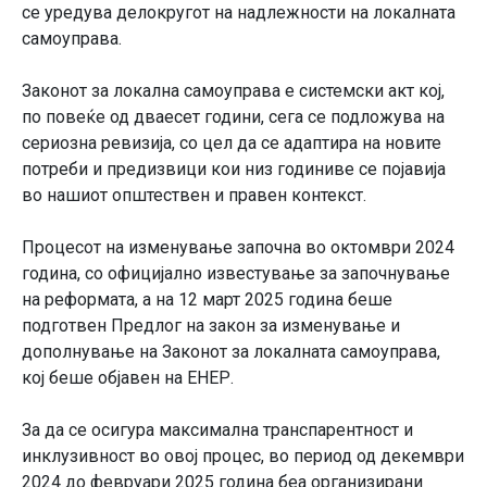
се уредува делокругот на надлежности на локалната
самоуправа.
Законот за локална самоуправа е системски акт кој,
по повеќе од дваесет години, сега се подложува на
сериозна ревизија, со цел да се адаптира на новите
потреби и предизвици кои низ годиниве се појавија
во нашиот општествен и правен контекст.
Процесот на изменување започна во октомври 2024
година, со официјално известување за започнување
на реформата, а на 12 март 2025 година беше
подготвен Предлог на закон за изменување и
дополнување на Законот за локалната самоуправа,
кој беше објавен на ЕНЕР.
За да се осигура максимална транспарентност и
инклузивност во овој процес, во период од декември
2024 до февруари 2025 година беа организирани