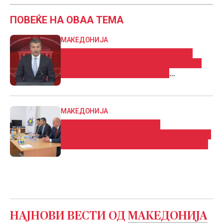
ПОВЕЌЕ НА ОВАА ТЕМА
МАКЕДОНИЈА
Перински: Седумнаесет општини
воопшто не аплицирале на вториот
јавен повик за поддршка на
инфраструктурни општински
проекти
МАКЕДОНИЈА
Перински во Зелениково:
Инвестирањето во локални проекти е
основа за подобар квалитет на живот
НАЈНОВИ ВЕСТИ ОД
МАКЕДОНИЈА