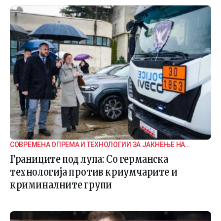
СОВРЕМЕНА ОПРЕМА И ТЕХНОЛОГИИ ЗА ЈАКНЕЊЕ НА
ГРАНИЧНАТА БЕЗБЕДНОСТ
Границите под лупа: Со германска
технологија против криумчарите и
криминалните групи