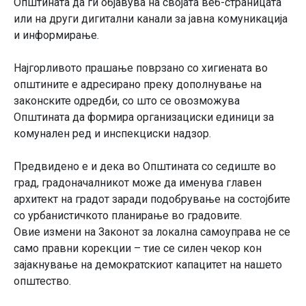
Општината да ги објавува на својата веб-страницата
или на други дигитални канали за јавна комуникација
и информирање.
Најгорливото прашање поврзано со хигиената во
општините е адресирано преку дополнување на
законските одредби, со што се овозможува
Општината да формира организациски единици за
комунален ред и инспекциски надзор.
Предвидено е и дека во Општината со седиште во
град, градоначалникот може да именува главен
архитект на градот заради подобрување на состојбите
со урбанистичкото планирање во градовите.
Овие измени на Законот за локална самоуправа не се
само правни корекции – тие се силен чекор кон
зајакнување на демократскиот капацитет на нашето
општество.