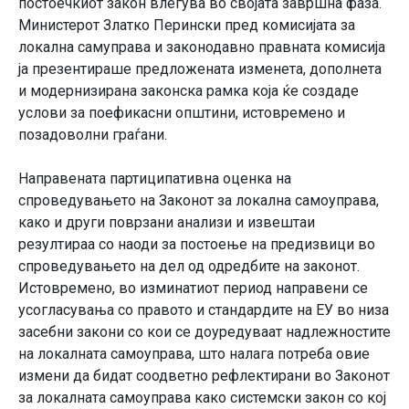
постоечкиот закон влегува во својата завршна фаза.
Министерот Златко Перински пред комисијата за
локална самуправа и законодавно правната комисија
ја презентираше предложената изменета, дополнета
и модернизирана законска рамка која ќе создаде
услови за поефикасни општини, истовремено и
позадоволни граѓани.
Направената партиципативна оценка на
спроведувањето на Законот за локална самоуправа,
како и други поврзани анализи и извештаи
резултираа со наоди за постоење на предизвици во
спроведувањето на дел од одредбите на законот.
Истовремено, во изминатиот период направени се
усогласувања со правото и стандардите на ЕУ во низа
засебни закони со кои се доуредуваат надлежностите
на локалната самоуправа, што налага потреба овие
измени да бидат соодветно рефлектирани во Законот
за локалната самоуправа како системски закон со кој