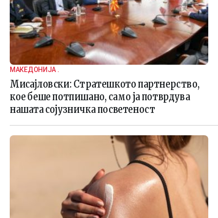
МАКЕДОНИЈА .
Мисајловски: Стратешкото партнерство,
кое беше потпишано, само ја потврдува
нашата сојузничка посветеност