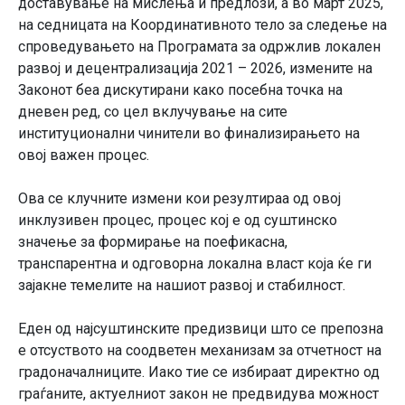
доставување на мислења и предлози, а во март 2025,
на седницата на Координативното тело за следење на
спроведувањето на Програмата за одржлив локален
развој и децентрализација 2021 – 2026, измените на
Законот беа дискутирани како посебна точка на
дневен ред, со цел вклучување на сите
институционални чинители во финализирањето на
овој важен процес.
Ова се клучните измени кои резултираа од овој
инклузивен процес, процес кој е од суштинско
значење за формирање на поефикасна,
транспарентна и одговорна локална власт која ќе ги
зајакне темелите на нашиот развој и стабилност.
Еден од најсуштинските предизвици што се препозна
е отсуството на соодветен механизам за отчетност на
градоначалниците. Иако тие се избираат директно од
граѓаните, актуелниот закон не предвидува можност