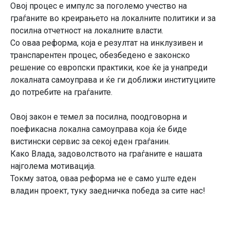
Овој процес е импулс за поголемо учество на
граѓаните во креирањето на локалните политики и за
посилна отчетност на локалните власти.
Со оваа реформа, која е резултат на инклузивен и
транспарентен процес, обезбедено е законско
решение со европски практики, кое ќе ја унапреди
локалната самоуправа и ќе ги доближи институциите
до потребите на граѓаните.
Овој закон е темел за посилна, поодговорна и
поефикасна локална самоуправа која ќе биде
вистински сервис за секој еден граѓанин.
Како Влада, задоволството на граѓаните е нашата
најголема мотивација.
Токму затоа, оваа реформа не е само уште еден
владин проект, туку заедничка победа за сите нас!