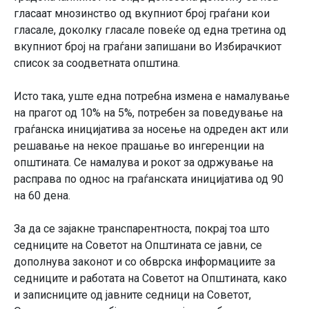
гласаат мнозинство од вкупниот број граѓани кои
гласале, доколку гласале повеќе од една третина од
вкупниот број на граѓани запишани во Избирачкиот
список за соодветната општина.
Исто така, уште една потребна измена е намалување
на прагот од 10% на 5%, потребен за поведување на
граѓанска иницијатива за носење на одреден акт или
решавање на некое прашање во ингеренции на
општината. Се намалува и рокот за одржување на
расправа по однос на граѓанската иницијатива од 90
на 60 дена.
За да се зајакне транспарентноста, покрај тоа што
седниците на Советот на Општината се јавни, се
дополнува законот и со обврска информациите за
седниците и работата на Советот на Општината, како
и записниците од јавните седници на Советот,