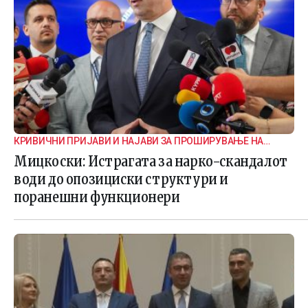
КРИВИЧНИ ПРИЈАВИ И НАЈАВИ ЗА ПРОШИРУВАЊЕ НА
ИСТРАГАТА
Мицкоски: Истрагата за нарко-скандалот
води до опозициски структури и
поранешни функционери