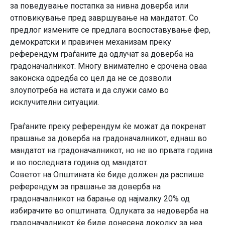
за поведување постапка за нивна доверба или
отповикување пред завршување на мандатот. Со
предлог измените се предлага воспоставување фер,
демократски и правичен механизам преку
референдум граѓаните да одлучат за доверба на
градоначалникот. Многу внимателно е срочена оваа
законска одредба со цел да не се дозволи
злоупотреба на истата и да служи само во
исклучителни ситуации.
Граѓаните преку референдум ќе можат да покренат
прашање за доверба на градоначалникот, еднаш во
мандатот на градоначалникот, но не во првата година
и во последната година од мандатот.
Советот на Општината ќе биде должен да распише
референдум за прашање за доверба на
градоначалникот на барање од најмалку 20% од
избирачите во општината. Одлуката за недоверба на
градоначалникот ќе биде донесена доколку за неа