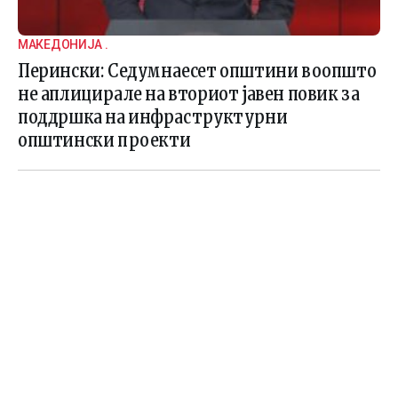
МАКЕДОНИЈА .
Перински: Седумнаесет општини воопшто
не аплицирале на вториот јавен повик за
поддршка на инфраструктурни
општински проекти