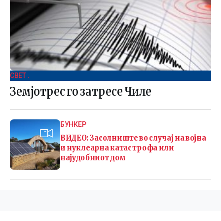
СВЕТ .
Земјотрес го затресе Чиле
БУНКЕР
ВИДЕО: Засолниште во случај на војна
и нуклеарна катастрофа или
најудобниот дом