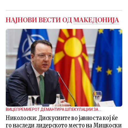
НАЈНОВИ ВЕСТИ ОД
МАКЕДОНИЈА
ВИЦЕПРЕМИЕРОТ ДЕМАНТИРА ШПЕКУЛАЦИИ ЗА
ВНАТРЕПАРТИСКИ ПОДЕЛБИ
Николоски: Дискусиите во јавноста кој ќе
го наследи лидерското место на Мицкоски