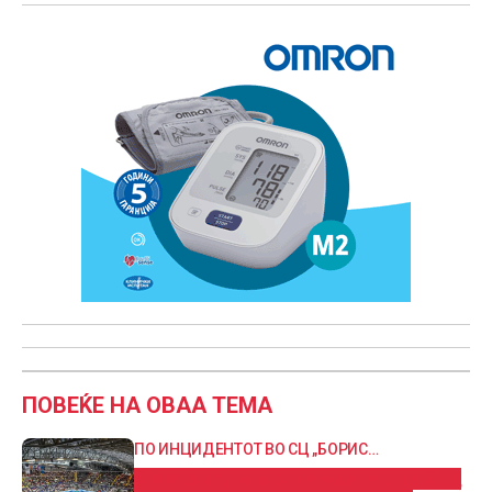
ПОВЕЌЕ НА ОВАА ТЕМА
ПО ИНЦИДЕНТОТ ВО СЦ „БОРИС
ТРАЈКОВСКИ“
РФМ со осуда за однесувањето на АЕК,