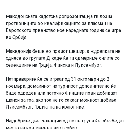
Македонската кадетска репрезентација ги дозна
противниците во квалификациите за пласман на
Европското првенство кое наредната година се игра
во Србија.
Македонија беше во првиот шешир, а ждрепката не
однесе во групата Д каде ќе ги одмериме силите со
селекциите на Грција, Финска и Луксембург.
Натпреварите ќе се играат од 31 октомври до 2
ноември, домаќинот на турнирот дополнително ќе
биде одреден или поточно Финците први добиваат
шанси за тоа, ако тоа не го сакаат можност добива
Луксембург, Грција, па на крајот ние.
Најдобрите две селекции од петте групи ќе обезбедат
место на континенталниот собир.