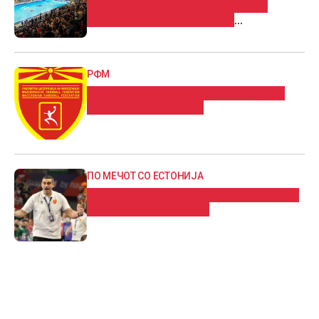
очекува одлука од ЕХФ која ќе го
заштити интегритетот на
натпреварувањето
РФМ
Ракометниот Куп на Македонија со
завршница во Охрид
ПО МЕЧОТ СО ЕСТОНИЈА
Лазаров: Me радува фактот што бевме
констатни 60 минути