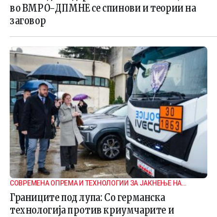
во ВМРО-ДПМНЕ се спинови и теории на
заговор
СОВРЕМЕНА ОПРЕМА И ТЕХНОЛОГИИ ЗА ЈАКНЕЊЕ НА
ГРАНИЧНАТА БЕЗБЕДНОСТ
Границите под лупа: Со германска
технологија против криумчарите и