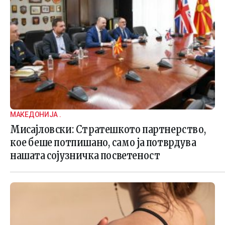
МАКЕДОНИЈА .
Мисајловски: Стратешкото партнерство,
кое беше потпишано, само ја потврдува
нашата сојузничка посветеност