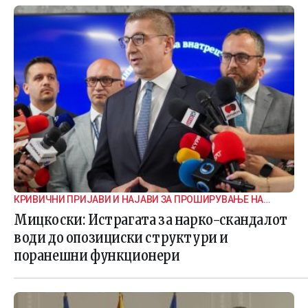
КРИВИЧНИ ПРИЈАВИ И НАЈАВИ ЗА ПРОШИРУВАЊЕ НА
ИСТРАГАТА
Мицкоски: Истрагата за нарко-скандалот
води до опозициски структури и
поранешни функционери