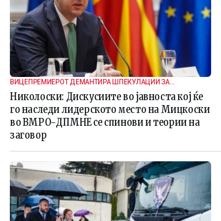
ВИЦЕПРЕМИЕРОТ ДЕМАНТИРА ШПЕКУЛАЦИИ ЗА
ВНАТРЕПАРТИСКИ ПОДЕЛБИ
Николоски: Дискусиите во јавноста кој ќе
го наследи лидерското место на Мицкоски
во ВМРО-ДПМНЕ се спинови и теории на
заговор