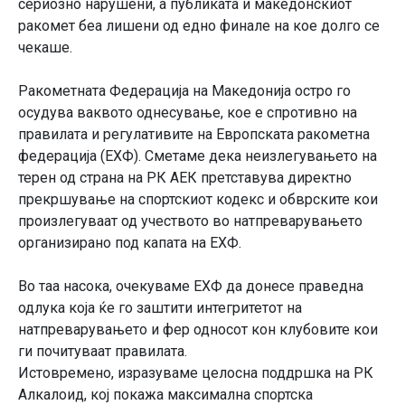
сериозно нарушени, а публиката и македонскиот
ракомет беа лишени од едно финале на кое долго се
чекаше.
Ракометната Федерација на Македонија остро го
осудува ваквото однесување, кое е спротивно на
правилата и регулативите на Европската ракометна
федерација (ЕХФ). Сметаме дека неизлегувањето на
терен од страна на РК АЕК претставува директно
прекршување на спортскиот кодекс и обврските кои
произлегуваат од учеството во натпреварувањето
организирано под капата на ЕХФ.
Во таа насока, очекуваме ЕХФ да донесе праведна
одлука која ќе го заштити интегритетот на
натпреварувањето и фер односот кон клубовите кои
ги почитуваат правилата.
Истовремено, изразуваме целосна поддршка на РК
Алкалоид, кој покажа максимална спортска