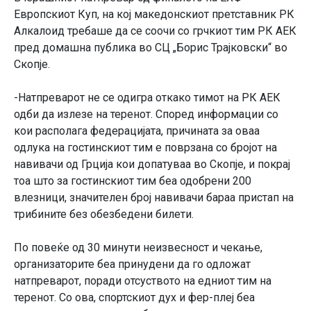
Европскиот Куп, на кој македонскиот претставник РК
Алкалоид требаше да се соочи со грчкиот тим РК АЕК
пред домашна публика во СЦ „Борис Трајковски“ во
Скопје.
-Натпреварот не се одигра откако тимот на РК АЕК
одби да излезе на теренот. Според информации со
кои располага федерацијата, причината за оваа
одлука на гостинскиот тим е поврзана со бројот на
навивачи од Грција кои допатуваа во Скопје, и покрај
тоа што за гостинскиот тим беа одобрени 200
влезници, значителен број навивачи бараа пристап на
трибините без обезбедени билети.
По повеќе од 30 минути неизвесност и чекање,
организаторите беа принудени да го одложат
натпреварот, поради отсуството на едниот тим на
теренот. Со ова, спортскиот дух и фер-плеј беа