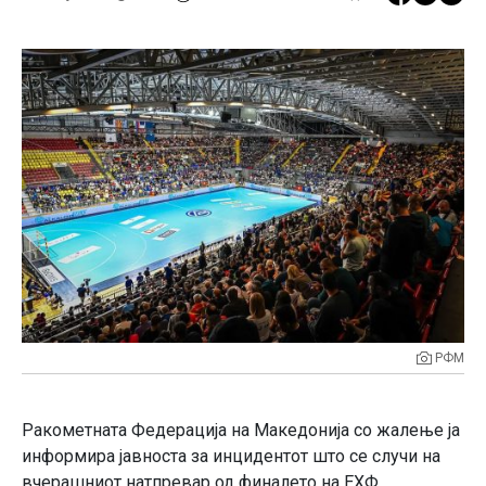
РФМ
Ракометната Федерација на Македонија со жалење ја
информира јавноста за инцидентот што се случи на
вчерашниот натпревар од финалето на ЕХФ