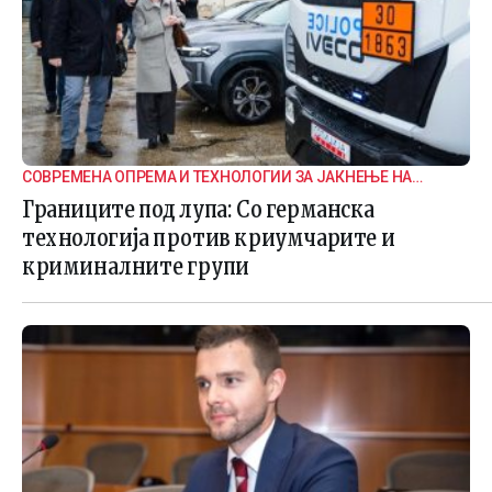
СОВРЕМЕНА ОПРЕМА И ТЕХНОЛОГИИ ЗА ЈАКНЕЊЕ НА
ГРАНИЧНАТА БЕЗБЕДНОСТ
Границите под лупа: Со германска
технологија против криумчарите и
криминалните групи