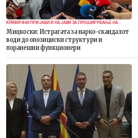
КРИВИЧНИ ПРИЈАВИ И НАЈАВИ ЗА ПРОШИРУВАЊЕ НА
ИСТРАГАТА
Мицкоски: Истрагата за нарко-скандалот
води до опозициски структури и
поранешни функционери