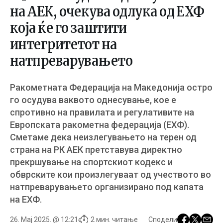
на АЕК, очекува одлука од ЕХФ
која ќе го заштити
интегритетот на
натпреварувањето
Ракометната Федерација на Македонија остро
го осудува ваквото однесување, кое е
спротивно на правилата и регулативите на
Европската ракометна федерација (ЕХФ).
Сметаме дека неизлегувањето на терен од
страна на РК АЕК претставува директно
прекршување на спортскиот кодекс и
обврските кои произлегуваат од учеството во
натпреварувањето организирано под капата
на ЕХФ.
26. Мај 2025. @ 12:21
2 мин. читање
Сподели