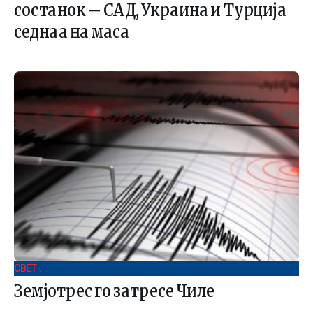
состанок – САД, Украина и Турција
седнаа на маса
СВЕТ .
Земјотрес го затресе Чиле