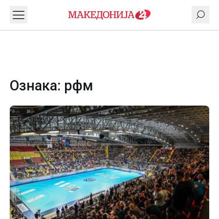
Ознака:
рфм