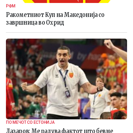
РФМ
Ракометниот Куп на Македонија со
завршница во Охрид
ПО МЕЧОТ СО ЕСТОНИЈА
Лазаров: Me радува фактот што бевме