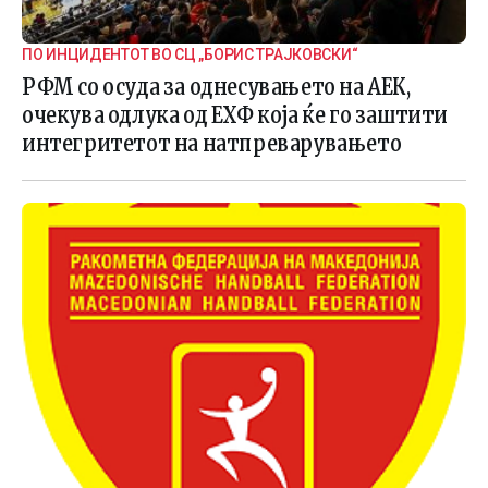
ПО ИНЦИДЕНТОТ ВО СЦ „БОРИС ТРАЈКОВСКИ“
РФМ со осуда за однесувањето на АЕК,
очекува одлука од ЕХФ која ќе го заштити
интегритетот на натпреварувањето