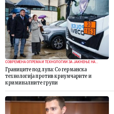
СОВРЕМЕНА ОПРЕМА И ТЕХНОЛОГИИ ЗА ЈАКНЕЊЕ НА
ГРАНИЧНАТА БЕЗБЕДНОСТ
Границите под лупа: Со германска
технологија против криумчарите и
криминалните групи