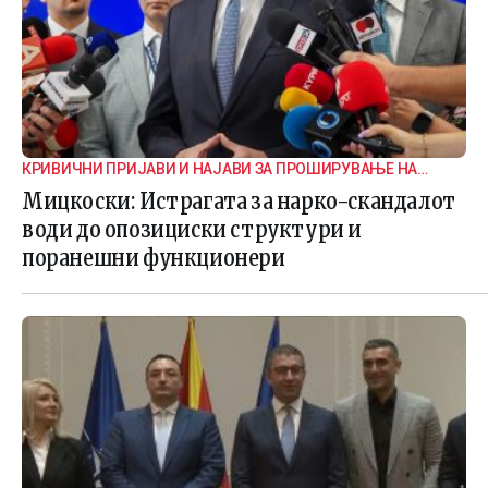
КРИВИЧНИ ПРИЈАВИ И НАЈАВИ ЗА ПРОШИРУВАЊЕ НА
ИСТРАГАТА
Мицкоски: Истрагата за нарко-скандалот
води до опозициски структури и
поранешни функционери