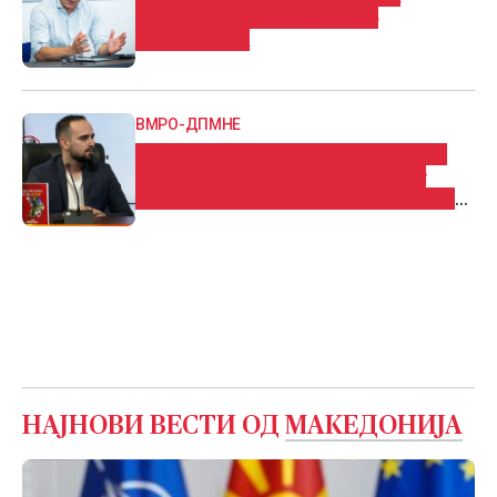
криминалот на Филипче во
модуларната
ВМРО-ДПМНЕ
Шамбевски: Младите се коавтори и
двигатели на промените, новиот
Оперативен план покажува дека тие
имаат партнер во Владата
НАЈНОВИ ВЕСТИ ОД
МАКЕДОНИЈА