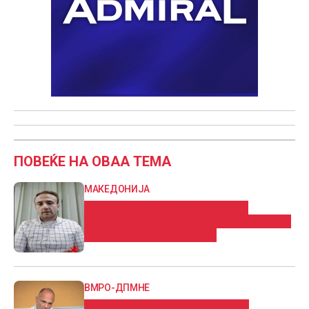
ПОВЕЌЕ НА ОВАА ТЕМА
МАКЕДОНИЈА
Стојаноски: Со намалување на
репрезентативот го либерализираме
синдикалното движење
ВМРО-ДПМНЕ
Само ЈО го штити и не го гледа