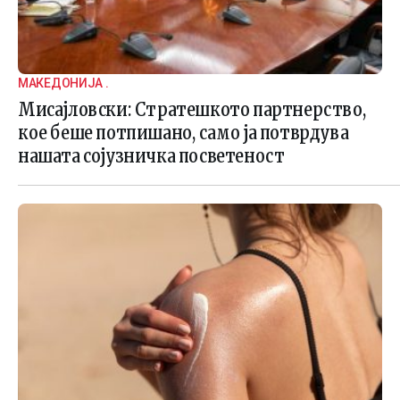
МАКЕДОНИЈА .
Мисајловски: Стратешкото партнерство,
кое беше потпишано, само ја потврдува
нашата сојузничка посветеност