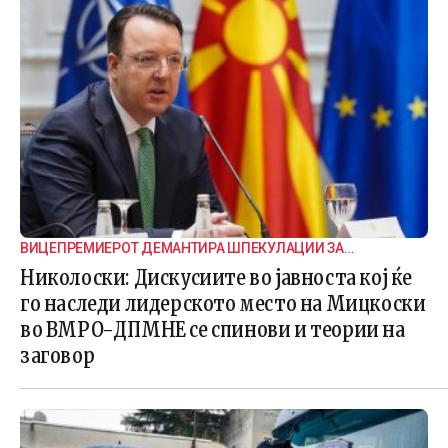
ВИЦЕПРЕМИЕРОТ ДЕМАНТИРА ШПЕКУЛАЦИИ ЗА
ВНАТРЕПАРТИСКИ ПОДЕЛБИ
Николоски: Дискусиите во јавноста кој ќе
го наследи лидерското место на Мицкоски
во ВМРО-ДПМНЕ се спинови и теории на
заговор