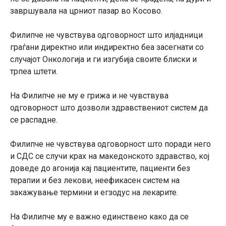
завршувала на црниот пазар во Косово.
Филипче не чувствува одговорност што илјадници
граѓани директно или индиректно беа засегнати со
случајот Онкологија и ги изгубија своите блиски и
трпеа штети.
На Филипче не му е грижа и не чувствува
одговорност што дозволи здравствениот систем да
се распадне.
Филипче не чувствува одговорност што поради него
и СДС се случи крах на македонското здравство, кој
доведе до агонија кај пациентите, пациенти без
терапии и без лекови, неефикасен систем на
закажување термини и егзодус на лекарите.
На Филипче му е важно единствено како да се