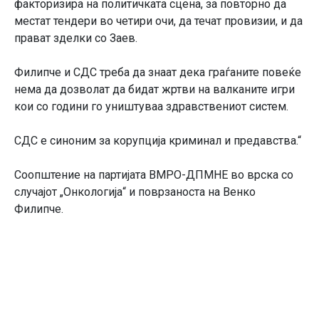
факторизира на политичката сцена, за повторно да
местат тендери во четири очи, да течат провизии, и да
прават зделки со Заев.
Филипче и СДС треба да знаат дека граѓаните повеќе
нема да дозволат да бидат жртви на валканите игри
кои со години го уништуваа здравствениот систем.
СДС е синоним за корупција криминал и предавства.“
Соопштение на партијата ВМРО-ДПМНЕ во врска со
случајот „Онкологија“ и поврзаноста на Венко
Филипче.