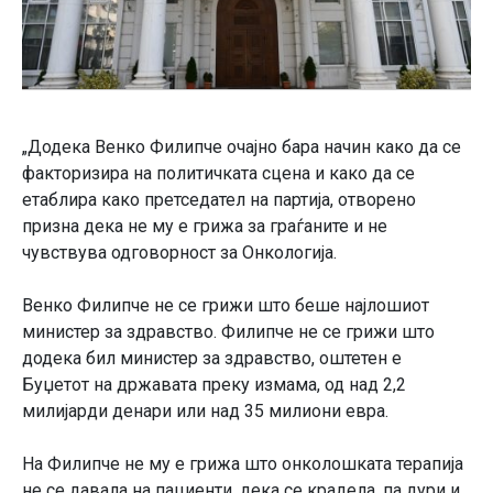
„Додека Венко Филипче очајно бара начин како да се
факторизира на политичката сцена и како да се
етаблира како претседател на партија, отворено
призна дека не му е грижа за граѓаните и не
чувствува одговорност за Онкологија.
Венко Филипче не се грижи што беше најлошиот
министер за здравство. Филипче не се грижи што
додека бил министер за здравство, оштетен е
Буџетот на државата преку измама, од над 2,2
милијарди денари или над 35 милиони евра.
На Филипче не му е грижа што онколошката терапија
не се давала на пациенти, дека се крадела, па дури и