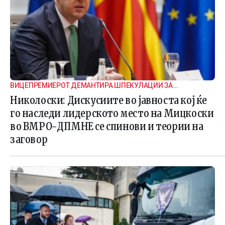
ВИЦЕПРЕМИЕРОТ ДЕМАНТИРА ШПЕКУЛАЦИИ ЗА
ВНАТРЕПАРТИСКИ ПОДЕЛБИ
Николоски: Дискусиите во јавноста кој ќе
го наследи лидерското место на Мицкоски
во ВМРО-ДПМНЕ се спинови и теории на
заговор