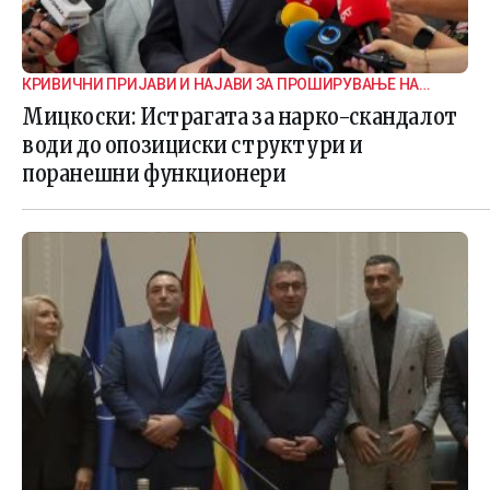
КРИВИЧНИ ПРИЈАВИ И НАЈАВИ ЗА ПРОШИРУВАЊЕ НА
ИСТРАГАТА
Мицкоски: Истрагата за нарко-скандалот
води до опозициски структури и
поранешни функционери