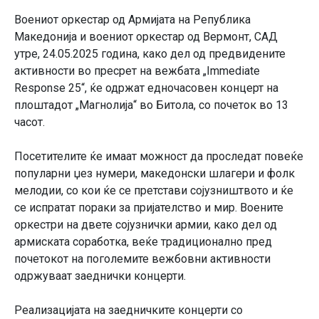
Воениот оркестар од Армијата на Република
Македонија и воениот оркестар од Вермонт, САД
утре, 24.05.2025 година, како дел од предвидените
активности во пресрет на вежбата „Immediate
Response 25“, ќе одржат едночасовен концерт на
плоштадот „Магнолија“ во Битола, со почеток во 13
часот.
Посетителите ќе имаат можност да проследат повеќе
популарни џез нумери, македонски шлагери и фолк
мелодии, со кои ќе се претстави сојузништвото и ќе
се испратат пораки за пријателство и мир. Воените
оркестри на двете сојузнички армии, како дел од
армиската соработка, веќе традиционално пред
почетокот на поголемите вежбовни активности
одржуваат заеднички концерти.
Реализацијата на заедничките концерти со