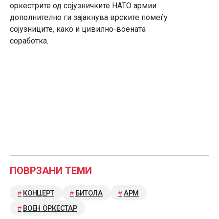
оркестрите од сојузничките НАТО армии
дополнително ги зајакнува врските помеѓу
сојузниците, како и цивилно-воената
соработка.
ПОВРЗАНИ ТЕМИ
КОНЦЕРТ
БИТОЛА
АРМ
ВОЕН ОРКЕСТАР