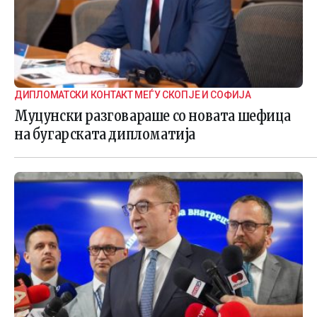
ДИПЛОМАТСКИ КОНТАКТ МЕЃУ СКОПЈЕ И СОФИЈА
Муцунски разговараше со новата шефица
на бугарската дипломатија