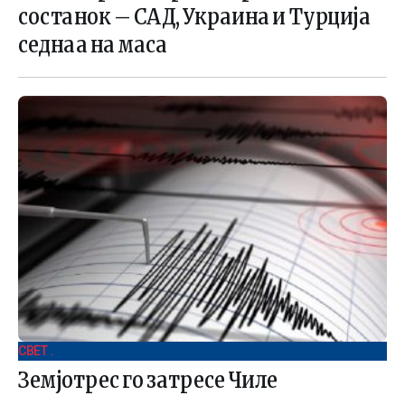
состанок – САД, Украина и Турција
седнаа на маса
СВЕТ .
Земјотрес го затресе Чиле