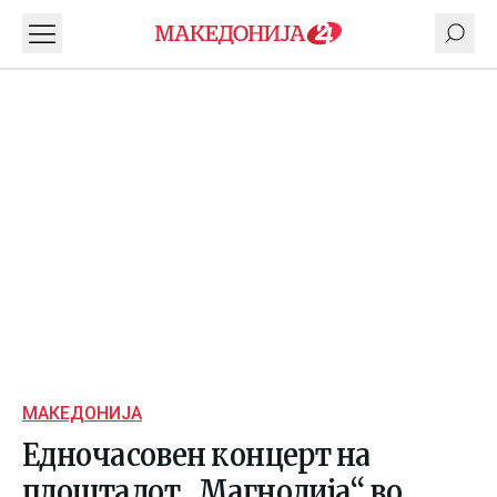
МАКЕДОНИЈА
Едночасовен концерт на
плоштадот „Магнолија“ во