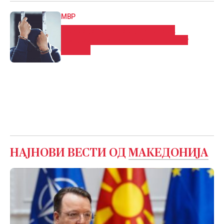
МВР
Приведено лице од Битола за
издржување казна затвор од пет
години
НАЈНОВИ ВЕСТИ ОД
МАКЕДОНИЈА