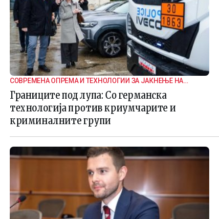
СОВРЕМЕНА ОПРЕМА И ТЕХНОЛОГИИ ЗА ЈАКНЕЊЕ НА
ГРАНИЧНАТА БЕЗБЕДНОСТ
Границите под лупа: Со германска
технологија против криумчарите и
криминалните групи