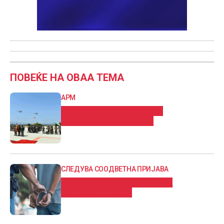
ПОВЕЌЕ НА ОВАА ТЕМА
АРМ
Одбележувње на Денот на
воздухопловниот ВИНГ
СЛЕДУВА СООДВЕТНА ПРИЈАВА
Уапсени три лица во Битола,
пронајдена дрога