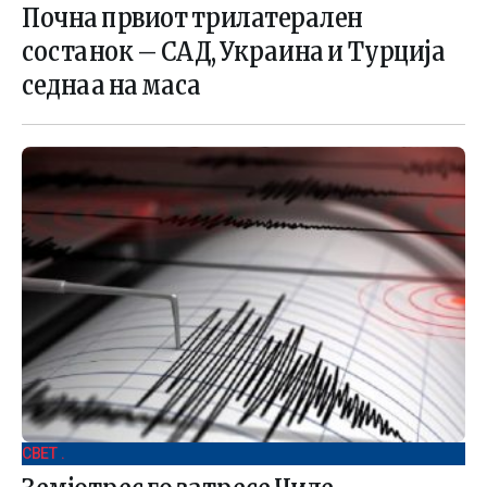
Почна првиот трилатерален
состанок – САД, Украина и Турција
седнаа на маса
СВЕТ .