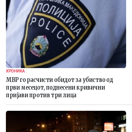
ХРОНИКА .
МВР го расчисти обидот за убиство од
први месецот, поднесени кривични
пријави против три лица