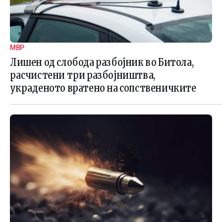
МВР
Лишен од слобода разбојник во Битола,
расчистени три разбојништва,
украденото вратено на сопственичките