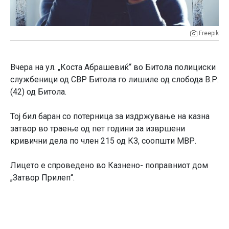
Freepik
Вчера на ул. „Коста Абрашевиќ“ во Битола полициски
службеници од СВР Битола го лишиле од слобода В.Р.
(42) од Битола.
Тој бил баран со потерница за издржување на казна
затвор во траење од пет години за извршени
кривични дела по член 215 од КЗ, соопшти МВР.
Лицето е спроведено во Казнено- поправниот дом
„Затвор Прилеп“.