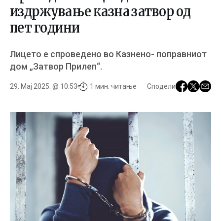
издржување казна затвор од
пет години
Лицето е спроведено во Казнено- поправниот
дом „Затвор Прилеп“.
29. Мај 2025. @ 10:53
1 мин. читање
Сподели