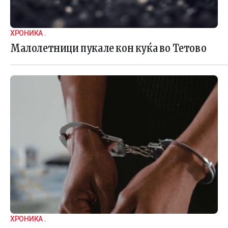
ХРОНИКА .
Малолетници пукале кон куќа во Тетово
ХРОНИКА .