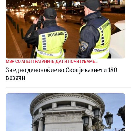
МВР СО АПЕЛ ГРАЃАНИТЕ ДА ГИ ПОЧИТУВАМЕ
СООБРАЌАЈНИТЕ ПРАВИЛА
За едно деноноќие во Скопје казнети 180
возачи