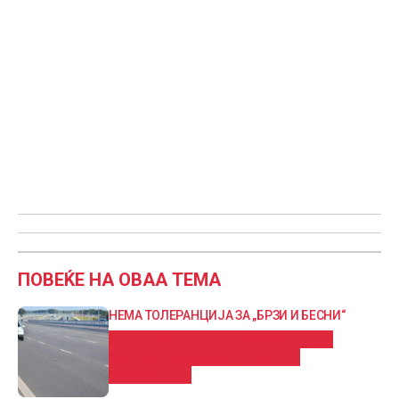
ПОВЕЌЕ НА ОВАА ТЕМА
НЕМА ТОЛЕРАНЦИЈА ЗА „БРЗИ И БЕСНИ“
Од 1 јануари трајно одземање на
возило доколку се управува
безобѕирно