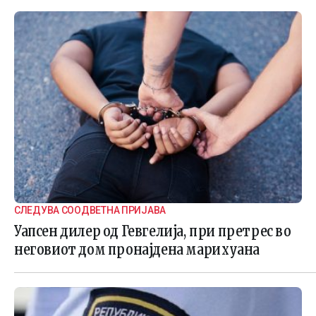
СЛЕДУВА СООДВЕТНА ПРИЈАВА
Уапсен дилер од Гевгелија, при претрес во
неговиот дом пронајдена марихуана