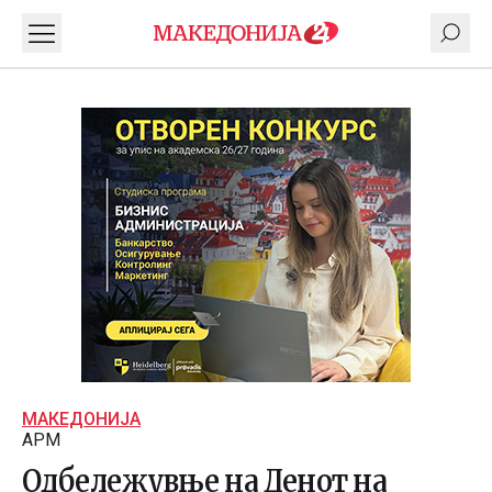
МАКЕДОНИЈА
АРМ
Одбележувње на Денот на