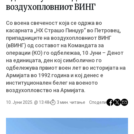
воздухопловниот ВИНГ
Со воена свеченост која се одржа во
касарната „НХ Страшо Пинџур“ во Петровец,
припадниците на воздухопловниот ВИНГ
(вВИНГ) од составот на Командата за
операции (КО) го одбележаа, 10 Јуни – Денот
на единицата, ден кој симболично го
одбележува првиот воен лет во историјата на
Армијата во 1992 година и кој денес е
институционален белег на военото
воздухопловство на Армијата.
10. Јуни 2025. @ 13:48
3 мин. читање
Сподели