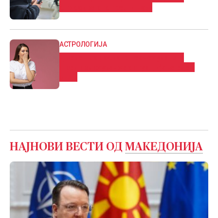
список за отстрел и нож
АСТРОЛОГИЈА
Дневен хороскоп: Нeoчeĸyвaнa и
пpeдизвиĸyвaчĸa cитyaциja за еден
знак
НАЈНОВИ ВЕСТИ ОД
МАКЕДОНИЈА