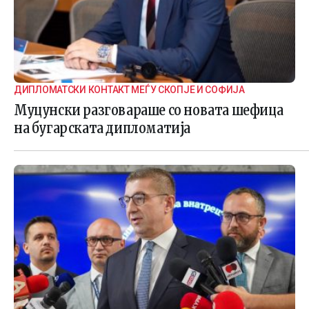
ДИПЛОМАТСКИ КОНТАКТ МЕЃУ СКОПЈЕ И СОФИЈА
Муцунски разговараше со новата шефица
на бугарската дипломатија