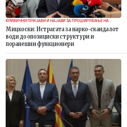
КРИВИЧНИ ПРИЈАВИ И НАЈАВИ ЗА ПРОШИРУВАЊЕ НА
ИСТРАГАТА
Мицкоски: Истрагата за нарко-скандалот
води до опозициски структури и
поранешни функционери