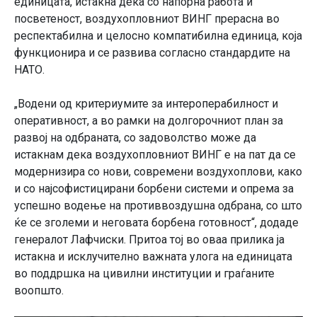
единицата, истакна дека со напорна работа и
посветеност, воздухопловниот ВИНГ прерасна во
респектабилна и целосно компатибилна единица, која
функционира и се развива согласно стандардите на
НАТО.
„Водени од критериумите за интероперабилност и
оперативност, а во рамки на долгорочниот план за
развој на одбраната, со задоволство може да
истакнам дека воздухопловниот ВИНГ е на пат да се
модернизира со нови, современи воздухоплови, како
и со најсофистицирани борбени системи и опрема за
успешно водење на противвоздушна одбрана, со што
ќе се зголеми и неговата борбена готовност“, додаде
генералот Лафчиски. Притоа тој во оваа прилика ја
истакна и исклучително важната улога на единицата
во поддршка на цивилни институции и граѓаните
воопшто.