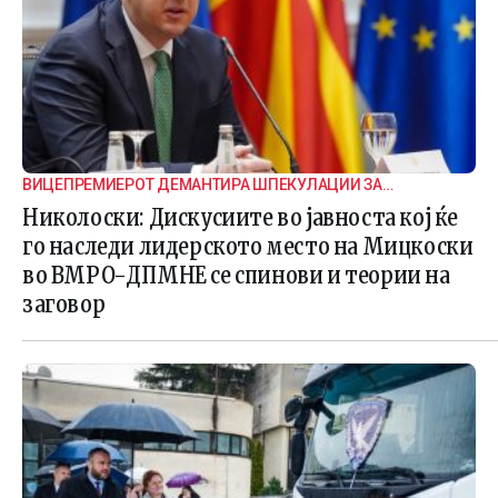
ВИЦЕПРЕМИЕРОТ ДЕМАНТИРА ШПЕКУЛАЦИИ ЗА
ВНАТРЕПАРТИСКИ ПОДЕЛБИ
Николоски: Дискусиите во јавноста кој ќе
го наследи лидерското место на Мицкоски
во ВМРО-ДПМНЕ се спинови и теории на
заговор