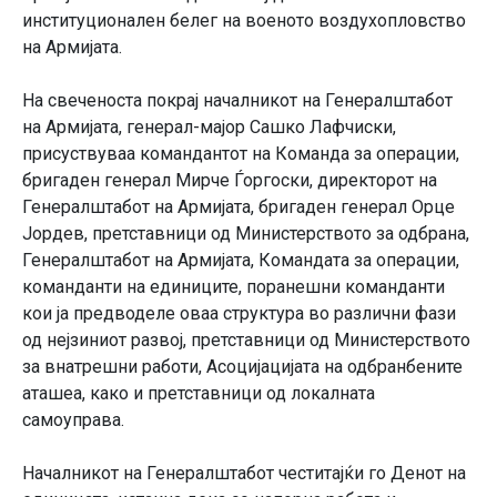
институционален белег на военото воздухопловство
на Армијата.
На свеченоста покрај началникот на Генералштабот
на Армијата, генерал-мајор Сашко Лафчиски,
присуствуваа командантот на Команда за операции,
бригаден генерал Мирче Ѓоргоски, директорот на
Генералштабот на Армијата, бригаден генерал Орце
Јордев, претставници од Министерството за одбрана,
Генералштабот на Армијата, Командата за операции,
команданти на единиците, поранешни команданти
кои ја предводеле оваа структура во различни фази
од нејзиниот развој, претставници од Министерството
за внатрешни работи, Асоцијацијата на одбранбените
аташеа, како и претставници од локалната
самоуправа.
Началникот на Генералштабот честитајќи го Денот на