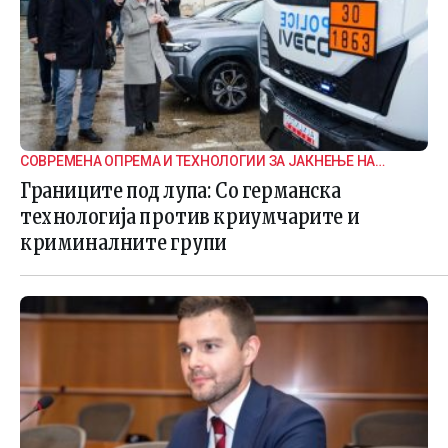
СОВРЕМЕНА ОПРЕМА И ТЕХНОЛОГИИ ЗА ЈАКНЕЊЕ НА
ГРАНИЧНАТА БЕЗБЕДНОСТ
Границите под лупа: Со германска
технологија против криумчарите и
криминалните групи