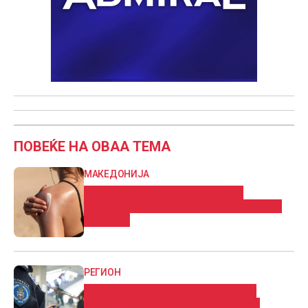
ПОВЕЌЕ НА ОВАА ТЕМА
МАКЕДОНИЈА
Што и да правите ова лето, не
излегувајте без средство за заштита
од сонце
РЕГИОН
Ученик во основно училиште во
Белград приведен откако донел