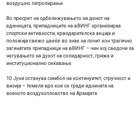
воздушно патролирање.
Во пресрет на одбележувањето на денот на
единицата, припадниците на вВИНГ организираа
спортски активности, крводарителска акција и
положија свежо цвеќе во знак на почит кон трагично
загинатите припадници на вВИНГ – чин кој сведочи за
негувањето на духот на солидарност, грижа и
институционално сеќавање.
10 Јуни останува симбол на континуитет, стручност и
визија – темели врз кои се гради иднината на
военото воздухопловство на Армијата.