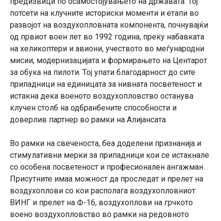
предизвици по осамостојувањето на државата. Тој
потсети на клучните историски моменти и етапи во
развојот на воздухопловната компонента, почнувајќи
од првиот воен лет во 1992 година, преку набавката
на хеликоптери и авиони, учеството во меѓународни
мисии, модернизацијата и формирањето на Центарот
за обука на пилоти. Тој упати благодарност до сите
припадници на единицата за нивната посветеност и
истакна дека военото воздухопловство останува
клучен столб на одбранбените способности и
доверлив партнер во рамки на Алијансата.
Во рамки на свеченоста, беа доделени признанија и
стимулативни мерки за припадници кои се истакнале
со особена посветеност и професионален ангажман.
Присутните имаа можност да проследат и прелет на
воздухоплови со кои располага воздухопловниот
ВИНГ и прелет на Ф-16, воздухоплови на грчкото
воено воздухопловство во рамки на редовното