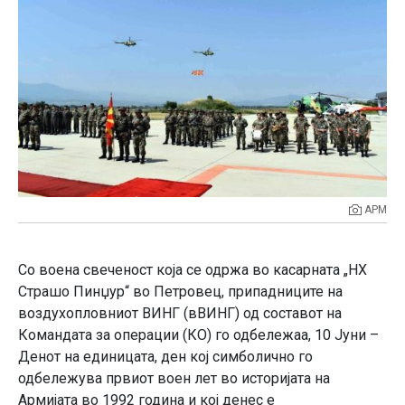
АРМ
Со воена свеченост која се одржа во касарната „НХ
Страшо Пинџур“ во Петровец, припадниците на
воздухопловниот ВИНГ (вВИНГ) од составот на
Командата за операции (КО) го одбележаа, 10 Јуни –
Денот на единицата, ден кој симболично го
одбележува првиот воен лет во историјата на
Армијата во 1992 година и кој денес е