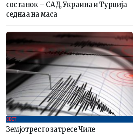
состанок – САД, Украина и Турција
седнаа на маса
СВЕТ .
Земјотрес го затресе Чиле