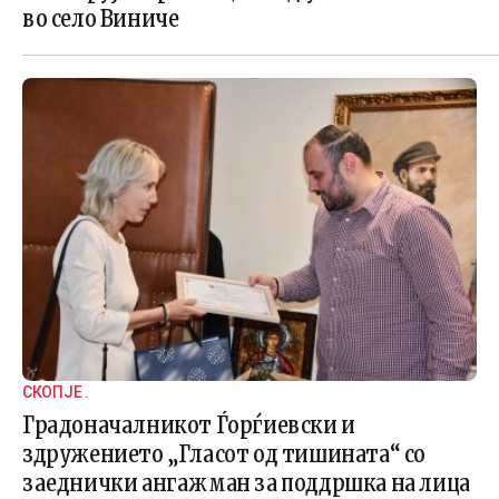
во село Виниче
СКОПЈЕ .
Градоначалникот Ѓорѓиевски и
здружението „Гласот од тишината“ со
заеднички ангажман за поддршка на лица