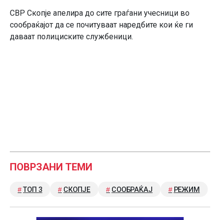
СВР Скопје апелира до сите граѓани учесници во
сообраќајот да се почитуваат наредбите кои ќе ги
даваат полициските службеници.
ПОВРЗАНИ ТЕМИ
ТОП 3
СКОПЈЕ
СООБРАЌАЈ
РЕЖИМ