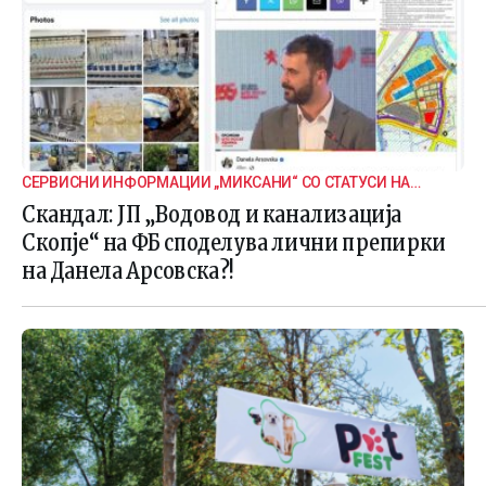
СЕРВИСНИ ИНФОРМАЦИИ „МИКСАНИ“ СО СТАТУСИ НА
ДАНЕЛА
Скандал: ЈП „Водовод и канализација
Скопје“ на ФБ споделува лични препирки
на Данела Арсовска?!