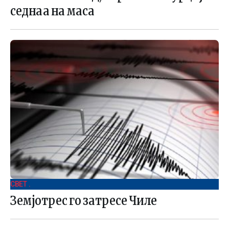
седнаа на маса
СВЕТ .
Земјотрес го затресе Чиле