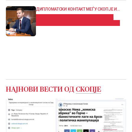
ДИПЛОМАТСКИ КОНТАКТ МЕЃУ СКОПЈЕ И
СОФИЈА
Муцунски разговараше со новата
шефица на бугарската дипломатија
НАЈНОВИ ВЕСТИ ОД
СКОПЈЕ