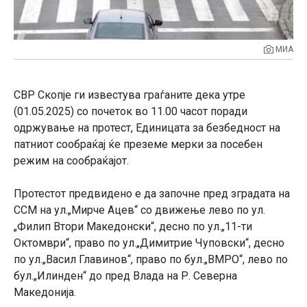
МИА
СВР Скопје ги известува граѓаните дека утре
(01.05.2025) со почеток во 11.00 часот поради
одржување на протест, Единицата за безбедност на
патниот сообраќај ќе преземе мерки за посебен
режим на сообраќајот.
Протестот предвидено е да започне пред зградата на
ССМ на ул.„Мирче Ацев“ со движење лево по ул.
„Филип Втори Македонски“, десно по ул.„11-ти
Октомври“, право по ул.„Димитрие Чуповски“, десно
по ул.„Васил Главинов“, право по бул.„ВМРО“, лево по
бул.„Илинден“ до пред Влада на Р. Северна
Македонија.