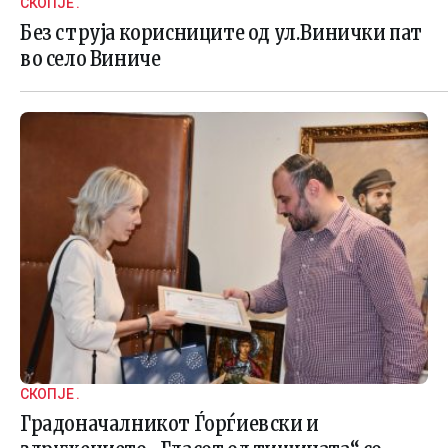
СКОПЈЕ .
Без струја корисниците од ул.Винички пат
во село Виниче
СКОПЈЕ .
Градоначалникот Ѓорѓиевски и