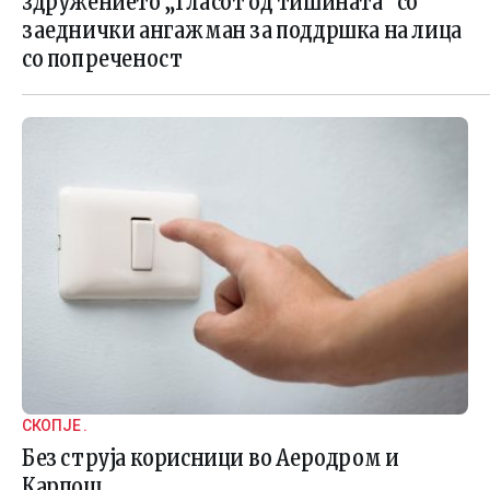
здружението „Гласот од тишината“ со
заеднички ангажман за поддршка на лица
со попреченост
СКОПЈЕ .
Без струја корисници во Аеродром и
Карпош