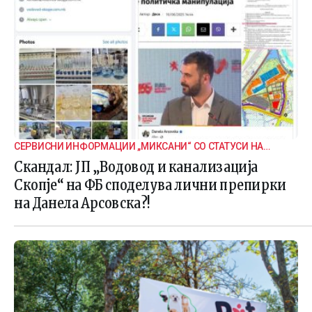
СЕРВИСНИ ИНФОРМАЦИИ „МИКСАНИ“ СО СТАТУСИ НА
ДАНЕЛА
Скандал: ЈП „Водовод и канализација
Скопје“ на ФБ споделува лични препирки
на Данела Арсовска?!