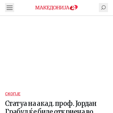
СКОПЈЕ
Статуа на акад. проф. Јордан
Грабул ќе биде откриена во