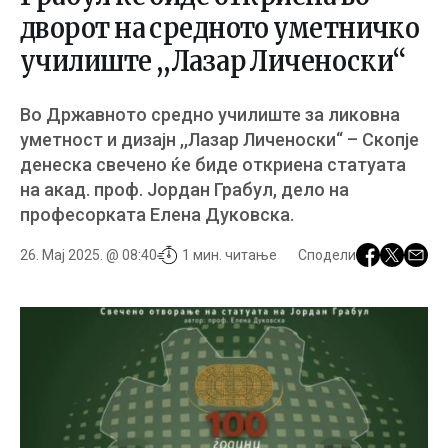
дворот на средното уметничко
училиште ,,Лазар Личеноски“
Во Државното средно училиште за ликовна
уметност и дизајн ,,Лазар Личеноски“ – Скопје
денеска свечено ќе биде откриена статуата
на акад. проф. Јордан Грабул, дело на
професорката Елена Дуковска.
26. Мај 2025. @ 08:40
1 мин. читање
Сподели