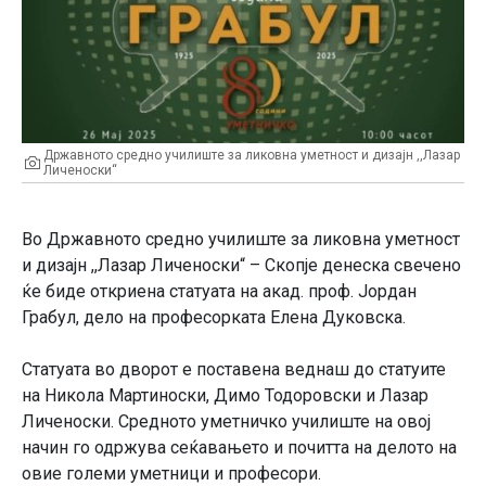
Државното средно училиште за ликовна уметност и дизајн ,,Лазар
Личеноски“
Во Државното средно училиште за ликовна уметност
и дизајн ,,Лазар Личеноски“ – Скопје денеска свечено
ќе биде откриена статуата на акад. проф. Јордан
Грабул, дело на професорката Елена Дуковска.
Статуата во дворот е поставена веднаш до статуите
на Никола Мартиноски, Димо Тодоровски и Лазар
Личеноски. Средното уметничко училиште на овој
начин го одржува сеќавањето и почитта на делото на
овие големи уметници и професори.